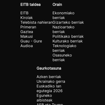
EITB taldea
Orain
EITB
Ekonomiako
Kirolak
berriak
Telebista nahieran
Gizarteko berriak
Primeran
Nazioarteko
Gaztea
berriak
Makusi
Politikako berriak
Guau - Gure
Kulturako berriak
Audioa
Teknologiako
berriak
Osasuneko
berriak
Gaurkotasuna
Azken berriak
Ukrainako gerra
Euskadiko lan
egutegia 2026
Eguneko
albisteak
AEB eta Trump