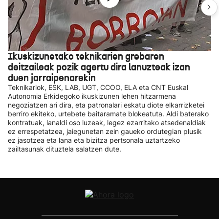
Ikuskizunetako teknikarien grebaren
deitzaileak pozik agertu dira lanuzteak izan
duen jarraipenarekin
Teknikariok, ESK, LAB, UGT, CCOO, ELA eta CNT Euskal
Autonomia Erkidegoko ikuskizunen lehen hitzarmena
negoziatzen ari dira, eta patronalari eskatu diote elkarrizketei
berriro ekiteko, urtebete baitaramate blokeatuta. Aldi baterako
kontratuak, lanaldi oso luzeak, legez ezarritako atsedenaldiak
ez errespetatzea, jaiegunetan zein gaueko ordutegian plusik
ez jasotzea eta lana eta bizitza pertsonala uztartzeko
zailtasunak dituztela salatzen dute.