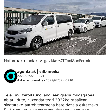
Nafarroako taxiak. Argazkia: @TTaxiSanFermin
agentziak | eitb media
2022/07/02 - 02:21
Azken eguneratzea
2022/07/02 - 02:16
Tele Taxi zerbitzuko langileek greba mugagabea
abiatu dute, zuzendaritzari 2022ko otsailean
sinatutako aurrehitzarmena bete dezala eskatzeko.
ELA sindikatuak ohartarazi duenez, langileen