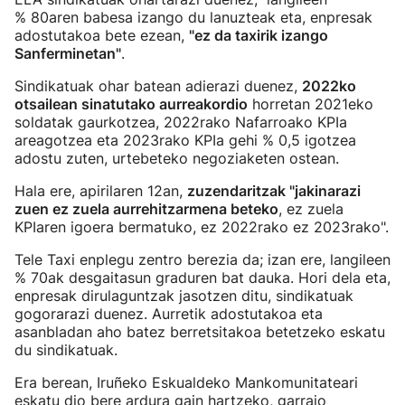
% 80aren babesa izango du lanuzteak eta, enpresak
adostutakoa bete ezean,
"ez da taxirik izango
Sanferminetan"
.
Sindikatuak ohar batean adierazi duenez,
2022ko
otsailean sinatutako aurreakordio
horretan 2021eko
soldatak gaurkotzea, 2022rako Nafarroako KPIa
areagotzea eta 2023rako KPIa gehi % 0,5 igotzea
adostu zuten, urtebeteko negoziaketen ostean.
Hala ere, apirilaren 12an,
zuzendaritzak "jakinarazi
zuen ez zuela aurrehitzarmena beteko
, ez zuela
KPIaren igoera bermatuko, ez 2022rako ez 2023rako".
Tele Taxi enplegu zentro berezia da; izan ere, langileen
% 70ak desgaitasun graduren bat dauka. Hori dela eta,
enpresak dirulaguntzak jasotzen ditu, sindikatuak
gogorarazi duenez. Aurretik adostutakoa eta
asanbladan aho batez berretsitakoa betetzeko eskatu
du sindikatuak.
Era berean, Iruñeko Eskualdeko Mankomunitateari
eskatu dio bere ardura gain hartzeko, garraio