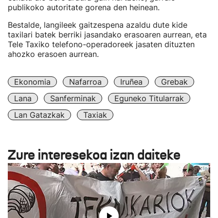
publikoko autoritate gorena den heinean.
Bestalde, langileek gaitzespena azaldu dute kide
taxilari batek berriki jasandako erasoaren aurrean, eta
Tele Taxiko telefono-operadoreek jasaten dituzten
ahozko erasoen aurrean.
Ekonomia
Nafarroa
Iruñea
Grebak
Lana
Sanferminak
Eguneko Titularrak
Lan Gatazkak
Taxiak
Zure interesekoa izan daiteke