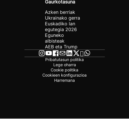
Gaurkotasuna
Azken berriak
Ukrainako gerra
Euskadiko lan
egutegia 2026
Eguneko
albisteak
AEB eta Trump
Pribatutasun politika
Lege oharra
Cookie politika
Cookieen konfigurazioa
Harremana