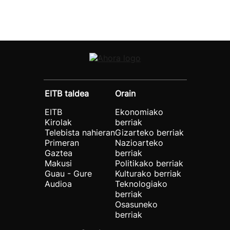
EITB taldea
Orain
EITB
Ekonomiako
Kirolak
berriak
Telebista nahieran
Gizarteko berriak
Primeran
Nazioarteko
Gaztea
berriak
Makusi
Politikako berriak
Guau - Gure
Kulturako berriak
Audioa
Teknologiako
berriak
Osasuneko
berriak