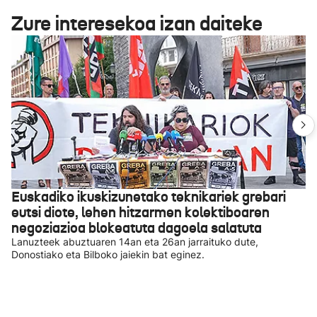
Zure interesekoa izan daiteke
Euskadiko ikuskizunetako teknikariek grebari
eutsi diote, lehen hitzarmen kolektiboaren
negoziazioa blokeatuta dagoela salatuta
Lanuzteek abuztuaren 14an eta 26an jarraituko dute,
Donostiako eta Bilboko jaiekin bat eginez.