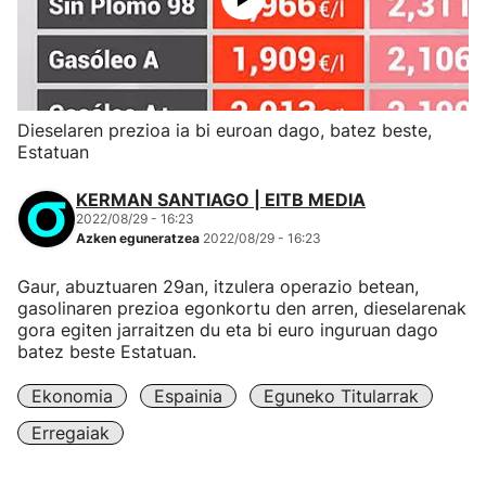
Dieselaren prezioa ia bi euroan dago, batez beste,
Estatuan
KERMAN SANTIAGO | EITB MEDIA
2022/08/29 - 16:23
Azken eguneratzea
2022/08/29 - 16:23
Gaur, abuztuaren 29an, itzulera operazio betean,
gasolinaren prezioa egonkortu den arren, dieselarenak
gora egiten jarraitzen du eta bi euro inguruan dago
batez beste Estatuan.
Ekonomia
Espainia
Eguneko Titularrak
Erregaiak