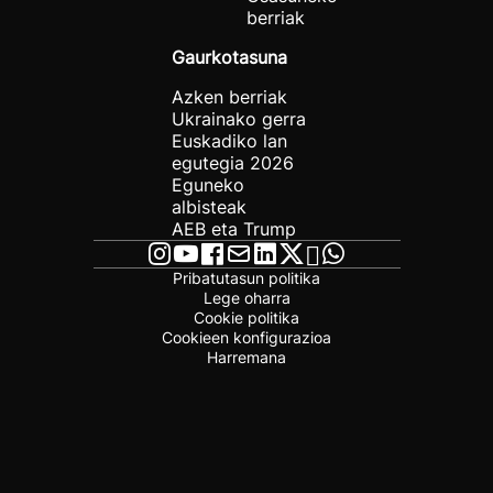
berriak
Gaurkotasuna
Azken berriak
Ukrainako gerra
Euskadiko lan
egutegia 2026
Eguneko
albisteak
AEB eta Trump
Pribatutasun politika
Lege oharra
Cookie politika
Cookieen konfigurazioa
Harremana