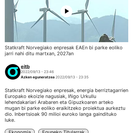
Statkraft Norvegiako enpresak EAEn bi parke eoliko
jarri nahi ditu martxan, 2027an
eitb
2022/09/13 - 23:46
Azken eguneratzea
2022/09/13 - 23:35
Statkraft Norvegiako enpresak, energia berriztagarrien
Europako ekoizle nagusiak, Iñigo Urkullu
lehendakariari Arabaren eta Gipuzkoaren arteko
mugan bi parke eoliko eraikitzeko proiektua aurkeztu
dio. Inbertsioak 90 milioi euroko langa gaindituko
luke.
Ekonomia
Eguneko Titularrak