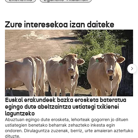
Zure interesekoa izan daiteke
Euskal erakundeek bazka erosketa bateratua
egingo dute abeltzaintza ustiategi txikienei
laguntzeko
Abuztuan egingo dute erosketa, lehorteak gogorren jo dituen
ustiategien benetako beharrak zehazteko inkesta egin
ondoren. Dirulaguntza zuzenak, berriz, urte amaieran aztertuko
dituzte.