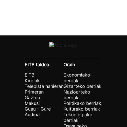
EITB taldea
Orain
EITB
Ekonomiako
Kirolak
berriak
Telebista nahieran
Gizarteko berriak
Primeran
Nazioarteko
Gaztea
berriak
Makusi
Politikako berriak
Guau - Gure
Kulturako berriak
Audioa
Teknologiako
berriak
Osasuneko