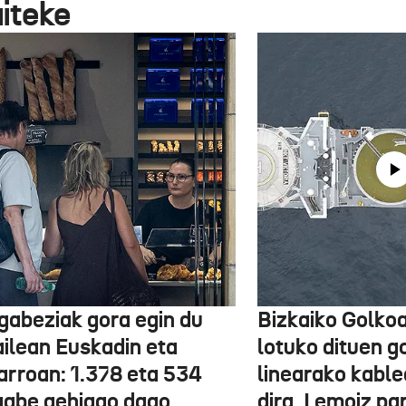
aiteke
gabeziak gora egin du
Bizkaiko Golkoa
ailean Euskadin eta
lotuko dituen g
arroan: 1.378 eta 534
linearako kable
gabe gehiago dago,
dira, Lemoiz pa