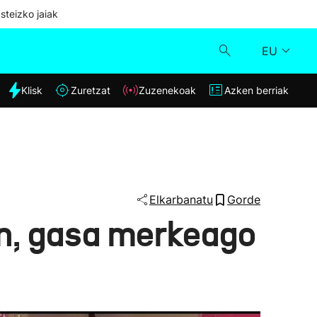
steizko jaiak
EU
dia
Klisk
Zuretzat
Zuzenekoak
Azken berriak
Klisk
Zuzenekoak
Zuretzat
Elkarbanatu
Gorde
en, gasa merkeago
Azken berriak