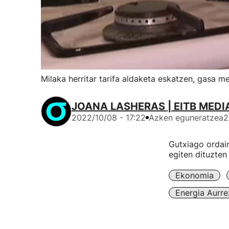
Milaka herritar tarifa aldaketa eskatzen, gasa
JOANA LASHERAS | EITB MEDI
2022/10/08 - 17:22
Azken eguneratzea
2
Gutxiago ordain
egiten dituzten
Ekonomia
Energia Aurre