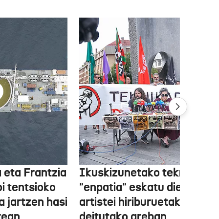
 eta Frantzia
Ikuskizunetako teknikariek
oi tentsioko
"enpatia" eskatu diete
a jartzen hasi
artistei hiriburuetako jaiet
rean
deitutako greban