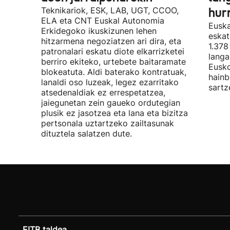
Teknikariok, ESK, LAB, UGT, CCOO,
hur
ELA eta CNT Euskal Autonomia
Euska
Erkidegoko ikuskizunen lehen
eskat
hitzarmena negoziatzen ari dira, eta
1.378
patronalari eskatu diote elkarrizketei
langa
berriro ekiteko, urtebete baitaramate
Eusko
blokeatuta. Aldi baterako kontratuak,
hainb
lanaldi oso luzeak, legez ezarritako
sartz
atsedenaldiak ez errespetatzea,
jaiegunetan zein gaueko ordutegian
plusik ez jasotzea eta lana eta bizitza
pertsonala uztartzeko zailtasunak
dituztela salatzen dute.
EITB taldea