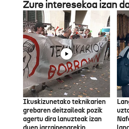
Zure interesekoa izan d
Ikuskizunetako teknikarien
Lan
grebaren deitzaileak pozik
uzt
agertu dira lanuzteak izan
Naf
duen jarraipenarekin
lan