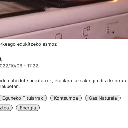
 merkeago edukitzeko asmoz
A
022/10/08 - 17:22
du nahi dute herritarrek, eta ilara luzeak egin dira kontrat
 lekuetan.
Eguneko Titularrak
Kontsumoa
Gas Naturala
ztea
Energia