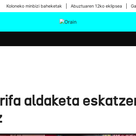
|
|
Koloneko minbizi baheketak
Abuztuaren 12ko eklipsea
Ga
tura
Ikusmiran
Egural
Osasuna
Teknologia
arifa aldaketa eskatz
z