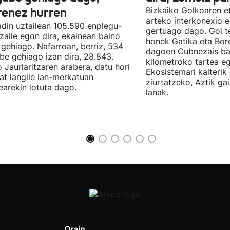
renez hurren
Bizkaiko Golkoaren e
arteko interkonexio e
din uztailean 105.590 enplegu-
gertuago dago. Goi te
zaile egon dira, ekainean baino
honek Gatika eta Bord
 gehiago. Nafarroan, berriz, 534
dagoen Cubnezais ba
be gehiago izan dira, 28.843.
kilometroko tartea eg
 Jaurlaritzaren arabera, datu hori
Ekosistemari kalterik
at langile lan-merkatuan
ziurtatzeko, Aztik ga
earekin lotuta dago.
lanak.
Orain