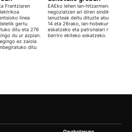
ta Frantziaren
EAEko lehen lan-hitzarmena
lektrikoa
negoziatzen ari diren sindikatuek
ntsioko linea
lanuzteak deitu dituzte abuztuaren 5,
eletik gertu
14 eta 26rako, lan-hobekuntzak
tuko ditu eta 276
eskatzeko eta patronalari negoziazio
ingo du ur azpian.
berriro ekiteko eskatzeko.
 egingo ez zaiola
inbegiratuko ditu
Gaurkotasuna