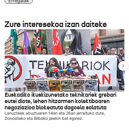
Erregaiak
Zure interesekoa izan daiteke
Euskadiko ikuskizunetako teknikariek grebari
eutsi diote, lehen hitzarmen kolektiboaren
negoziazioa blokeatuta dagoela salatuta
Lanuzteek abuztuaren 14an eta 26an jarraituko dute,
Donostiako eta Bilboko jaiekin bat eginez.