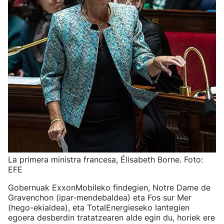
La primera ministra francesa, Élisabeth Borne. Foto:
EFE
Gobernuak ExxonMobileko findegien, Notre Dame de
Gravenchon (ipar-mendebaldea) eta Fos sur Mer
(hego-ekialdea), eta TotalEnergieseko lantegien
egoera desberdin tratatzearen alde egin du, horiek ere