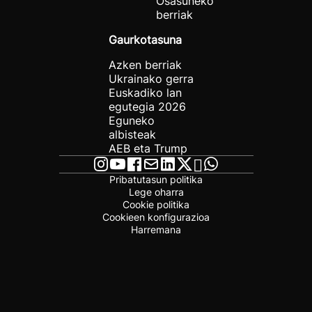
Osasuneko
berriak
Gaurkotasuna
Azken berriak
Ukrainako gerra
Euskadiko lan
egutegia 2026
Eguneko
albisteak
AEB eta Trump
Pribatutasun politika
Lege oharra
Cookie politika
Cookieen konfigurazioa
Harremana