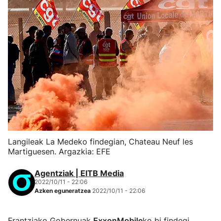
Langileak La Medeko findegian, Chateau Neuf les
Martiguesen. Argazkia: EFE
Agentziak | EITB Media
2022/10/11 - 22:06
Azken eguneratzea
2022/10/11 - 22:06
Frantziako Gobernuak
ExxonMobile
ko bi findegi