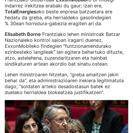
indarrez irekitzea erabaki du gaur; izan ere,
TotalEnergies
eko beste enpresa batzuetara ere
hedatu da greba, eta herrialdeko gasolindegien
% 30ean hornidura-gabezia eragiten ari da.
Elisabeth Borne
Frantziako lehen ministroak Batzar
Nazionaleko kontrol saioan iragarri duenez,
ExxonMobileko findegien "funtzionamendurako
ezinbesteko langileak" lan egitera behartuko dituzte,
atzo, astelehena, zuzendaritzaren eta hainbat
sindikaturen artean akordio bat sinatu ostean.
Lehen ministroaren hitzetan, "greba amaitzen jakin
behar da", eta administrazioaren irekiera legitimatuta
dago, "soldaten arteko desadostasun batek ez
duelako herrialdea blokeatzea justifikatzen".