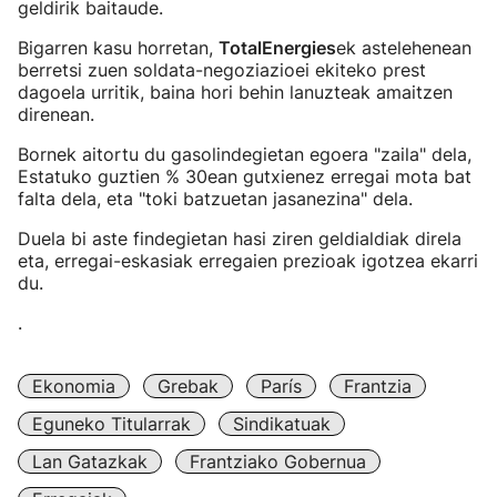
geldirik baitaude.
Bigarren kasu horretan,
TotalEnergies
ek astelehenean
berretsi zuen soldata-negoziazioei ekiteko prest
dagoela urritik, baina hori behin lanuzteak amaitzen
direnean.
Bornek aitortu du gasolindegietan egoera "zaila" dela,
Estatuko guztien % 30ean gutxienez erregai mota bat
falta dela, eta "toki batzuetan jasanezina" dela.
Duela bi aste findegietan hasi ziren geldialdiak direla
eta, erregai-eskasiak erregaien prezioak igotzea ekarri
du.
.
Ekonomia
Grebak
París
Frantzia
Eguneko Titularrak
Sindikatuak
Lan Gatazkak
Frantziako Gobernua