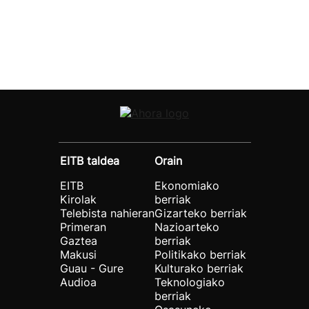
EITB taldea
Orain
EITB
Ekonomiako
Kirolak
berriak
Telebista nahieran
Gizarteko berriak
Primeran
Nazioarteko
Gaztea
berriak
Makusi
Politikako berriak
Guau - Gure
Kulturako berriak
Audioa
Teknologiako
berriak