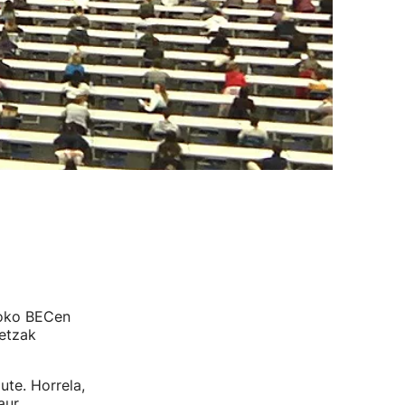
doko BECen
etzak
ute. Horrela,
aur