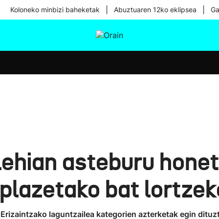
|
|
Koloneko minbizi baheketak
Abuztuaren 12ko eklipsea
Ga
tura
Ikusmiran
Egural
Osasuna
Teknologia
lehian asteburu hone
 plazetako bat lortzek
rizaintzako laguntzailea kategorien azterketak egin dituzt