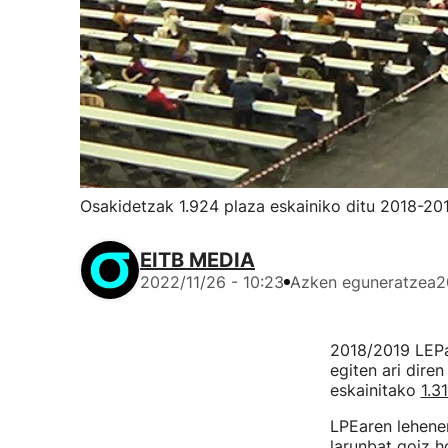
Osakidetzak 1.924 plaza eskainiko ditu 2018-20
EITB MEDIA
2022/11/26 - 10:23
Azken eguneratzea
2
2018/2019 LEPa
egiten ari dire
eskainitako
1.3
LPEaren lehenen
larunbat goiz h