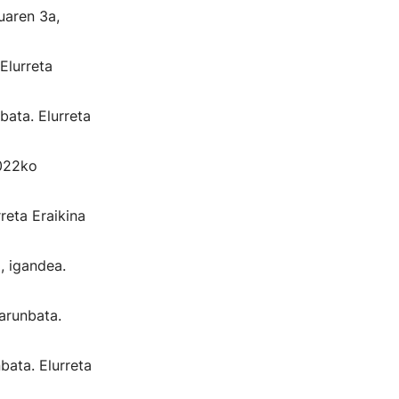
uaren 3a,
Elurreta
bata. Elurreta
2022ko
reta Eraikina
, igandea.
arunbata.
bata. Elurreta