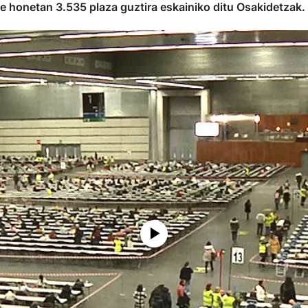
e honetan 3.535 plaza guztira eskainiko ditu Osakidetzak.