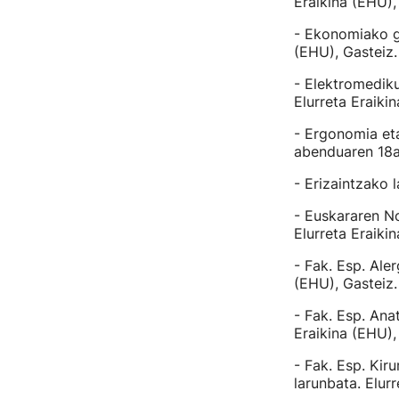
Eraikina (EHU),
- Ekonomiako go
(EHU), Gasteiz.
- Elektromediku
Elurreta Eraiki
- Ergonomia et
abenduaren 18a,
- Erizaintzako 
- Euskararen N
Elurreta Eraiki
- Fak. Esp. Ale
(EHU), Gasteiz.
- Fak. Esp. An
Eraikina (EHU),
- Fak. Esp. Ki
larunbata. Elurr