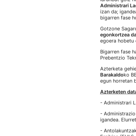
Administrari La
izan da; igande
bigarren fase h
Gotzone Sagard
egonkortzea da
egoera hobetu e
Bigarren fase 
Prebentzio Tekn
Azterketa gehi
Barakaldo
ko BE
egun horretan 
Azterketen dat
- Administrari 
- Administrazio
igandea. Elurre
- Antolakuntzak