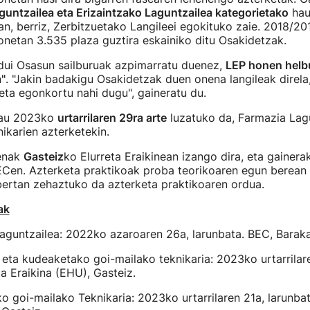
guntzailea eta Erizaintzako Laguntzailea kategorietako
hau
an, berriz, Zerbitzuetako Langileei egokituko zaie. 2018/2
onetan 3.535 plaza guztira eskainiko ditu Osakidetzak.
ui Osasun sailburuak azpimarratu duenez,
LEP honen helbu
"
. "Jakin badakigu Osakidetzak duen onena langileak direla,
ta egonkortu nahi dugu", gaineratu du.
hau 2023ko
urtarrilaren 29ra arte
luzatuko da, Farmazia Lagu
ikarien azterketekin.
enak
Gasteiz
ko Elurreta Eraikinean izango dira, eta gainer
Cen. Azterketa praktikoak proba teorikoaren egun berean i
bertan zehaztuko da azterketa praktikoaren ordua.
ak
Laguntzailea: 2022ko azaroaren 26a, larunbata. BEC, Baraka
 eta kudeaketako goi-mailako teknikaria: 2023ko urtarrilar
ta Eraikina (EHU), Gasteiz.
o goi-mailako Teknikaria: 2023ko urtarrilaren 21a, larunbat