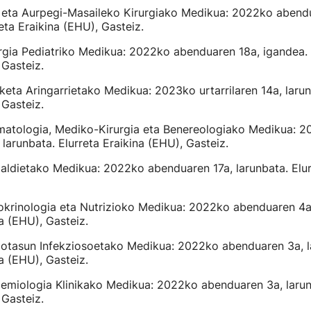
o eta Aurpegi-Masaileko Kirurgiako Medikua: 2022ko abend
eta Eraikina (EHU), Gasteiz.
urgia Pediatriko Medikua: 2022ko abenduaren 18a, igandea. 
 Gasteiz.
nketa Aringarrietako Medikua: 2023ko urtarrilaren 14a, larun
 Gasteiz.
rmatologia, Mediko-Kirurgia eta Benereologiako Medikua: 
larunbata. Elurreta Eraikina (EHU), Gasteiz.
rialdietako Medikua: 2022ko abenduaren 17a, larunbata. Elur
dokrinologia eta Nutrizioko Medikua: 2022ko abenduaren 4a
na (EHU), Gasteiz.
ixotasun Infekziosoetako Medikua: 2022ko abenduaren 3a, l
na (EHU), Gasteiz.
demiologia Klinikako Medikua: 2022ko abenduaren 3a, larun
 Gasteiz.