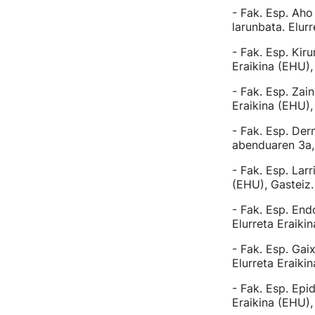
- Fak. Esp. Ah
larunbata. Elurr
- Fak. Esp. Kir
Eraikina (EHU),
- Fak. Esp. Zai
Eraikina (EHU),
- Fak. Esp. De
abenduaren 3a, 
- Fak. Esp. Lar
(EHU), Gasteiz.
- Fak. Esp. En
Elurreta Eraiki
- Fak. Esp. Ga
Elurreta Eraiki
- Fak. Esp. Epi
Eraikina (EHU),