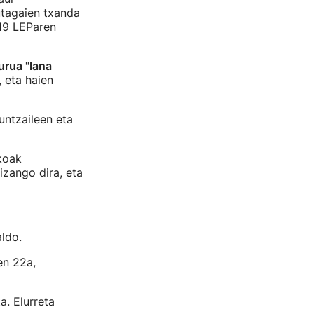
tagaien txanda
019 LEParen
rua "lana
 eta haien
ntzaileen eta
akoak
zango dira, eta
ldo.
en 22a,
a. Elurreta