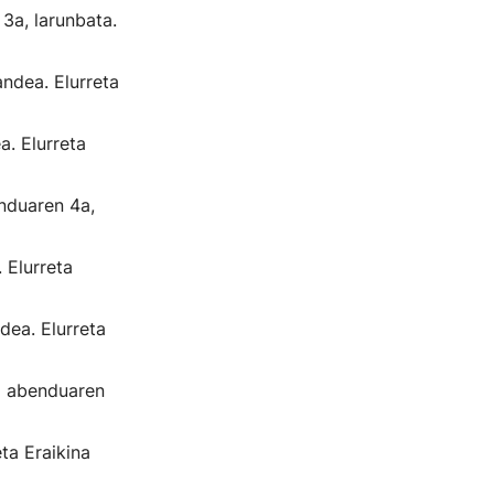
3a, larunbata.
ndea. Elurreta
. Elurreta
nduaren 4a,
 Elurreta
ea. Elurreta
o abenduaren
ta Eraikina