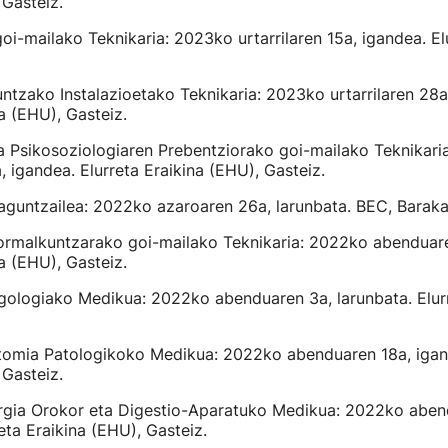
 Gasteiz.
i-mailako Teknikaria: 2023ko urtarrilaren 15a, igandea. Elu
ntzako Instalazioetako Teknikaria: 2023ko urtarrilaren 28a,
na (EHU), Gasteiz.
a Psikosoziologiaren Prebentziorako goi-mailako Teknikari
 igandea. Elurreta Eraikina (EHU), Gasteiz.
laguntzailea: 2022ko azaroaren 26a, larunbata. BEC, Baraka
ormalkuntzarako goi-mailako Teknikaria: 2022ko abenduare
na (EHU), Gasteiz.
rgologiako Medikua: 2022ko abenduaren 3a, larunbata. Elurr
atomia Patologikoko Medikua: 2022ko abenduaren 18a, igand
 Gasteiz.
rurgia Orokor eta Digestio-Aparatuko Medikua: 2022ko aben
eta Eraikina (EHU), Gasteiz.