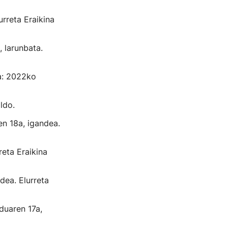
rreta Eraikina
 larunbata.
a: 2022ko
ldo.
n 18a, igandea.
eta Eraikina
ea. Elurreta
duaren 17a,