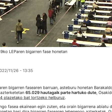
19ko LEParen bigarren fase honetan
022/11/26 - 13:35
ren bigarren fasearen barruan, asteburu honetan Barakal
n azterketetan
65.029 hautagaik parte hartuko dute
, Osakid
14 plazetako bat lortzeko helburuz
.
go fasea ekainean egin zuten, eta orain bigarrena abiatu d
onetan hasi dira bigarren fasearen lehenengo azterketak. G