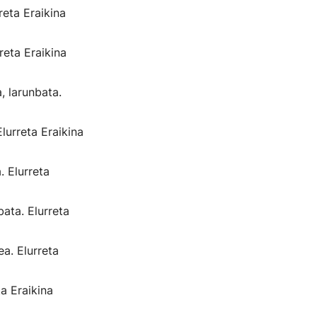
eta Eraikina
reta Eraikina
, larunbata.
lurreta Eraikina
 Elurreta
ata. Elurreta
a. Elurreta
a Eraikina