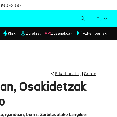
steizko jaiak
EU
dia
Klisk
Zuretzat
Zuzenekoak
Azken berriak
Klisk
Zuzenekoak
Zuretzat
Elkarbanatu
Gorde
tan, Osakidetzak
Azken berriak
o
e; igandean, berriz, Zerbitzuetako Langileei