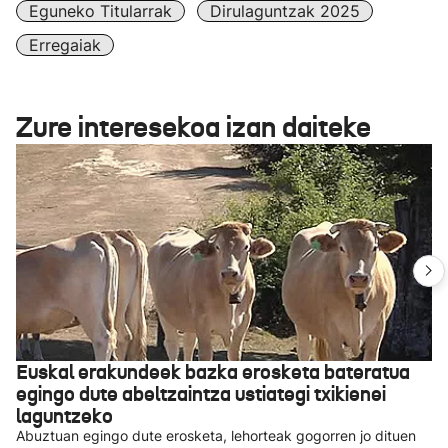
Eguneko Titularrak
Dirulaguntzak 2025
Erregaiak
Zure interesekoa izan daiteke
Euskal erakundeek bazka erosketa bateratua
egingo dute abeltzaintza ustiategi txikienei
laguntzeko
Abuztuan egingo dute erosketa, lehorteak gogorren jo dituen