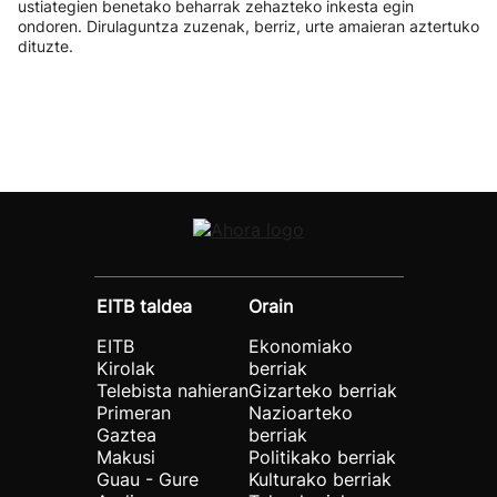
ustiategien benetako beharrak zehazteko inkesta egin
ondoren. Dirulaguntza zuzenak, berriz, urte amaieran aztertuko
dituzte.
EITB taldea
Orain
EITB
Ekonomiako
Kirolak
berriak
Telebista nahieran
Gizarteko berriak
Primeran
Nazioarteko
Gaztea
berriak
Makusi
Politikako berriak
Guau - Gure
Kulturako berriak