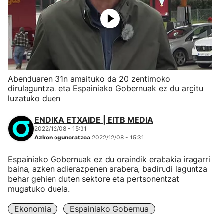
Abenduaren 31n amaituko da 20 zentimoko
dirulaguntza, eta Espainiako Gobernuak ez du argitu
luzatuko duen
ENDIKA ETXAIDE | EITB MEDIA
2022/12/08 - 15:31
Azken eguneratzea
2022/12/08 - 15:31
Espainiako Gobernuak ez du oraindik erabakia iragarri
baina, azken adierazpenen arabera, badirudi laguntza
behar gehien duten sektore eta pertsonentzat
mugatuko duela.
Ekonomia
Espainiako Gobernua