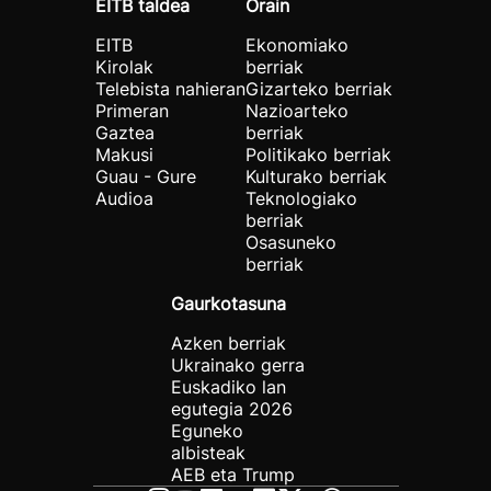
EITB taldea
Orain
EITB
Ekonomiako
Kirolak
berriak
Telebista nahieran
Gizarteko berriak
Primeran
Nazioarteko
Gaztea
berriak
Makusi
Politikako berriak
Guau - Gure
Kulturako berriak
Audioa
Teknologiako
berriak
Osasuneko
berriak
Gaurkotasuna
Azken berriak
Ukrainako gerra
Euskadiko lan
egutegia 2026
Eguneko
albisteak
AEB eta Trump