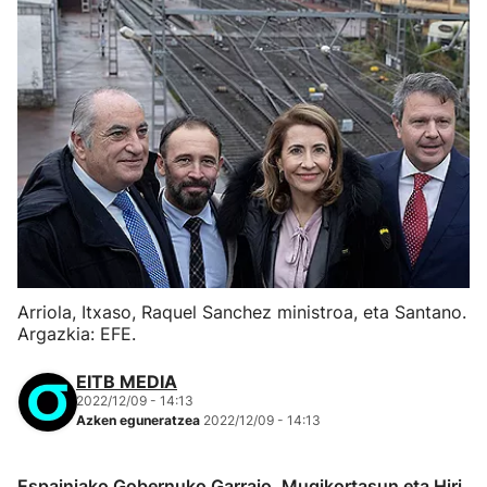
Arriola, Itxaso, Raquel Sanchez ministroa, eta Santano.
Argazkia: EFE.
EITB MEDIA
2022/12/09 - 14:13
Azken eguneratzea
2022/12/09 - 14:13
Espainiako Gobernuko Garraio, Mugikortasun eta Hiri