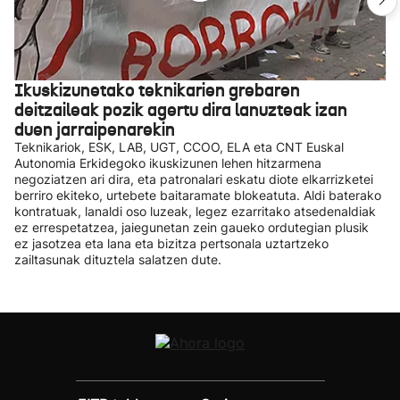
Ikuskizunetako teknikarien grebaren
deitzaileak pozik agertu dira lanuzteak izan
duen jarraipenarekin
Teknikariok, ESK, LAB, UGT, CCOO, ELA eta CNT Euskal
Autonomia Erkidegoko ikuskizunen lehen hitzarmena
negoziatzen ari dira, eta patronalari eskatu diote elkarrizketei
berriro ekiteko, urtebete baitaramate blokeatuta. Aldi baterako
kontratuak, lanaldi oso luzeak, legez ezarritako atsedenaldiak
ez errespetatzea, jaiegunetan zein gaueko ordutegian plusik
ez jasotzea eta lana eta bizitza pertsonala uztartzeko
zailtasunak dituztela salatzen dute.