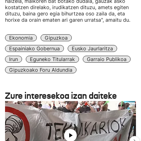
naizela, malkoren bat botako dudala, gauzak asko
kostatzen direlako, irudikatzen dituzu, amets egiten
dituzu, baina gero egia bihurtzea oso zaila da, eta
horixe da orain ematen ari garen urratsa", amaitu du.
Ekonomia
Gipuzkoa
Espainiako Gobernua
Eusko Jaurlaritza
Irun
Eguneko Titularrak
Garraio Publikoa
Gipuzkoako Foru Aldundia
Zure interesekoa izan daiteke