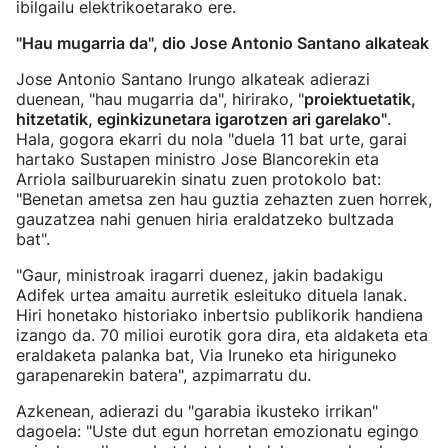
ibilgailu elektrikoetarako ere.
"Hau mugarria da", dio Jose Antonio Santano alkateak
Jose Antonio Santano Irungo alkateak adierazi
duenean, "hau mugarria da", hirirako, "
proiektuetatik,
hitzetatik, eginkizunetara igarotzen ari garelako"
.
Hala, gogora ekarri du nola "duela 11 bat urte, garai
hartako Sustapen ministro Jose Blancorekin eta
Arriola sailburuarekin sinatu zuen protokolo bat:
"Benetan ametsa zen hau guztia zehazten zuen horrek,
gauzatzea nahi genuen hiria eraldatzeko bultzada
bat".
"Gaur, ministroak iragarri duenez, jakin badakigu
Adifek urtea amaitu aurretik esleituko dituela lanak.
Hiri honetako historiako inbertsio publikorik handiena
izango da. 70 milioi eurotik gora dira, eta aldaketa eta
eraldaketa palanka bat, Via Iruneko eta hiriguneko
garapenarekin batera", azpimarratu du.
Azkenean, adierazi du "garabia ikusteko irrikan"
dagoela: "Uste dut egun horretan emozionatu egingo