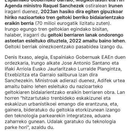
Agenda ministro Raquel Sanchezek
ostiralean
Irunen
iragarri duenez,
2023an hasiko dira egiten gipuzkoar
hiriko nazioarteko tren geltoki berriko bidaiarientzako
eraikin berria
(70 milioi eurogatik lizitatu zuten).
Irungo egungo tren geltokian egindako bisitan,
halaber, iragarri du
geltoki berriaren lanak ondorengo
asteetan esleituko dituztela, 2022 amaitu baino lehen
.
Geltoki berriak oinezkoentzako pasabidea izango du.
Denis Itxaso, alegia, Espainiako Gobernuak EAEn duen
ordezkaria, Irungo alkate Jose Antonio Santano eta
Iñaki Arriola Eusko Jaurlaritzako Lurralde Plangintza,
Etxebizitza eta Garraio sailburua izan dira
Sanchezekin. Ministroak adierazi duenez, Adifek urtea
amaitu baino lehen esleituko du nazioarteko
geltokiaren bidaiarientzako eraikin berriaren obra. Lan
horren "hitzartutako trenbideko eskakizunei eta
eskakizun urbanistikoei emango die erantzuna, eta,
gainera, bideratuko du geltokia etorkizunean izango
den teknologia parkearekin integratzea, aduana
zaharreko gunean. Udalak garatuko du teknologia
parke hori", azaldu du.