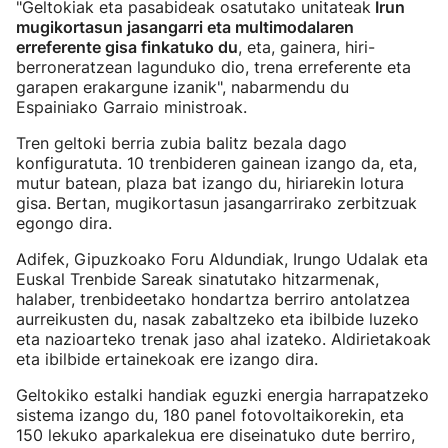
"Geltokiak eta pasabideak osatutako unitateak
Irun
mugikortasun jasangarri eta multimodalaren
erreferente gisa finkatuko du
, eta, gainera, hiri-
berroneratzean lagunduko dio, trena erreferente eta
garapen erakargune izanik", nabarmendu du
Espainiako Garraio ministroak.
Tren geltoki berria zubia balitz bezala dago
konfiguratuta. 10 trenbideren gainean izango da, eta,
mutur batean, plaza bat izango du, hiriarekin lotura
gisa. Bertan, mugikortasun jasangarrirako zerbitzuak
egongo dira.
Adifek, Gipuzkoako Foru Aldundiak, Irungo Udalak eta
Euskal Trenbide Sareak sinatutako hitzarmenak,
halaber, trenbideetako hondartza berriro antolatzea
aurreikusten du, nasak zabaltzeko eta ibilbide luzeko
eta nazioarteko trenak jaso ahal izateko. Aldirietakoak
eta ibilbide ertainekoak ere izango dira.
Geltokiko estalki handiak eguzki energia harrapatzeko
sistema izango du, 180 panel fotovoltaikorekin, eta
150 lekuko aparkalekua ere diseinatuko dute berriro,