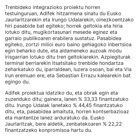
Trenbideko integrazioko proiektu horren
testuinguruan, Adifek hitzarmena sinatu du Eusko
Jaurlaritzarekin eta Irungo Udalarekin, oinezkoentzako
hiri pasabide bat egiteko; horrek geltokia eta hiria
lotuko ditu, mugikortasunari mesede eginez eta
garraio publikoaren erabilera sustatuz. Pasabidea
egiteko, zortzi milioi euro baino gehiagoko inbertsioa
egin beharko dute, eta aldameneko auzoak modu
irisgarrian lotuko ditu tren geltokiarekin. Azpiegiturak
terminal berriarekin itsatsitako trenbide hondartza
zeharkatuko du, iparraldean, luzera osoan, bai eta Via
Irun eremuan ere, eta Sebastian Errazu kalearekin bat
egingo du.
Adifek proiektua idatziko du, eta obrak egin eta
zuzenduko ditu; gainera, lanen % 33,33 finantzatuko
ditu. Irungo Udalak lanetako % 44,45 finantzatuko
ditu, eta, pasabidea amaituta, horren kontserbazioaz
eta mantentze lanez arduratuko da. Eusko
Jaurlaritzak, bere aldetik, zenbatekoaren % 22,22
finantzatzeko konpromisoa hartu du.