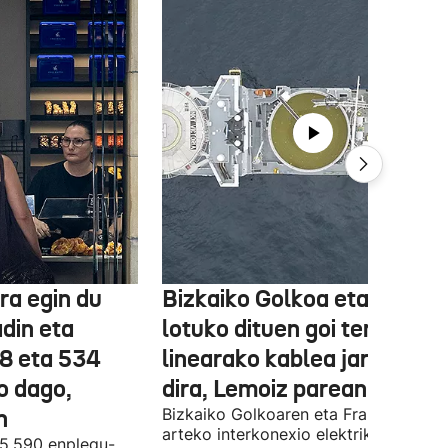
ra egin du
Bizkaiko Golkoa eta Frantz
din eta
lotuko dituen goi tentsioko
78 eta 534
linearako kablea jartzen ha
o dago,
dira, Lemoiz parean
n
Bizkaiko Golkoaren eta Frantziaren
arteko interkonexio elektrikoa
05.590 enplegu-