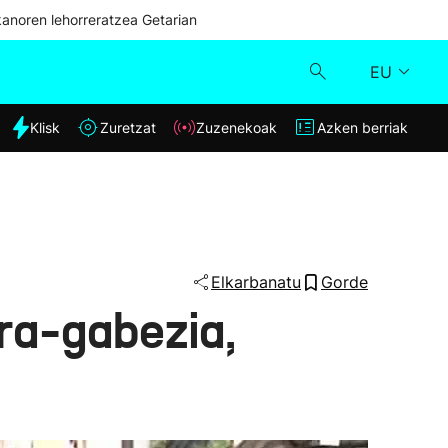
kanoren lehorreratzea Getarian
EU
dia
Klisk
Zuretzat
Zuzenekoak
Azken berriak
Klisk
Zuzenekoak
Zuretzat
Elkarbanatu
Gorde
ura-gabezia,
Azken berriak