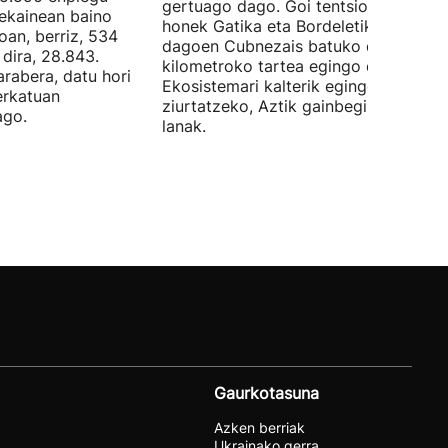
gertuago dago. Goi tentsioko linea
 ekainean baino
honek Gatika eta Bordeletik gertu
oan, berriz, 534
dagoen Cubnezais batuko ditu eta 2
dira, 28.843.
kilometroko tartea egingo du ur azpi
arabera, datu hori
Ekosistemari kalterik egingo ez zaiol
erkatuan
ziurtatzeko, Aztik gainbegiratuko dit
ago.
lanak.
Gaurkotasuna
Azken berriak
Ukrainako gerra