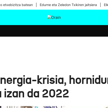
|
|
ko etxebizitza batean
Edurne eta Zeledon Txikiren jaitsiera
El
tura
Ikusmiran
Egural
Osasuna
Teknologia
energia-krisia, hornid
la izan da 2022