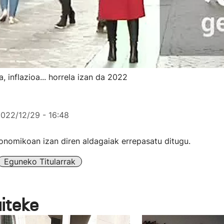
a, inflazioa... horrela izan da 2022
022/12/29 - 16:48
onomikoan izan diren aldagaiak errepasatu ditugu.
Eguneko Titularrak
aiteke