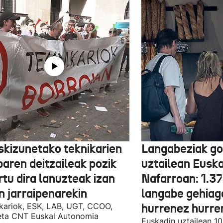
skizunetako teknikarien
Langabeziak go
baren deitzaileak pozik
uztailean Euska
tu dira lanuzteak izan
Nafarroan: 1.3
n jarraipenarekin
langabe gehiag
kariok, ESK, LAB, UGT, CCOO,
hurrenez hurre
eta CNT Euskal Autonomia
Euskadin uztailean 1