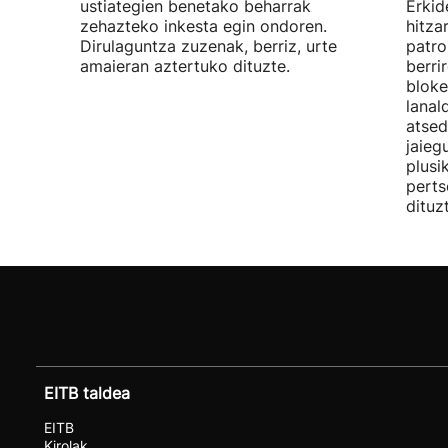
ustiategien benetako beharrak
Erkid
zehazteko inkesta egin ondoren.
hitza
Dirulaguntza zuzenak, berriz, urte
patro
amaieran aztertuko dituzte.
berri
bloke
lanal
atsed
jaieg
plusi
perts
dituz
EITB taldea
EITB
Kirolak