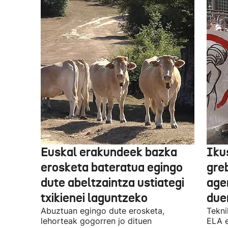
Euskal erakundeek bazka
Iku
erosketa bateratua egingo
gre
dute abeltzaintza ustiategi
ager
txikienei laguntzeko
due
Abuztuan egingo dute erosketa,
Tekni
lehorteak gogorren jo dituen
ELA 