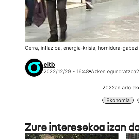
Gerra, inflazioa, energia-krisia, hornidura-gabezi
eitb
2022/12/29 - 16:48
Azken eguneratzea
2
2022an arlo ek
Ekonomia
Zure interesekoa izan d