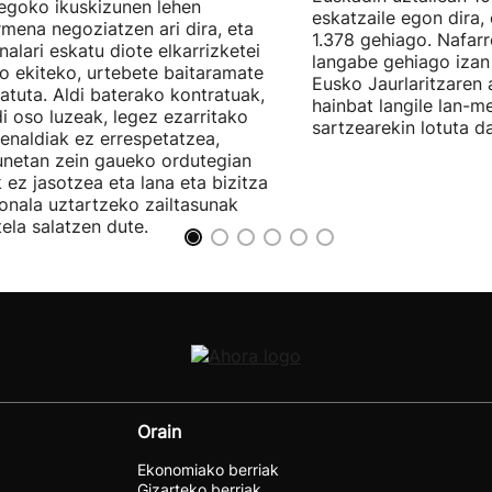
egoko ikuskizunen lehen
eskatzaile egon dira,
rmena negoziatzen ari dira, eta
1.378 gehiago. Nafarr
nalari eskatu diote elkarrizketei
langabe gehiago izan 
ro ekiteko, urtebete baitaramate
Eusko Jaurlaritzaren 
atuta. Aldi baterako kontratuak,
hainbat langile lan-m
di oso luzeak, legez ezarritako
sartzearekin lotuta d
enaldiak ez errespetatzea,
unetan zein gaueko ordutegian
k ez jasotzea eta lana eta bizitza
onala uztartzeko zailtasunak
tela salatzen dute.
Orain
Ekonomiako berriak
Gizarteko berriak