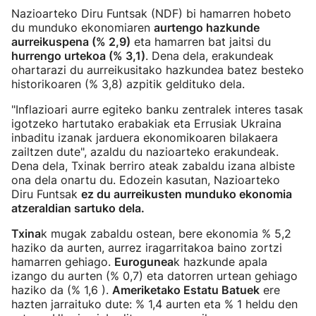
Nazioarteko Diru Funtsak (NDF) bi hamarren hobeto
du munduko ekonomiaren
aurtengo hazkunde
aurreikuspena (% 2,9)
eta hamarren bat jaitsi du
hurrengo urtekoa (% 3,1)
. Dena dela, erakundeak
ohartarazi du aurreikusitako hazkundea batez besteko
historikoaren (% 3,8) azpitik geldituko dela.
"Inflazioari aurre egiteko banku zentralek interes tasak
igotzeko hartutako erabakiak eta Errusiak Ukraina
inbaditu izanak jarduera ekonomikoaren bilakaera
zailtzen dute", azaldu du nazioarteko erakundeak.
Dena dela, Txinak berriro ateak zabaldu izana albiste
ona dela onartu du. Edozein kasutan, Nazioarteko
Diru Funtsak
ez du aurreikusten munduko ekonomia
atzeraldian sartuko dela.
Txina
k mugak zabaldu ostean, bere ekonomia % 5,2
haziko da aurten, aurrez iragarritakoa baino zortzi
hamarren gehiago.
Eurogunea
k hazkunde apala
izango du aurten (% 0,7) eta datorren urtean gehiago
haziko da (% 1,6 ).
Ameriketako Estatu Batuek
ere
hazten jarraituko dute: % 1,4 aurten eta % 1 heldu den