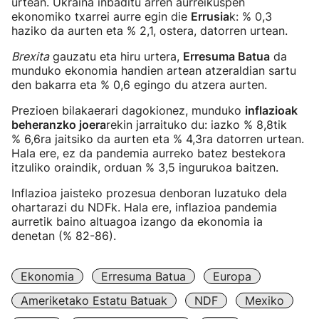
urtean. Ukraina inbaditu arren aurreikuspen
ekonomiko txarrei aurre egin die
Errusia
k: % 0,3
haziko da aurten eta % 2,1, ostera, datorren urtean.
Brexita
gauzatu eta hiru urtera,
Erresuma Batua
da
munduko ekonomia handien artean atzeraldian sartu
den bakarra eta % 0,6 egingo du atzera aurten.
Prezioen bilakaerari dagokionez, munduko
inflazioak
beheranzko joera
rekin jarraituko du: iazko % 8,8tik
% 6,6ra jaitsiko da aurten eta % 4,3ra datorren urtean.
Hala ere, ez da pandemia aurreko batez bestekora
itzuliko oraindik, orduan % 3,5 ingurukoa baitzen.
Inflazioa jaisteko prozesua denboran luzatuko dela
ohartarazi du NDFk. Hala ere, inflazioa pandemia
aurretik baino altuagoa izango da ekonomia ia
denetan (% 82-86).
Ekonomia
Erresuma Batua
Europa
Ameriketako Estatu Batuak
NDF
Mexiko