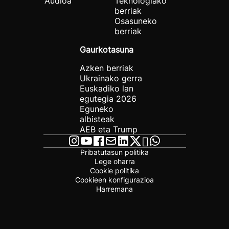
Audioa
Teknologiako
berriak
Osasuneko
berriak
Gaurkotasuna
Azken berriak
Ukrainako gerra
Euskadiko lan
egutegia 2026
Eguneko
albisteak
AEB eta Trump
Pribatutasun politika
Lege oharra
Cookie politika
Cookieen konfigurazioa
Harremana