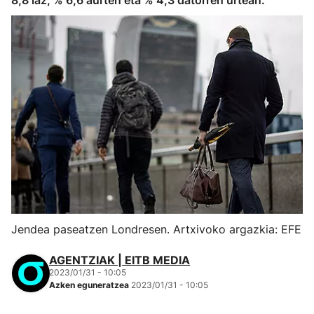
8,8 iaz, % 6,6 aurten eta % 4,3 datorren urtean.
Jendea paseatzen Londresen. Artxivoko argazkia: EFE
AGENTZIAK | EITB MEDIA
2023/01/31 - 10:05
Azken eguneratzea
2023/01/31 - 10:05