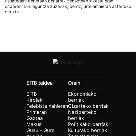
ustiategien benetako beharrak zehazteko inkesta egin
ondoren. Dirulaguntza zuzenak, berriz, urte amaieran aztertuko
dituzte.
EITB taldea
Orain
EITB
Ekonomiako
Kirolak
berriak
Telebista nahieran
Gizarteko berriak
Primeran
Nazioarteko
Gaztea
berriak
Makusi
Politikako berriak
Guau - Gure
Kulturako berriak