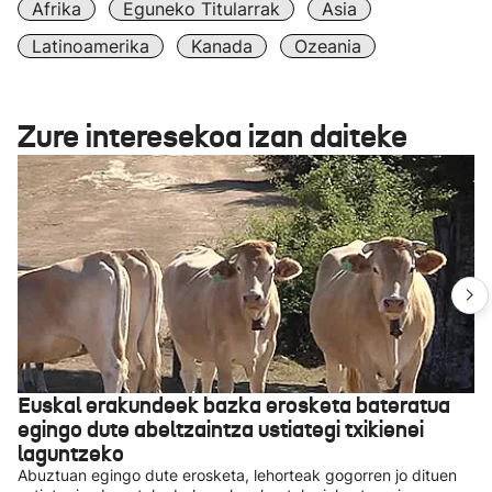
Afrika
Eguneko Titularrak
Asia
Latinoamerika
Kanada
Ozeania
Zure interesekoa izan daiteke
Euskal erakundeek bazka erosketa bateratua
egingo dute abeltzaintza ustiategi txikienei
laguntzeko
Abuztuan egingo dute erosketa, lehorteak gogorren jo dituen