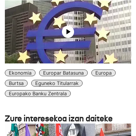
Ekonomia
Europar Batasuna
Europa
Burtsa
Eguneko Titularrak
Europako Banku Zentrala
Zure interesekoa izan daiteke