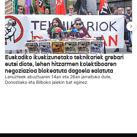
Euskadiko ikuskizunetako teknikariek grebari
eutsi diote, lehen hitzarmen kolektiboaren
negoziazioa blokeatuta dagoela salatuta
Lanuzteek abuztuaren 14an eta 26an jarraituko dute,
Donostiako eta Bilboko jaiekin bat eginez.