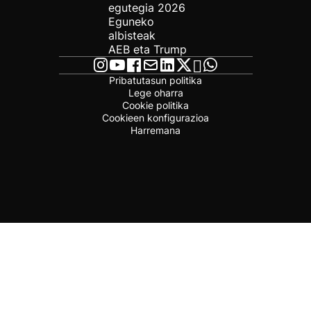
egutegia 2026
Eguneko
albisteak
AEB eta Trump
Pribatutasun politika
Lege oharra
Cookie politika
Cookieen konfigurazioa
Harremana