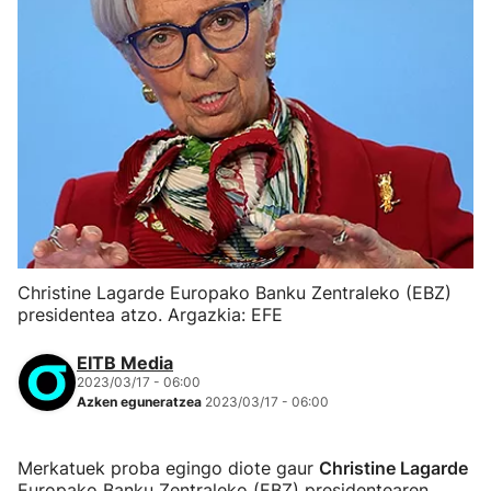
Christine Lagarde Europako Banku Zentraleko (EBZ)
presidentea atzo. Argazkia: EFE
EITB Media
2023/03/17 - 06:00
Azken eguneratzea
2023/03/17 - 06:00
Merkatuek proba egingo diote gaur
Christine Lagarde
Europako Banku Zentraleko (EBZ) presidentearen