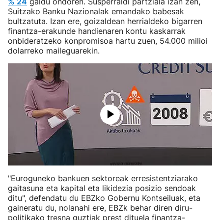
% 24
galdu ondoren. Susperraldi partziala izan zen,
Suitzako Banku Nazionalak emandako babesak
bultzatuta. Izan ere, goizaldean herrialdeko bigarren
finantza-erakunde handienaren kontu kaskarrak
onbideratzeko konpromisoa hartu zuen, 54.000 milioi
dolarreko maileguarekin.
"Euroguneko bankuen sektoreak erresistentziarako
gaitasuna eta kapital eta likidezia posizio sendoak
ditu", defendatu du EBZko Gobernu Kontseiluak, eta
gaineratu du, nolanahi ere, EBZk behar diren diru-
politikako tresna guztiak prest dituela finantza-