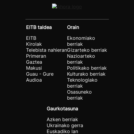
EITB taldea
Orain
EITB
Ekonomiako
Kirolak
berriak
Telebista nahieran
Gizarteko berriak
Primeran
Nazioarteko
Gaztea
berriak
Makusi
Politikako berriak
Guau - Gure
Kulturako berriak
Audioa
Teknologiako
berriak
Osasuneko
berriak
Gaurkotasuna
Azken berriak
Ukrainako gerra
Euskadiko lan