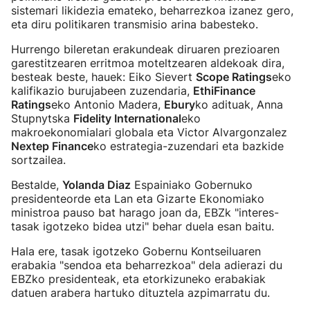
sistemari likidezia emateko, beharrezkoa izanez gero,
eta diru politikaren transmisio arina babesteko.
Hurrengo bileretan erakundeak diruaren prezioaren
garestitzearen erritmoa moteltzearen aldekoak dira,
besteak beste, hauek: Eiko Sievert
Scope Ratings
eko
kalifikazio burujabeen zuzendaria,
EthiFinance
Ratings
eko Antonio Madera,
Ebury
ko adituak, Anna
Stupnytska
Fidelity International
eko
makroekonomialari globala eta Victor Alvargonzalez
Nextep Finance
ko estrategia-zuzendari eta bazkide
sortzailea.
Bestalde,
Yolanda Diaz
Espainiako Gobernuko
presidenteorde eta Lan eta Gizarte Ekonomiako
ministroa pauso bat harago joan da, EBZk "interes-
tasak igotzeko bidea utzi" behar duela esan baitu.
Hala ere, tasak igotzeko Gobernu Kontseiluaren
erabakia "sendoa eta beharrezkoa" dela adierazi du
EBZko presidenteak, eta etorkizuneko erabakiak
datuen arabera hartuko dituztela azpimarratu du.