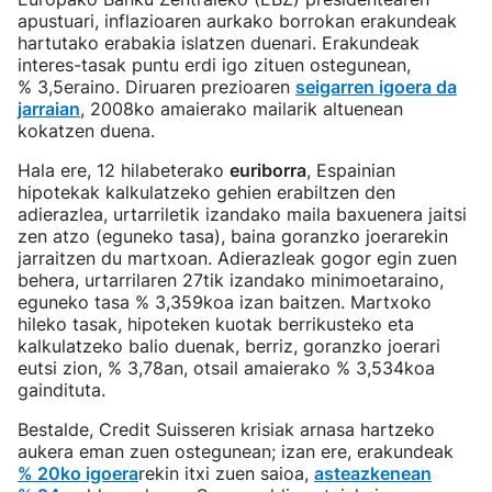
apustuari, inflazioaren aurkako borrokan erakundeak
hartutako erabakia islatzen duenari. Erakundeak
interes-tasak puntu erdi igo zituen ostegunean,
% 3,5eraino. Diruaren prezioaren
seigarren igoera da
jarraian
, 2008ko amaierako mailarik altuenean
kokatzen duena.
Hala ere, 12 hilabeterako
euriborra
, Espainian
hipotekak kalkulatzeko gehien erabiltzen den
adierazlea, urtarriletik izandako maila baxuenera jaitsi
zen atzo (eguneko tasa), baina goranzko joerarekin
jarraitzen du martxoan. Adierazleak gogor egin zuen
behera, urtarrilaren 27tik izandako minimoetaraino,
eguneko tasa % 3,359koa izan baitzen. Martxoko
hileko tasak, hipoteken kuotak berrikusteko eta
kalkulatzeko balio duenak, berriz, goranzko joerari
eutsi zion, % 3,78an, otsail amaierako % 3,534koa
gaindituta.
Bestalde, Credit Suisseren krisiak arnasa hartzeko
aukera eman zuen ostegunean; izan ere, erakundeak
% 20ko igoera
rekin itxi zuen saioa,
asteazkenean