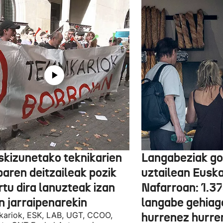
skizunetako teknikarien
Langabeziak go
baren deitzaileak pozik
uztailean Euska
tu dira lanuzteak izan
Nafarroan: 1.3
n jarraipenarekin
langabe gehiag
kariok, ESK, LAB, UGT, CCOO,
hurrenez hurre