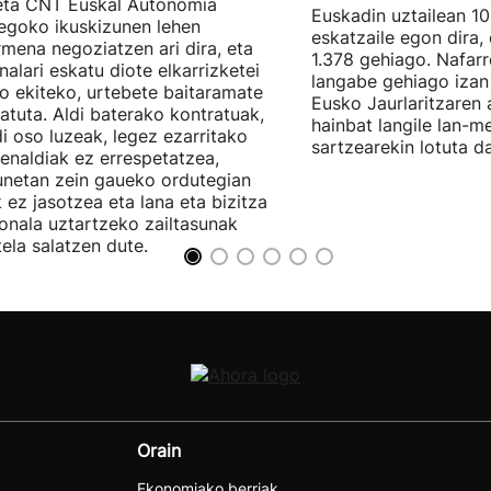
eta CNT Euskal Autonomia
Euskadin uztailean 1
egoko ikuskizunen lehen
eskatzaile egon dira,
rmena negoziatzen ari dira, eta
1.378 gehiago. Nafarr
nalari eskatu diote elkarrizketei
langabe gehiago izan 
ro ekiteko, urtebete baitaramate
Eusko Jaurlaritzaren 
atuta. Aldi baterako kontratuak,
hainbat langile lan-m
di oso luzeak, legez ezarritako
sartzearekin lotuta d
enaldiak ez errespetatzea,
unetan zein gaueko ordutegian
k ez jasotzea eta lana eta bizitza
onala uztartzeko zailtasunak
tela salatzen dute.
Orain
Ekonomiako berriak