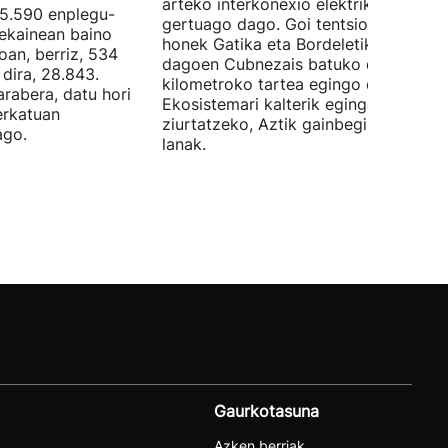
arteko interkonexio elektrikoa
05.590 enplegu-
gertuago dago. Goi tentsioko linea
 ekainean baino
honek Gatika eta Bordeletik gertu
oan, berriz, 534
dagoen Cubnezais batuko ditu eta 2
dira, 28.843.
kilometroko tartea egingo du ur azpi
arabera, datu hori
Ekosistemari kalterik egingo ez zaiol
erkatuan
ziurtatzeko, Aztik gainbegiratuko dit
ago.
lanak.
Gaurkotasuna
Azken berriak