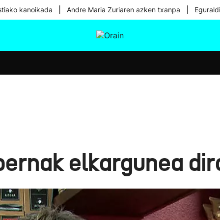
|
|
tiako kanoikada
Andre Maria Zuriaren azken txanpa
Egurald
tura
Ikusmiran
Egural
Osasuna
Teknologia
abernak elkargunea dir