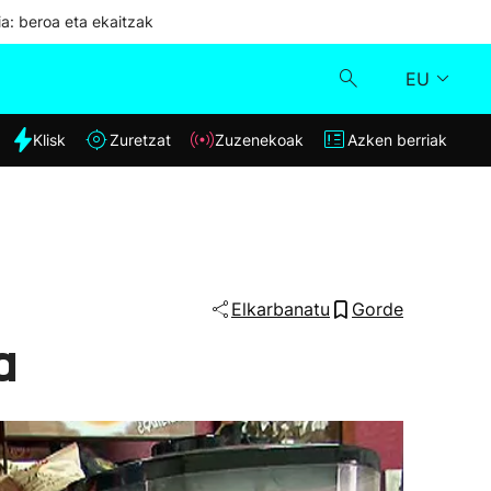
ia: beroa eta ekaitzak
EU
dia
Klisk
Zuretzat
Zuzenekoak
Azken berriak
Klisk
Zuzenekoak
Zuretzat
Elkarbanatu
Gorde
a
Azken berriak