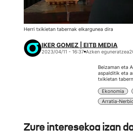
Herri txikietan tabernak elkargunea dira
IKER GOMEZ | EITB MEDIA
2023/04/11 - 16:37
Azken eguneratzea
2
Beizaman eta Ar
aspalditik eta a
txikietan tabe
Ekonomia
Arratia-Nerbio
Zure interesekoa izan d