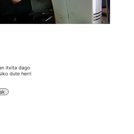
n itxita dago
siko dute herri
ak