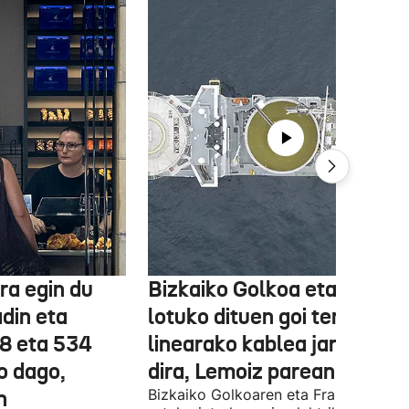
ra egin du
Bizkaiko Golkoa eta Frantz
din eta
lotuko dituen goi tentsioko
78 eta 534
linearako kablea jartzen ha
o dago,
dira, Lemoiz parean
n
Bizkaiko Golkoaren eta Frantziaren