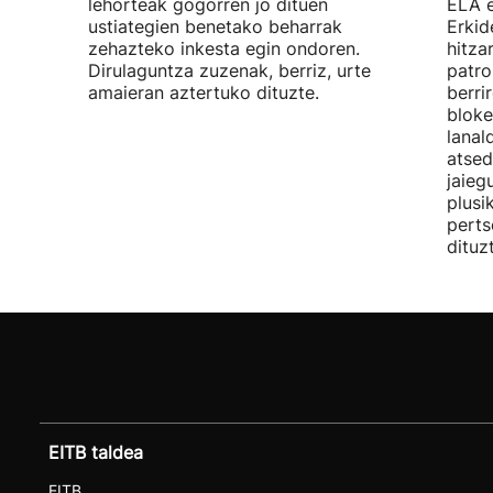
lehorteak gogorren jo dituen
ELA 
ustiategien benetako beharrak
Erkid
zehazteko inkesta egin ondoren.
hitza
Dirulaguntza zuzenak, berriz, urte
patro
amaieran aztertuko dituzte.
berri
bloke
lanal
atsed
jaieg
plusi
perts
dituz
EITB taldea
EITB