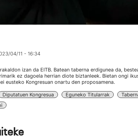
023/04/11 - 16:34
akaldon izan da EITB. Batean taberna erdigunea da, bestea
rimarik ez dagoela herrian diote biztanleek. Bietan ongi iku
rnei eusteko Kongresuan onartu den proposamena.
Diputatuen Kongresua
Eguneko Titularrak
Tabern
i
aiteke