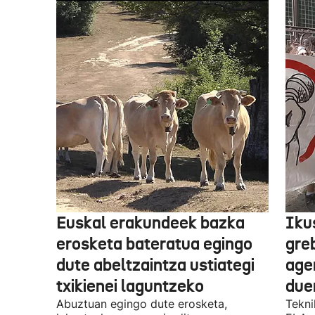
Euskal erakundeek bazka
Iku
erosketa bateratua egingo
gre
dute abeltzaintza ustiategi
ager
txikienei laguntzeko
due
Abuztuan egingo dute erosketa,
Tekni