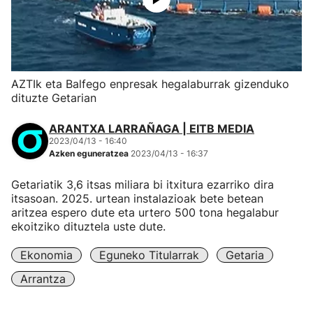
AZTIk eta Balfego enpresak hegalaburrak gizenduko
dituzte Getarian
ARANTXA LARRAÑAGA | EITB MEDIA
2023/04/13 - 16:40
Azken eguneratzea
2023/04/13 - 16:37
Getariatik 3,6 itsas miliara bi itxitura ezarriko dira
itsasoan. 2025. urtean instalazioak bete betean
aritzea espero dute eta urtero 500 tona hegalabur
ekoitziko dituztela uste dute.
Ekonomia
Eguneko Titularrak
Getaria
Arrantza