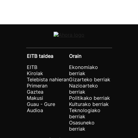
EITB taldea
Orain
EITB
Ekonomiako
Kirolak
berriak
Telebista nahieran
Gizarteko berriak
Primeran
Nazioarteko
Gaztea
berriak
Makusi
Politikako berriak
Guau - Gure
Kulturako berriak
Audioa
Teknologiako
berriak
Osasuneko
berriak