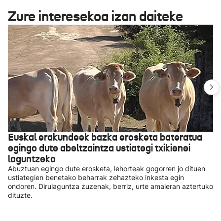
Zure interesekoa izan daiteke
Euskal erakundeek bazka erosketa bateratua
egingo dute abeltzaintza ustiategi txikienei
laguntzeko
Abuztuan egingo dute erosketa, lehorteak gogorren jo dituen
ustiategien benetako beharrak zehazteko inkesta egin
ondoren. Dirulaguntza zuzenak, berriz, urte amaieran aztertuko
dituzte.