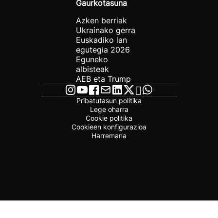
Gaurkotasuna
Azken berriak
Ukrainako gerra
Euskadiko lan
egutegia 2026
Eguneko
albisteak
AEB eta Trump
Pribatutasun politika
Lege oharra
Cookie politika
Cookieen konfigurazioa
Harremana