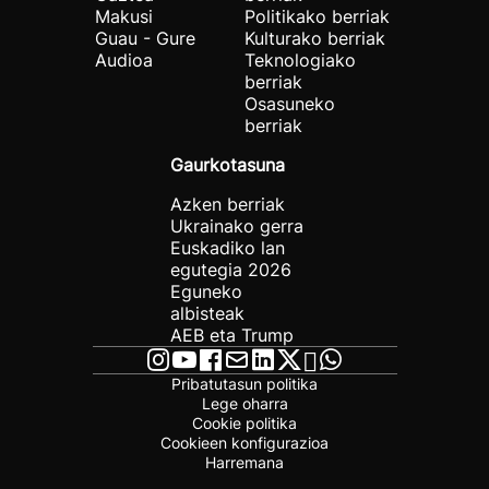
Makusi
Politikako berriak
Guau - Gure
Kulturako berriak
Audioa
Teknologiako
berriak
Osasuneko
berriak
Gaurkotasuna
Azken berriak
Ukrainako gerra
Euskadiko lan
egutegia 2026
Eguneko
albisteak
AEB eta Trump
Pribatutasun politika
Lege oharra
Cookie politika
Cookieen konfigurazioa
Harremana