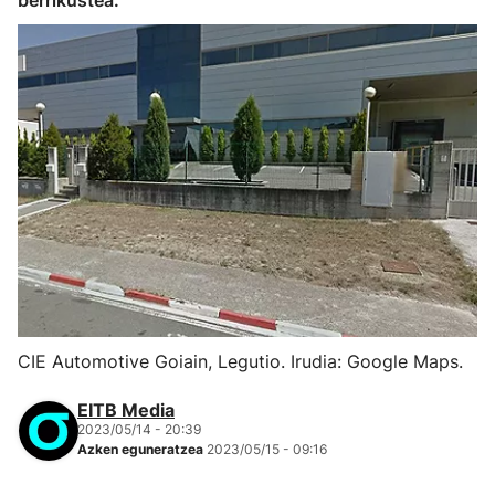
berrikustea.
CIE Automotive Goiain, Legutio. Irudia: Google Maps.
EITB Media
2023/05/14 - 20:39
Azken eguneratzea
2023/05/15 - 09:16