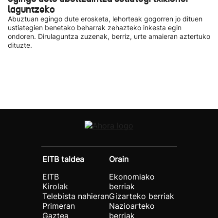
laguntzeko
Abuztuan egingo dute erosketa, lehorteak gogorren jo dituen
ustiategien benetako beharrak zehazteko inkesta egin
ondoren. Dirulaguntza zuzenak, berriz, urte amaieran aztertuko
dituzte.
EITB taldea
Orain
EITB
Ekonomiako
Kirolak
berriak
Telebista nahieran
Gizarteko berriak
Primeran
Nazioarteko
Gaztea
berriak