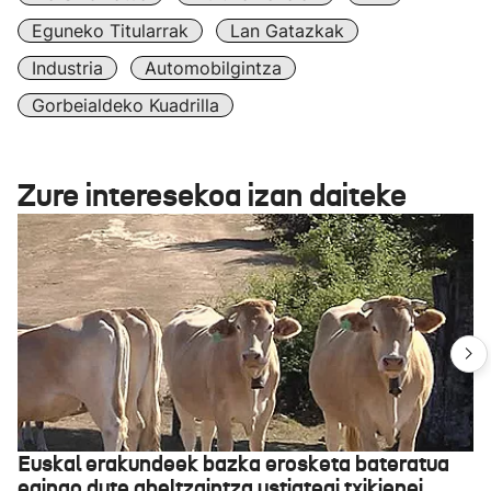
Eguneko Titularrak
Lan Gatazkak
Industria
Automobilgintza
Gorbeialdeko Kuadrilla
Zure interesekoa izan daiteke
Euskal erakundeek bazka erosketa bateratua
egingo dute abeltzaintza ustiategi txikienei