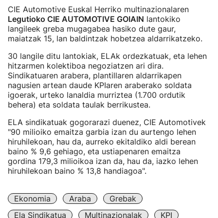
CIE Automotive Euskal Herriko multinazionalaren
Legutioko CIE AUTOMOTIVE GOIAIN
lantokiko
langileek greba mugagabea hasiko dute gaur,
maiatzak 15, lan baldintzak hobetzea aldarrikatzeko.
30 langile ditu lantokiak, ELAk ordezkatuak, eta lehen
hitzarmen kolektiboa negoziatzen ari dira.
Sindikatuaren arabera, plantillaren aldarrikapen
nagusien artean daude KPIaren araberako soldata
igoerak, urteko lanaldia murriztea (1.700 ordutik
behera) eta soldata taulak berrikustea.
ELA sindikatuak gogorarazi duenez, CIE Automotivek
"90 milioiko emaitza garbia izan du aurtengo lehen
hiruhilekoan, hau da, aurreko ekitaldiko aldi berean
baino % 9,6 gehiago, eta ustiapenaren emaitza
gordina 179,3 milioikoa izan da, hau da, iazko lehen
hiruhilekoan baino % 13,8 handiagoa".
Ekonomia
Araba
Grebak
Ela Sindikatua
Multinazionalak
KPI