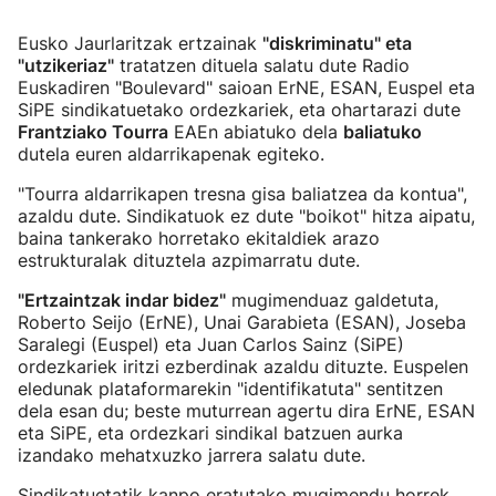
Eusko Jaurlaritzak ertzainak
"diskriminatu" eta
"utzikeriaz"
tratatzen dituela salatu dute Radio
Euskadiren "Boulevard" saioan ErNE, ESAN, Euspel eta
SiPE sindikatuetako ordezkariek, eta ohartarazi dute
Frantziako Tourra
EAEn abiatuko dela
baliatuko
dutela euren aldarrikapenak egiteko.
"Tourra aldarrikapen tresna gisa baliatzea da kontua",
azaldu dute. Sindikatuok ez dute "boikot" hitza aipatu,
baina tankerako horretako ekitaldiek arazo
estrukturalak dituztela azpimarratu dute.
"Ertzaintzak indar bidez"
mugimenduaz galdetuta,
Roberto Seijo (ErNE), Unai Garabieta (ESAN), Joseba
Saralegi (Euspel) eta Juan Carlos Sainz (SiPE)
ordezkariek iritzi ezberdinak azaldu dituzte. Euspelen
eledunak plataformarekin "identifikatuta" sentitzen
dela esan du; beste muturrean agertu dira ErNE, ESAN
eta SiPE, eta ordezkari sindikal batzuen aurka
izandako mehatxuzko jarrera salatu dute.
Sindikatuetatik kanpo eratutako mugimendu horrek