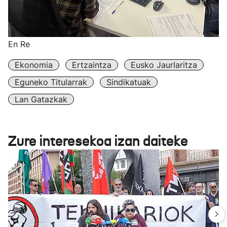
En Re
Ekonomia
Ertzaintza
Eusko Jaurlaritza
Eguneko Titularrak
Sindikatuak
Lan Gatazkak
Zure interesekoa izan daiteke