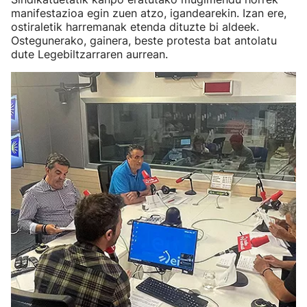
manifestazioa egin zuen atzo, igandearekin. Izan ere,
ostiraletik harremanak etenda dituzte bi aldeek.
Ostegunerako, gainera, beste protesta bat antolatu
dute Legebiltzarraren aurrean.