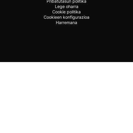
Pribatutasun politika
Lege oharra
Cookie politika
Cookieen konfigurazioa
Harremana