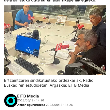
dela baliatuko dute euren aldarrikapenak egiteko.
Ertzaintzaren sindikatuetako ordezkariak, Radio
Euskadiren estudioetan. Argazkia: EITB Media
EITB Media
2023/06/12 - 14:26
Azken eguneratzea
2023/06/12 - 14:26