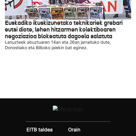
Euskadiko ikuskizunetako teknikariek grebari
eutsi diote, lehen hitzarmen kolektiboaren
negoziazioa blokeatuta dagoela salatuta
Lanuzteek abuztuaren 14an eta 26an jarraituko dute,
Donostiako eta Bilboko jaiekin bat eginez.
EITB taldea
Orain