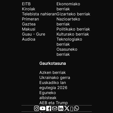
EITB
Ekonomiako
Kirolak
berriak
Telebista nahieran
Gizarteko berriak
Primeran
Nazioarteko
Gaztea
berriak
Makusi
Politikako berriak
Guau - Gure
Kulturako berriak
Audioa
Teknologiako
berriak
Osasuneko
berriak
Gaurkotasuna
Azken berriak
Ukrainako gerra
Euskadiko lan
egutegia 2026
Eguneko
albisteak
AEB eta Trump