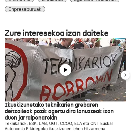
Enpresaburuak
Zure interesekoa izan daiteke
Ikuskizunetako teknikarien grebaren
deitzaileak pozik agertu dira lanuzteak izan
duen jarraipenarekin
Teknikariok, ESK, LAB, UGT, CCOO, ELA eta CNT Euskal
Autonomia Erkidegoko ikuskizunen lehen hitzarmena