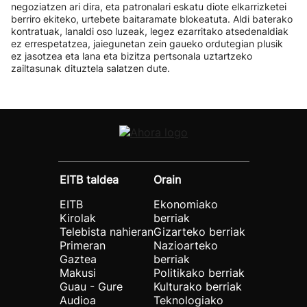
negoziatzen ari dira, eta patronalari eskatu diote elkarrizketei
berriro ekiteko, urtebete baitaramate blokeatuta. Aldi baterako
kontratuak, lanaldi oso luzeak, legez ezarritako atsedenaldiak
ez errespetatzea, jaiegunetan zein gaueko ordutegian plusik
ez jasotzea eta lana eta bizitza pertsonala uztartzeko
zailtasunak dituztela salatzen dute.
EITB taldea
Orain
EITB
Ekonomiako
Kirolak
berriak
Telebista nahieran
Gizarteko berriak
Primeran
Nazioarteko
Gaztea
berriak
Makusi
Politikako berriak
Guau - Gure
Kulturako berriak
Audioa
Teknologiako