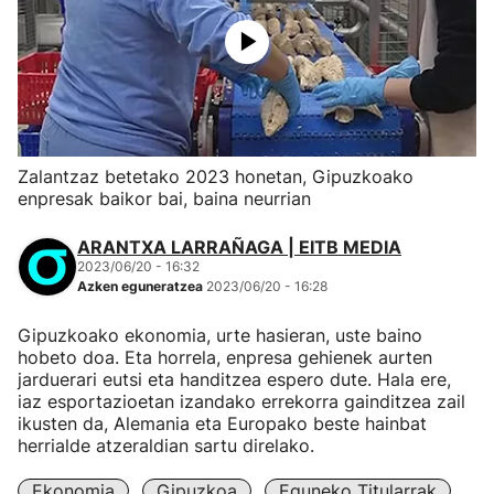
Zalantzaz betetako 2023 honetan, Gipuzkoako
enpresak baikor bai, baina neurrian
ARANTXA LARRAÑAGA | EITB MEDIA
2023/06/20 - 16:32
Azken eguneratzea
2023/06/20 - 16:28
Gipuzkoako ekonomia, urte hasieran, uste baino
hobeto doa. Eta horrela, enpresa gehienek aurten
jarduerari eutsi eta handitzea espero dute. Hala ere,
iaz esportazioetan izandako errekorra gainditzea zail
ikusten da, Alemania eta Europako beste hainbat
herrialde atzeraldian sartu direlako.
Ekonomia
Gipuzkoa
Eguneko Titularrak