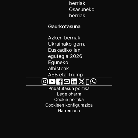
berriak
Osasuneko
berriak
Gaurkotasuna
Azken berriak
Ukrainako gerra
Euskadiko lan
egutegia 2026
Eguneko
albisteak
AEB eta Trump
Pribatutasun politika
Lege oharra
Cookie politika
Cookieen konfigurazioa
Harremana