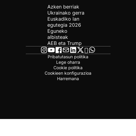
Azken berriak
Ukrainako gerra
Euskadiko lan
egutegia 2026
Eguneko
albisteak
AEB eta Trump
Pribatutasun politika
Lege oharra
Cookie politika
Cookieen konfigurazioa
Harremana