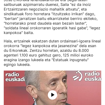
sailburuak azpimarratu duenez, Saila "ez da inoiz
Ertzaintzaren negoziazio mahaitik altxatu", eta
sindikatuak foro horretara "itzultzeko irrikan" dago,
"bertan" jarraitzen baitu elkarrizketei berriro ekiteko,
"horretarako prest daudela esan bezain laster",
"soldata lineal orokorraren igoeratik hasi gabe", "legez
kanpokoa" baita.
Hala, ertzainek eskatzen duten ordainsari-igoera lineal
orokorra "legez kanpokoa eta jasanezina" dela esan
du Erkorekak. Zentzu horretan, azaldu du 8.000
agenteri 1.100 euro gehituz gero, 125 milioi euroko
eragina izango lukeela eta "Estatuak inpugnatu"
egingo lukeela.