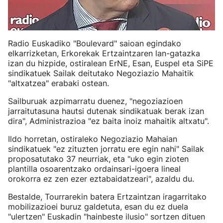
Radio Euskadiko "Boulevard" saioan egindako
elkarrizketan, Erkorekak Ertzaintzaren lan-gatazka
izan du hizpide, ostiralean ErNE, Esan, Euspel eta SiPE
sindikatuek Sailak deitutako Negoziazio Mahaitik
"altxatzea" erabaki ostean.
Sailburuak azpimarratu duenez, "negoziazioen
jarraitutasuna hautsi dutenak sindikatuak berak izan
dira", Administrazioa "ez baita inoiz mahaitik altxatu".
Ildo horretan, ostiraleko Negoziazio Mahaian
sindikatuek "ez zituzten jorratu ere egin nahi" Sailak
proposatutako 37 neurriak, eta "uko egin zioten
plantilla osoarentzako ordainsari-igoera lineal
orokorra ez zen ezer eztabaidatzeari", azaldu du.
Bestalde, Tourrarekin batera Ertzaintzan iragarritako
mobilizazioei buruz galdetuta, esan du ez duela
"ulertzen" Euskadin "hainbeste ilusio" sortzen dituen