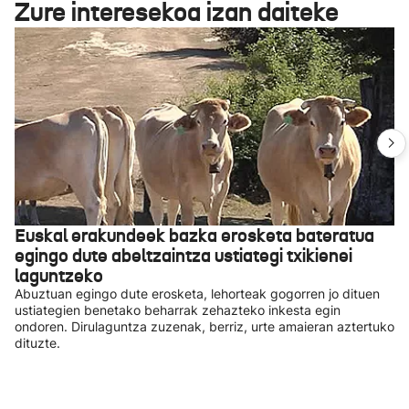
Zure interesekoa izan daiteke
Euskal erakundeek bazka erosketa bateratua
egingo dute abeltzaintza ustiategi txikienei
laguntzeko
Abuztuan egingo dute erosketa, lehorteak gogorren jo dituen
ustiategien benetako beharrak zehazteko inkesta egin
ondoren. Dirulaguntza zuzenak, berriz, urte amaieran aztertuko
dituzte.