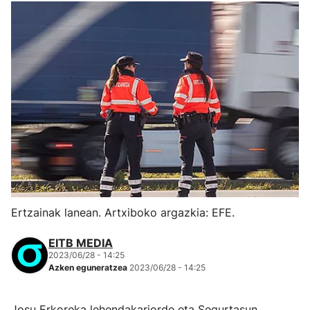
Ertzainak lanean. Artxiboko argazkia: EFE.
EITB MEDIA
2023/06/28 - 14:25
Azken eguneratzea
2023/06/28 - 14:25
Josu Erkoreka lehendakariorde eta Segurtasun