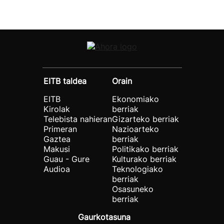
EITB taldea
Orain
EITB
Ekonomiako
Kirolak
berriak
Telebista nahieran
Gizarteko berriak
Primeran
Nazioarteko
Gaztea
berriak
Makusi
Politikako berriak
Guau - Gure
Kulturako berriak
Audioa
Teknologiako
berriak
Osasuneko
berriak
Gaurkotasuna