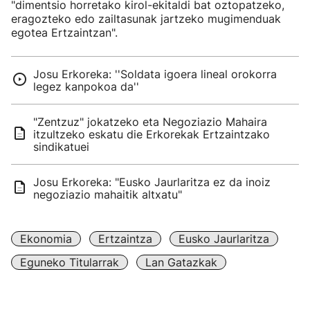
"dimentsio horretako kirol-ekitaldi bat oztopatzeko,
eragozteko edo zailtasunak jartzeko mugimenduak
egotea Ertzaintzan".
Josu Erkoreka: ''Soldata igoera lineal orokorra
legez kanpokoa da''
"Zentzuz" jokatzeko eta Negoziazio Mahaira
itzultzeko eskatu die Erkorekak Ertzaintzako
sindikatuei
Josu Erkoreka: "Eusko Jaurlaritza ez da inoiz
negoziazio mahaitik altxatu"
Ekonomia
Ertzaintza
Eusko Jaurlaritza
Eguneko Titularrak
Lan Gatazkak