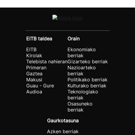
EITB taldea
Orain
EITB
Ekonomiako
Kirolak
berriak
Telebista nahieran
Gizarteko berriak
Primeran
Nazioarteko
Gaztea
berriak
Makusi
Politikako berriak
Guau - Gure
Kulturako berriak
Audioa
Teknologiako
berriak
Osasuneko
berriak
Gaurkotasuna
Azken berriak