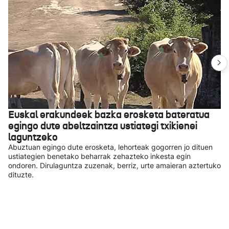
Euskal erakundeek bazka erosketa bateratua
egingo dute abeltzaintza ustiategi txikienei
laguntzeko
Abuztuan egingo dute erosketa, lehorteak gogorren jo dituen
ustiategien benetako beharrak zehazteko inkesta egin
ondoren. Dirulaguntza zuzenak, berriz, urte amaieran aztertuko
dituzte.