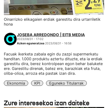
Oinarrizko elikagaien erdiak garestitu dira urtarriletik
hona
JOSEBA ARREDONDO | EITB MEDIA
2023/08/31 - 17:02
Azken eguneratzea
2023/08/31 - 16:58
Facuak ikerketa zabala egin du zazpi supermerkatu
handitan. 1.000 produktu aztertu dituzte, eta ia erdiak
garestitu dira, berez kontrolpean egon behar balukete
ere. Garestitu direnak, batez ere, barazkiak eta fruta,
oliba-olioa, arroza eta pastak izan dira.
Ekonomia
KPI
Eguneko Titularrak
Zure interesekoa izan daiteke