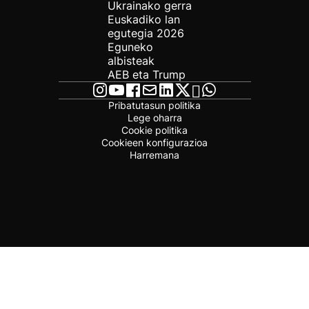
Ukrainako gerra
Euskadiko lan
egutegia 2026
Eguneko
albisteak
AEB eta Trump
Pribatutasun politika
Lege oharra
Cookie politika
Cookieen konfigurazioa
Harremana