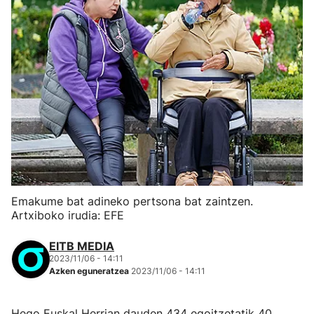
Emakume bat adineko pertsona bat zaintzen.
Artxiboko irudia: EFE
EITB MEDIA
2023/11/06 - 14:11
Azken eguneratzea
2023/11/06 - 14:11
Hego Euskal Herrian dauden 434 egoitzetatik 40