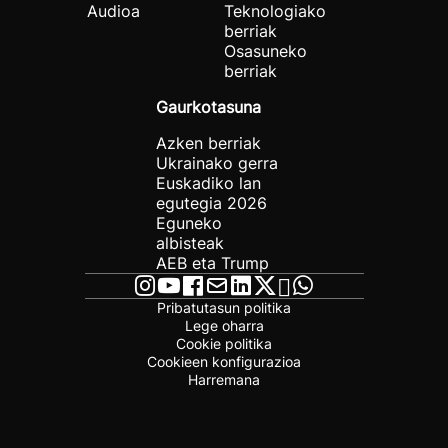
Audioa
Teknologiako
berriak
Osasuneko
berriak
Gaurkotasuna
Azken berriak
Ukrainako gerra
Euskadiko lan
egutegia 2026
Eguneko
albisteak
AEB eta Trump
Pribatutasun politika
Lege oharra
Cookie politika
Cookieen konfigurazioa
Harremana