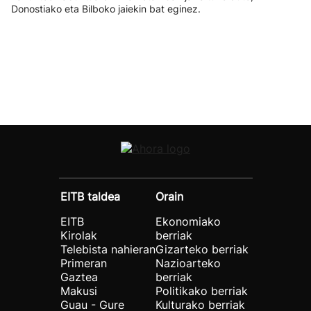
Donostiako eta Bilboko jaiekin bat eginez.
EITB taldea
Orain
EITB
Ekonomiako
Kirolak
berriak
Telebista nahieran
Gizarteko berriak
Primeran
Nazioarteko
Gaztea
berriak
Makusi
Politikako berriak
Guau - Gure
Kulturako berriak