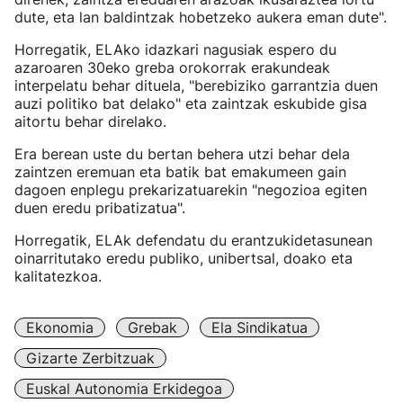
dute, eta lan baldintzak hobetzeko aukera eman dute".
Horregatik, ELAko idazkari nagusiak espero du
azaroaren 30eko greba orokorrak erakundeak
interpelatu behar dituela, "berebiziko garrantzia duen
auzi politiko bat delako" eta zaintzak eskubide gisa
aitortu behar direlako.
Era berean uste du bertan behera utzi behar dela
zaintzen eremuan eta batik bat emakumeen gain
dagoen enplegu prekarizatuarekin "negozioa egiten
duen eredu pribatizatua".
Horregatik, ELAk defendatu du erantzukidetasunean
oinarritutako eredu publiko, unibertsal, doako eta
kalitatezkoa.
Ekonomia
Grebak
Ela Sindikatua
Gizarte Zerbitzuak
Euskal Autonomia Erkidegoa