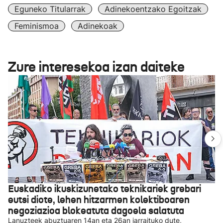
Eguneko Titularrak
Adinekoentzako Egoitzak
Feminismoa
Adinekoak
Zure interesekoa izan daiteke
Euskadiko ikuskizunetako teknikariek grebari
eutsi diote, lehen hitzarmen kolektiboaren
negoziazioa blokeatuta dagoela salatuta
Lanuzteek abuztuaren 14an eta 26an jarraituko dute,