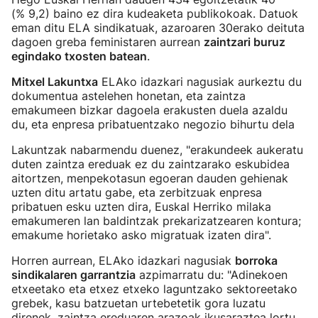
(% 9,2) baino ez dira kudeaketa publikokoak. Datuok
eman ditu ELA sindikatuak, azaroaren 30erako deituta
dagoen greba feministaren aurrean
zaintzari buruz
egindako txosten batean
.
Mitxel Lakuntxa
ELAko idazkari nagusiak aurkeztu du
dokumentua astelehen honetan, eta zaintza
emakumeen bizkar dagoela erakusten duela azaldu
du, eta enpresa pribatuentzako negozio bihurtu dela
Lakuntzak nabarmendu duenez, "erakundeek aukeratu
duten zaintza ereduak ez du zaintzarako eskubidea
aitortzen, menpekotasun egoeran dauden gehienak
uzten ditu artatu gabe, eta zerbitzuak enpresa
pribatuen esku uzten dira, Euskal Herriko milaka
emakumeren lan baldintzak prekarizatzearen kontura;
emakume horietako asko migratuak izaten dira".
Horren aurrean, ELAko idazkari nagusiak
borroka
sindikalaren garrantzia
azpimarratu du: "Adinekoen
etxeetako eta etxez etxeko laguntzako sektoreetako
grebek, kasu batzuetan urtebetetik gora luzatu
direnek, zaintza ereduaren arazoak ikusaraztea lortu