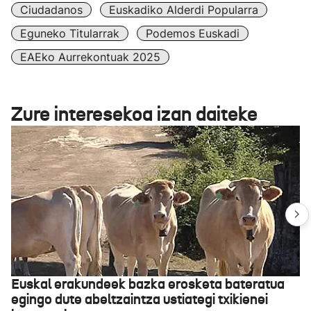
Ciudadanos
Euskadiko Alderdi Popularra
Eguneko Titularrak
Podemos Euskadi
EAEko Aurrekontuak 2025
Zure interesekoa izan daiteke
Euskal erakundeek bazka erosketa bateratua
egingo dute abeltzaintza ustiategi txikienei