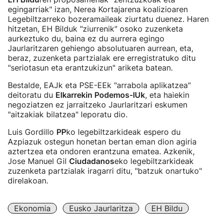
egingarriak" izan, Nerea Kortajarena koalizioaren
Legebiltzarreko bozeramaileak ziurtatu duenez. Haren
hitzetan, EH Bilduk "ziurrenik" osoko zuzenketa
aurkeztuko du, baina ez du aurrera egingo
Jaurlaritzaren gehiengo absolutuaren aurrean, eta,
beraz, zuzenketa partzialak ere erregistratuko ditu
"seriotasun eta erantzukizun" ariketa batean.
Bestalde, EAJk eta PSE-EEk "arrabola aplikatzea"
deitoratu du
Elkarrekin Podemos-IUk
, eta haiekin
negoziatzen ez jarraitzeko Jaurlaritzari eskumen
"aitzakiak bilatzea" leporatu dio.
Luis Gordillo
PP
ko legebiltzarkideak espero du
Azpiazuk ostegun honetan bertan eman dion agiria
aztertzea eta ondoren erantzuna ematea. Azkenik,
Jose Manuel Gil
Ciudadanos
eko legebiltzarkideak
zuzenketa partzialak iragarri ditu, "batzuk onartuko"
direlakoan.
Ekonomia
Eusko Jaurlaritza
EH Bildu