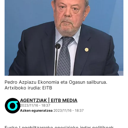
Pedro Azpiazu Ekonomia eta Ogasun sailburua.
Artxiboko irudia: EITB
AGENTZIAK | EITB MEDIA
2023/11/16 - 18:37
Azken eguneratzea
2023/11/16 - 18:37
Eusko Legebiltzarreko oposizioko indar politikoek