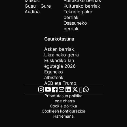
Makusi
Politikako berriak
Guau - Gure
Kulturako berriak
Audioa
Teknologiako
berriak
Osasuneko
berriak
Gaurkotasuna
Azken berriak
Ukrainako gerra
Euskadiko lan
egutegia 2026
Eguneko
albisteak
AEB eta Trump
Pribatutasun politika
Lege oharra
Cookie politika
Cookieen konfigurazioa
Harremana