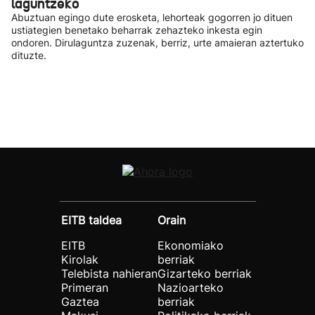
laguntzeko
Abuztuan egingo dute erosketa, lehorteak gogorren jo dituen
ustiategien benetako beharrak zehazteko inkesta egin
ondoren. Dirulaguntza zuzenak, berriz, urte amaieran aztertuko
dituzte.
EITB taldea
Orain
EITB
Ekonomiako
Kirolak
berriak
Telebista nahieran
Gizarteko berriak
Primeran
Nazioarteko
Gaztea
berriak