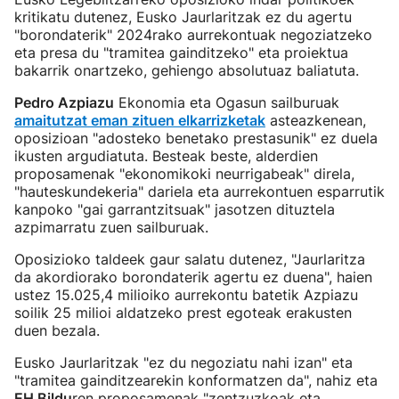
kritikatu dutenez, Eusko Jaurlaritzak ez du agertu
"borondaterik" 2024rako aurrekontuak negoziatzeko
eta presa du "tramitea gainditzeko" eta proiektua
bakarrik onartzeko, gehiengo absolutuaz baliatuta.
Pedro Azpiazu
Ekonomia eta Ogasun sailburuak
amaitutzat eman zituen elkarrizketak
asteazkenean,
oposizioan "adosteko benetako prestasunik" ez duela
ikusten argudiatuta. Besteak beste, alderdien
proposamenak "ekonomikoki neurrigabeak" direla,
"hauteskundekeria" dariela eta aurrekontuen esparrutik
kanpoko "gai garrantzitsuak" jasotzen dituztela
azpimarratu zuen sailburuak.
Oposizioko taldeek gaur salatu dutenez, "Jaurlaritza
da akordiorako borondaterik agertu ez duena", haien
ustez 15.025,4 milioiko aurrekontu batetik Azpiazu
soilik 25 milioi aldatzeko prest egoteak erakusten
duen bezala.
Eusko Jaurlaritzak "ez du negoziatu nahi izan" eta
"tramitea gainditzearekin konformatzen da", nahiz eta
EH Bildu
ren proposamenak "zentzuzkoak eta