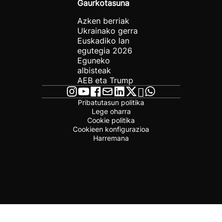
Gaurkotasuna
Azken berriak
Ukrainako gerra
Euskadiko lan
egutegia 2026
Eguneko
albisteak
AEB eta Trump
Pribatutasun politika
Lege oharra
Cookie politika
Cookieen konfigurazioa
Harremana