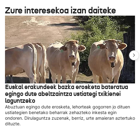
Zure interesekoa izan daiteke
Euskal erakundeek bazka erosketa bateratua
egingo dute abeltzaintza ustiategi txikienei
laguntzeko
Abuztuan egingo dute erosketa, lehorteak gogorren jo dituen
ustiategien benetako beharrak zehazteko inkesta egin
ondoren. Dirulaguntza zuzenak, berriz, urte amaieran aztertuko
dituzte.