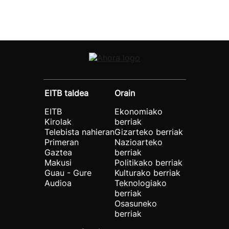
EITB taldea
Orain
EITB
Ekonomiako
Kirolak
berriak
Telebista nahieran
Gizarteko berriak
Primeran
Nazioarteko
Gaztea
berriak
Makusi
Politikako berriak
Guau - Gure
Kulturako berriak
Audioa
Teknologiako
berriak
Osasuneko
berriak