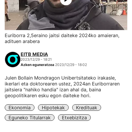
Euriborra 2,5eraino jaitsi daiteke 2024ko amaieran,
adituen arabera
EITB MEDIA
2023/12/29 - 18:21
Azken eguneratzea
2023/12/29 - 18:02
Julen Bollain Mondragon Unibertsitateko irakasle,
ikerlari eta doktorearen ustez, 2024an Euriborraren
jaitsiera "nahiko handia" izan ahal da, baina
geopolitikaren esku egon daiteke hori.
Ekonomia
Hipotekak
Kredituak
Eguneko Titularrak
Etxebizitza