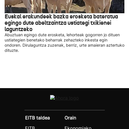
Euskal erakundeek bazka erosketa bateratua
egingo dute abeltzaintza ustiategi txikienei
laguntzeko
Abuztuan egingo dute erosketa, lehorteak gogorren jo dituen
ustiategien benetako beharrak zehazteko inkesta egin
ondoren. Dirulaguntza zuzenak, berriz, urte amaieran aztertuko
dituzte.
EITB taldea
Orain
EITB
Ekonomiako