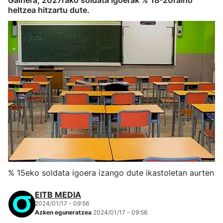
Gainera, 2027rako soldata igoerak % 18-20raino
heltzea hitzartu dute.
% 15eko soldata igoera izango dute ikastoletan aurten
EITB MEDIA
2024/01/17 - 09:56
Azken eguneratzea
2024/01/17 - 09:56