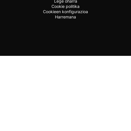
Lege oharra
Cookie politika
Cookieen konfigurazioa
Harremana