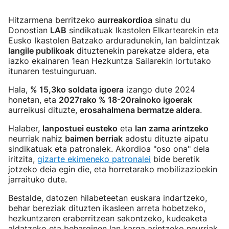
Hitzarmena berritzeko
aurreakordioa
sinatu du
Donostian
LAB
sindikatuak Ikastolen Elkartearekin eta
Eusko Ikastolen Batzako arduradunekin, lan baldintzak
langile publikoak
dituztenekin parekatze aldera, eta
iazko ekainaren 1ean Hezkuntza Sailarekin lortutako
itunaren testuinguruan.
Hala,
% 15,3ko soldata igoera
izango dute 2024
honetan, eta
2027rako % 18-20rainoko igoerak
aurreikusi dituzte,
erosahalmena bermatze aldera
.
Halaber,
lanpostuei eusteko
eta
lan zama arintzeko
neurriak nahiz
baimen berriak
adostu dituzte aipatu
sindikatuak eta patronalek. Akordioa "oso ona" dela
iritzita,
gizarte ekimeneko patronalei
bide beretik
jotzeko deia egin die, eta horretarako mobilizazioekin
jarraituko dute.
Bestalde, datozen hilabeteetan euskara indartzeko,
behar bereziak dituzten ikasleen arreta hobetzeko,
hezkuntzaren eraberritzean sakontzeko, kudeaketa
aldatzeko eta beharginen lan karga arintzeko neurriak