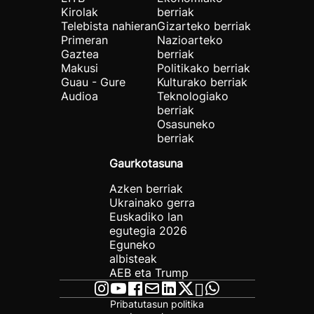
Kirolak
berriak
Telebista nahieran
Gizarteko berriak
Primeran
Nazioarteko
Gaztea
berriak
Makusi
Politikako berriak
Guau - Gure
Kulturako berriak
Audioa
Teknologiako
berriak
Osasuneko
berriak
Gaurkotasuna
Azken berriak
Ukrainako gerra
Euskadiko lan
egutegia 2026
Eguneko
albisteak
AEB eta Trump
Pribatutasun politika