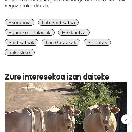
negoziatuko dituzte.
Ekonomia
Lab Sindikatua
Eguneko Titularrak
Hezkuntza
Sindikatuak
Lan Gatazkak
Soldatak
Irakasleak
Zure interesekoa izan daiteke