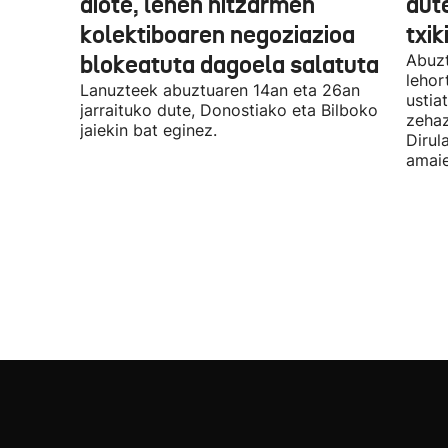
diote, lehen hitzarmen
dute
kolektiboaren negoziazioa
txik
blokeatuta dagoela salatuta
Abuzt
lehor
Lanuzteek abuztuaren 14an eta 26an
ustia
jarraituko dute, Donostiako eta Bilboko
zehaz
jaiekin bat eginez.
Dirul
amaie