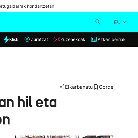
ortugaldarrak hondartzetan
EU
dia
Klisk
Zuretzat
Zuzenekoak
Azken berriak
Klisk
Zuzenekoak
Zuretzat
Elkarbanatu
Gorde
an hil eta
Azken berriak
on