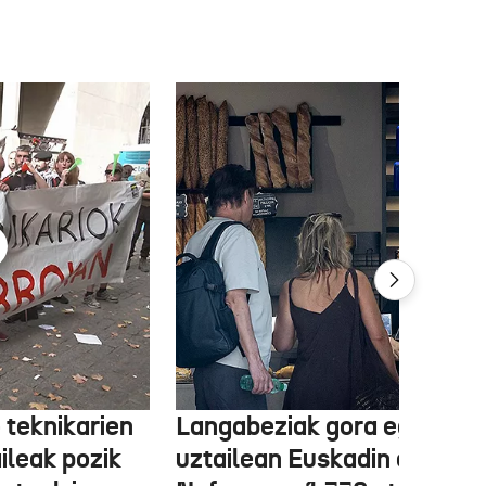
 teknikarien
Langabeziak gora egin du
ileak pozik
uztailean Euskadin eta