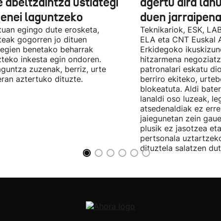
 abeltzaintza ustiategi
agertu dira lan
ienei laguntzeko
duen jarraipena
uan egingo dute erosketa,
Teknikariok, ESK, LA
teak gogorren jo dituen
ELA eta CNT Euskal 
tegien benetako beharrak
Erkidegoko ikuskizun
teko inkesta egin ondoren.
hitzarmena negoziatze
aguntza zuzenak, berriz, urte
patronalari eskatu dio
ran aztertuko dituzte.
berriro ekiteko, urte
blokeatuta. Aldi bate
lanaldi oso luzeak, le
atsedenaldiak ez erre
jaiegunetan zein gau
plusik ez jasotzea eta
pertsonala uztartzek
dituztela salatzen dut