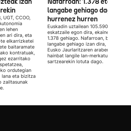
uzteak izan
Nafarroan: 1.378 eta 534
rekin
langabe gehiago dago,
B, UGT, CCOO,
hurrenez hurren
Autonomia
Euskadin uztailean 105.590 enplegu-
en lehen
eskatzaile egon dira, ekainean baino
n ari dira, eta
1.378 gehiago. Nafarroan, berriz, 534
te elkarrizketei
langabe gehiago izan dira, 28.843.
bete baitaramate
Eusko Jaurlaritzaren arabera, datu ho
rako kontratuak,
hainbat langile lan-merkatuan
gez ezarritako
sartzearekin lotuta dago.
spetatzea,
eko ordutegian
 lana eta bizitza
o zailtasunak
e.