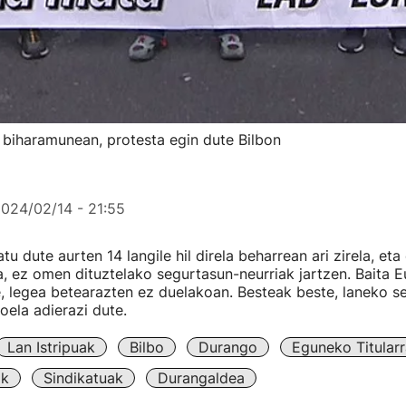
a biharamunean, protesta egin dute Bilbon
024/02/14 - 21:55
tu dute aurten 14 langile hil direla beharrean ari zirela, eta
a, ez omen dituztelako segurtasun-neurriak jartzen. Baita 
re, legea betearazten ez duelakoan. Besteak beste, laneko 
oela adierazi dute.
Lan Istripuak
Bilbo
Durango
Eguneko Titular
ak
Sindikatuak
Durangaldea