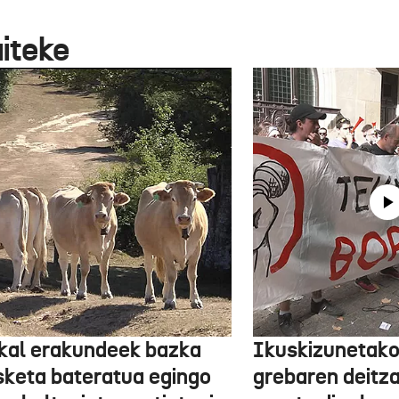
aiteke
kal erakundeek bazka
Ikuskizunetako
sketa bateratua egingo
grebaren deitza