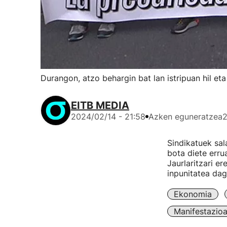
Durangon, atzo behargin bat lan istripuan hil et
EITB MEDIA
2024/02/14 - 21:58
Azken eguneratzea
2
Sindikatuek sala
bota diete erru
Jaurlaritzari e
inpunitatea dag
Ekonomia
Manifestazio