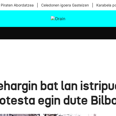
|
|
 Piraten Abordatzea
Celedonen igoera Gasteizen
Karabela p
tura
Ikusmiran
Egural
Osasuna
Teknologia
argin bat lan istripu
otesta egin dute Bilb