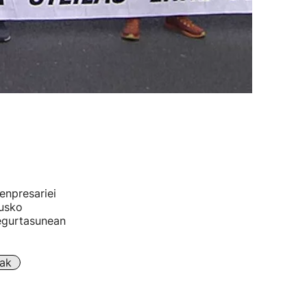
 enpresariei
Eusko
segurtasunean
rak