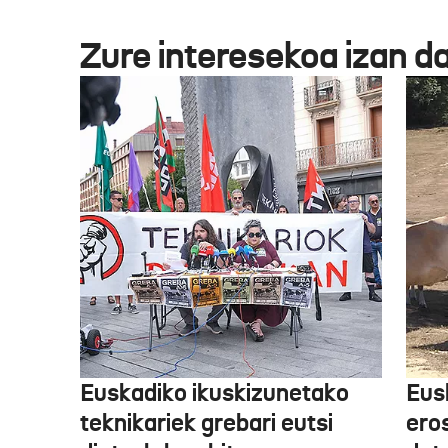
Zure interesekoa izan d
Euskadiko ikuskizunetako
Eus
teknikariek grebari eutsi
ero