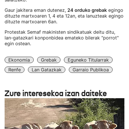
Gaur jakitera eman dutenez,
24 orduko grebak
egingo
dituzte martxoaren 1, 4 eta 12an, eta lanuzteak egingo
dituzte martxoaren 6an.
Protestak Semaf makinisten sindikatuak deitu ditu,
lan-gatazkari konponbidea emateko bilerak "porrot"
egin ostean.
Ekonomia
Grebak
Eguneko Titularrak
Renfe
Lan Gatazkak
Garraio Publikoa
Zure interesekoa izan daiteke