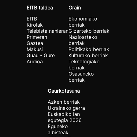
EITB taldea
Orain
EITB
Ekonomiako
Kirolak
berriak
Telebista nahieran
Gizarteko berriak
Primeran
Nazioarteko
Gaztea
berriak
Makusi
Politikako berriak
Guau - Gure
Kulturako berriak
Audioa
Teknologiako
berriak
Osasuneko
berriak
Gaurkotasuna
Azken berriak
Ukrainako gerra
Euskadiko lan
egutegia 2026
Eguneko
albisteak