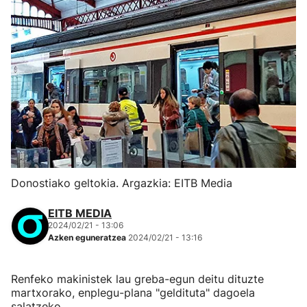
Donostiako geltokia. Argazkia: EITB Media
EITB MEDIA
2024/02/21 - 13:06
Azken eguneratzea
2024/02/21 - 13:16
Renfeko makinistek lau greba-egun deitu dituzte
martxorako, enplegu-plana "geldituta" dagoela
salatzeko.