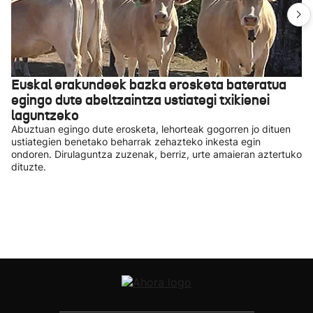
Euskal erakundeek bazka erosketa bateratua
egingo dute abeltzaintza ustiategi txikienei
laguntzeko
Abuztuan egingo dute erosketa, lehorteak gogorren jo dituen
ustiategien benetako beharrak zehazteko inkesta egin
ondoren. Dirulaguntza zuzenak, berriz, urte amaieran aztertuko
dituzte.