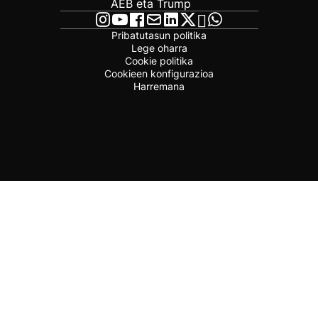
AEB eta Trump
Pribatutasun politika
Lege oharra
Cookie politika
Cookieen konfigurazioa
Harremana