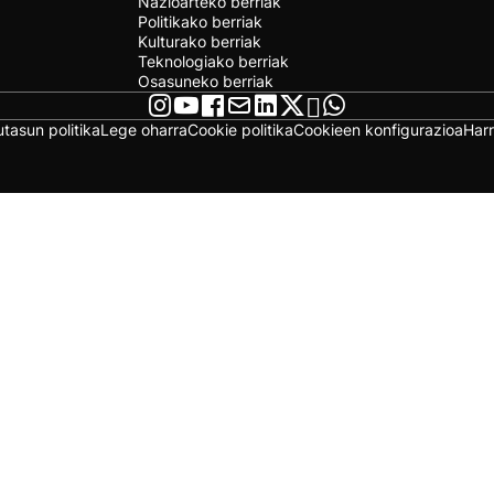
Nazioarteko berriak
Politikako berriak
Kulturako berriak
Teknologiako berriak
Osasuneko berriak
utasun politika
Lege oharra
Cookie politika
Cookieen konfigurazioa
Har