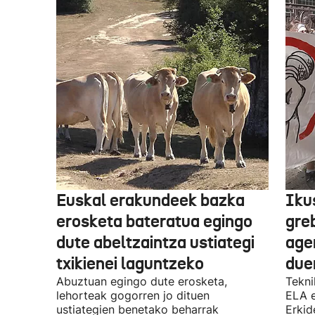
Euskal erakundeek bazka
Iku
erosketa bateratua egingo
gre
dute abeltzaintza ustiategi
ager
txikienei laguntzeko
due
Abuztuan egingo dute erosketa,
Tekni
lehorteak gogorren jo dituen
ELA 
ustiategien benetako beharrak
Erkid