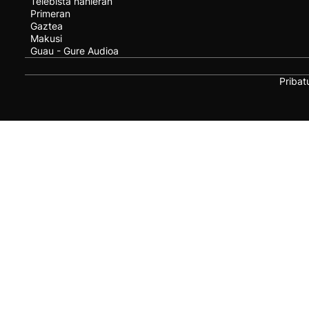
Telebista nahieran
Primeran
Gaztea
Makusi
Guau - Gure Audioa
Pribat