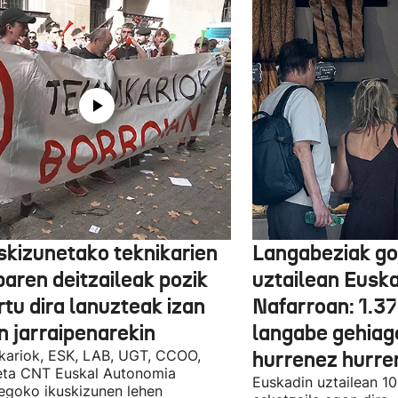
skizunetako teknikarien
Langabeziak go
baren deitzaileak pozik
uztailean Euska
tu dira lanuzteak izan
Nafarroan: 1.3
n jarraipenarekin
langabe gehiag
kariok, ESK, LAB, UGT, CCOO,
hurrenez hurre
eta CNT Euskal Autonomia
Euskadin uztailean 1
egoko ikuskizunen lehen