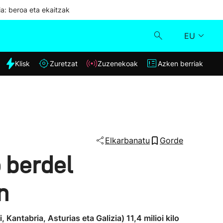
ia: beroa eta ekaitzak
EU
dia
Klisk
Zuretzat
Zuzenekoak
Azken berriak
Klisk
Zuzenekoak
Zuretzat
Elkarbanatu
Gorde
o berdel
Azken berriak
n
antabria, Asturias eta Galizia) 11,4 milioi kilo