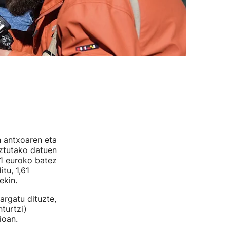
n antxoaren eta
eztutako datuen
51 euroko batez
tu, 1,61
ekin.
argatu dituzte,
turtzi)
ioan.