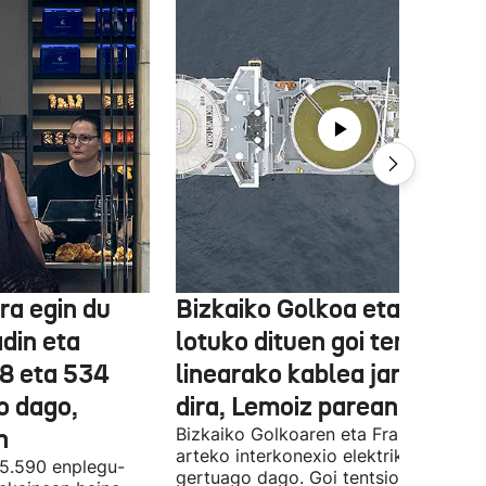
ra egin du
Bizkaiko Golkoa eta Frantz
din eta
lotuko dituen goi tentsioko
78 eta 534
linearako kablea jartzen ha
o dago,
dira, Lemoiz parean
n
Bizkaiko Golkoaren eta Frantziaren
arteko interkonexio elektrikoa
05.590 enplegu-
gertuago dago. Goi tentsioko linea