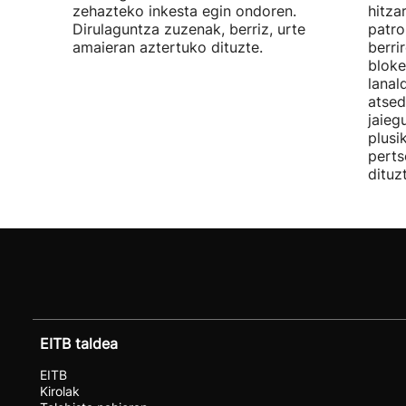
zehazteko inkesta egin ondoren.
hitza
Dirulaguntza zuzenak, berriz, urte
patro
amaieran aztertuko dituzte.
berri
bloke
lanal
atsed
jaieg
plusi
perts
dituz
EITB taldea
EITB
Kirolak