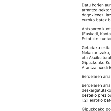
Datu horien aur
arrantza-sektor
dagokienez. Iaz 
euroko batez b
Antxoaren kuota
(Euskadi, Kantab
Estatuko kuota
Getariako ekital
Nekazaritzako, 
eta Akuikultura
Gipuzkoako Kof
Arantzamendi Bi
Berdelaren arr
Berdelaren arra
deskargatutako 
besteko prezioa
1,21 euroko bat
Gipuzkoako port