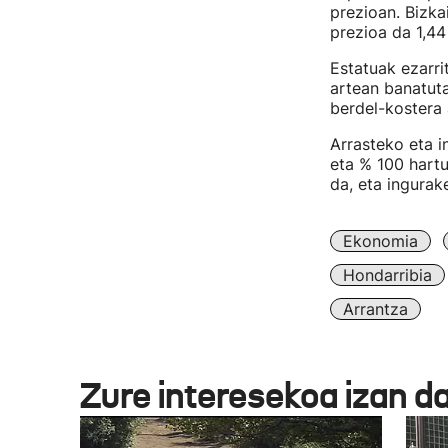
prezioan. Bizka
prezioa da 1,44
Estatuak ezarri
artean banatuta
berdel-kostera
Arrasteko eta 
eta % 100 hartu
da, eta ingurake
Ekonomia
Hondarribia
Arrantza
Zure interesekoa izan d