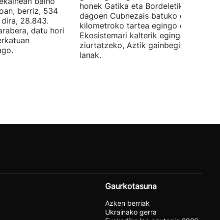
 ekainean baino
honek Gatika eta Bordeletik gertu
oan, berriz, 534
dagoen Cubnezais batuko ditu eta 2
dira, 28.843.
kilometroko tartea egingo du ur azpi
arabera, datu hori
Ekosistemari kalterik egingo ez zaiol
erkatuan
ziurtatzeko, Aztik gainbegiratuko dit
ago.
lanak.
Gaurkotasuna
Azken berriak
Ukrainako gerra