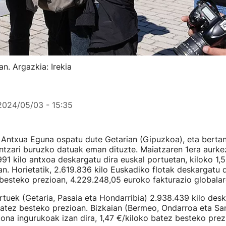
n. Argazkia: Irekia
2024/05/03 - 15:35
 Antxua Eguna ospatu dute Getarian (Gipuzkoa), eta berta
ntzari buruzko datuak eman dituzte. Maiatzaren 1era aurk
991 kilo antxoa deskargatu dira euskal portuetan, kiloko 1,
n. Horietatik, 2.619.836 kilo Euskadiko flotak deskargatu di
besteko prezioan, 4.229.248,05 euroko fakturazio globalar
uek (Getaria, Pasaia eta Hondarribia) 2.938.439 kilo desk
batez besteko prezioan. Bizkaian (Bermeo, Ondarroa eta San
ona ingurukoak izan dira, 1,47 €/kiloko batez besteko prez