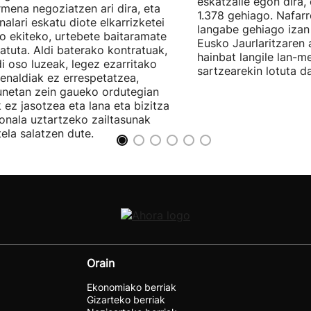
eskatzaile egon dira,
rmena negoziatzen ari dira, eta
1.378 gehiago. Nafarr
nalari eskatu diote elkarrizketei
langabe gehiago izan 
ro ekiteko, urtebete baitaramate
Eusko Jaurlaritzaren 
atuta. Aldi baterako kontratuak,
hainbat langile lan-m
di oso luzeak, legez ezarritako
sartzearekin lotuta d
enaldiak ez errespetatzea,
unetan zein gaueko ordutegian
k ez jasotzea eta lana eta bizitza
onala uztartzeko zailtasunak
tela salatzen dute.
Orain
Ekonomiako berriak
Gizarteko berriak