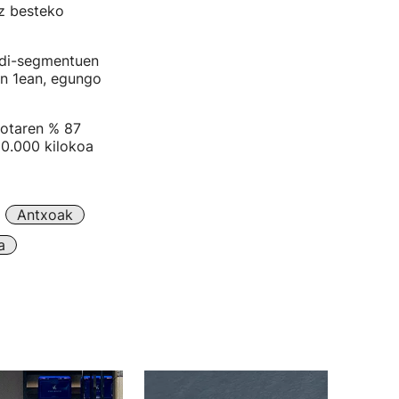
ez besteko
zidi-segmentuen
en 1ean, egungo
uotaren % 87
80.000 kilokoa
Antxoak
a