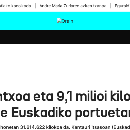
|
|
tiako kanoikada
Andre Maria Zuriaren azken txanpa
Egurald
tura
Ikusmiran
Egural
Osasuna
Teknologia
ntxoa eta 9,1 milioi kil
te Euskadiko portueta
honetan 31.614.622 kilokoa da. Kantauri itsasoan (Euskadi, K