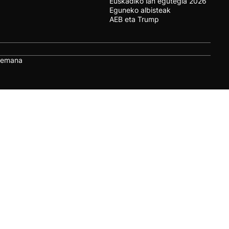
Euskadiko lan egutegia 2026
Eguneko albisteak
AEB eta Trump
remana