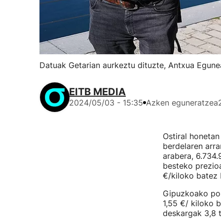
Datuak Getarian aurkeztu dituzte, Antxua Egunea
EITB MEDIA
2024/05/03 - 15:35
Azken eguneratzea
Ostiral honetan
berdelaren arra
arabera, 6.734.
besteko prezioa
€/kiloko batez 
Gipuzkoako port
1,55 €/ kiloko 
deskargak 3,8 t