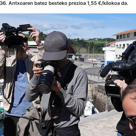
 36. Antxoaren batez besteko prezioa 1,55 €/kilokoa da.