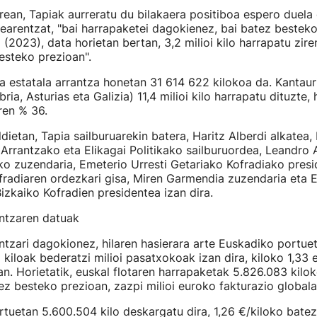
rean, Tapiak aurreratu du bilakaera positiboa espero duela
earentzat, "bai harrapaketei dagokienez, bai batez besteko
(2023), data horietan bertan, 3,2 milioi kilo harrapatu ziren
esteko prezioan".
 estatala arrantza honetan 31 614 622 kilokoa da. Kantaur
ria, Asturias eta Galizia) 11,4 milioi kilo harrapatu dituzte, 
ren % 36.
dietan, Tapia sailburuarekin batera, Haritz Alberdi alkatea,
Arrantzako eta Elikagai Politikako sailburuordea, Leandro
ko zuzendaria, Emeterio Urresti Getariako Kofradiako presi
radiaren ordezkari gisa, Miren Garmendia zuzendaria eta 
zkaiko Kofradien presidentea izan dira.
antzaren datuak
ntzari dagokionez, hilaren hasierara arte Euskadiko portue
kiloak bederatzi milioi pasatxokoak izan dira, kiloko 1,33
n. Horietatik, euskal flotaren harrapaketak 5.826.083 kilok
ez besteko prezioan, zazpi milioi euroko fakturazio globala
uetan 5.600.504 kilo deskargatu dira, 1,26 €/kiloko bate