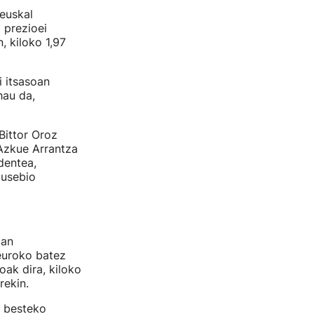
 euskal
 prezioei
, kiloko 1,97
i itsasoan
hau da,
 Bittor Oroz
 Azkue Arrantza
dentea,
Eusebio
tan
 euroko batez
oak dira, kiloko
rekin.
z besteko