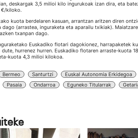
ian, deskargak 3,5 milioi kilo ingurukoak izan dira, eta bat
 €/kiloko.
tako kuota berdelaren kasuan, arrantzan aritzen diren ont
 dago (arrastea, inguraketa eta aparailu txikiak). Maiatzar
 azken txanpan dago.
inguraketako Euskadiko flotari dagokionez, harrapaketek k
 dute, hurrenez hurren. Euskadiko flotaren arraste-kuota 1
ta-kuota 4,3 milioi kilokoa.
Bermeo
Santurtzi
Euskal Autonomia Erkidegoa
Pasaia
Ondarroa
Eguneko Titularrak
Getari
aiteke