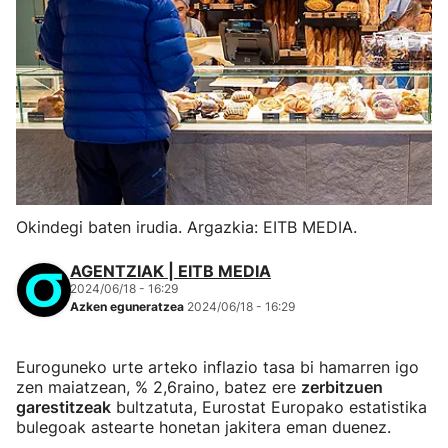
Okindegi baten irudia. Argazkia: EITB MEDIA.
AGENTZIAK | EITB MEDIA
2024/06/18 - 16:29
Azken eguneratzea
2024/06/18 - 16:29
Euroguneko urte arteko inflazio tasa bi hamarren igo
zen maiatzean, % 2,6raino, batez ere
zerbitzuen
garestitzeak
bultzatuta, Eurostat Europako estatistika
bulegoak astearte honetan jakitera eman duenez.