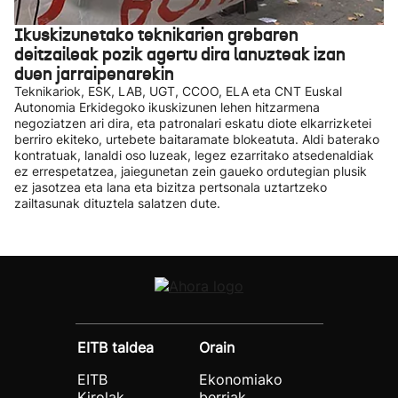
Ikuskizunetako teknikarien grebaren
deitzaileak pozik agertu dira lanuzteak izan
duen jarraipenarekin
Teknikariok, ESK, LAB, UGT, CCOO, ELA eta CNT Euskal
Autonomia Erkidegoko ikuskizunen lehen hitzarmena
negoziatzen ari dira, eta patronalari eskatu diote elkarrizketei
berriro ekiteko, urtebete baitaramate blokeatuta. Aldi baterako
kontratuak, lanaldi oso luzeak, legez ezarritako atsedenaldiak
ez errespetatzea, jaiegunetan zein gaueko ordutegian plusik
ez jasotzea eta lana eta bizitza pertsonala uztartzeko
zailtasunak dituztela salatzen dute.
EITB taldea
Orain
EITB
Ekonomiako
Kirolak
berriak