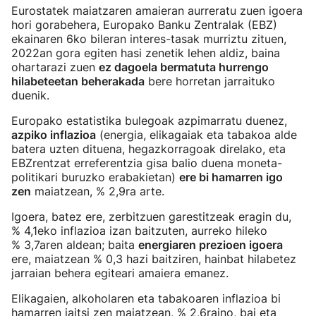
Eurostatek maiatzaren amaieran aurreratu zuen igoera
hori gorabehera, Europako Banku Zentralak (EBZ)
ekainaren 6ko bileran interes-tasak murriztu zituen,
2022an gora egiten hasi zenetik lehen aldiz, baina
ohartarazi zuen
ez dagoela bermatuta hurrengo
hilabeteetan beherakada
bere horretan jarraituko
duenik.
Europako estatistika bulegoak azpimarratu duenez,
azpiko inflazioa
(energia, elikagaiak eta tabakoa alde
batera uzten dituena, hegazkorragoak direlako, eta
EBZrentzat erreferentzia gisa balio duena moneta-
politikari buruzko erabakietan)
ere bi hamarren igo
zen
maiatzean, % 2,9ra arte.
Igoera, batez ere, zerbitzuen garestitzeak eragin du,
% 4,1eko inflazioa izan baitzuten, aurreko hileko
% 3,7aren aldean; baita
energiaren prezioen igoera
ere, maiatzean % 0,3 hazi baitziren, hainbat hilabetez
jarraian behera egiteari amaiera emanez.
Elikagaien, alkoholaren eta tabakoaren inflazioa bi
hamarren jaitsi zen maiatzean, % 2,6raino, bai eta