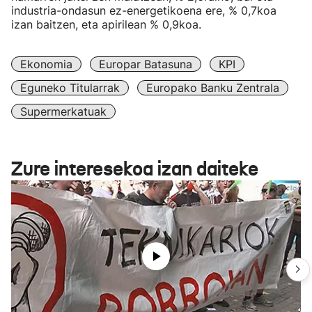
industria-ondasun ez-energetikoena ere, % 0,7koa
izan baitzen, eta apirilean % 0,9koa.
Ekonomia
Europar Batasuna
KPI
Eguneko Titularrak
Europako Banku Zentrala
Supermerkatuak
Zure interesekoa izan daiteke