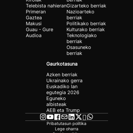
Telebista nahieran
Gizarteko berriak
Primeran
Nazioarteko
Gaztea
berriak
Makusi
Politikako berriak
Guau - Gure
Kulturako berriak
Audioa
Teknologiako
berriak
Osasuneko
berriak
Gaurkotasuna
Azken berriak
Ukrainako gerra
Euskadiko lan
egutegia 2026
Eguneko
albisteak
AEB eta Trump
Pribatutasun politika
Lege oharra