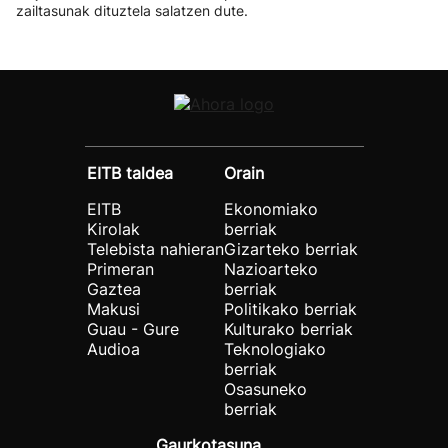
zailtasunak dituztela salatzen dute.
EITB taldea
Orain
EITB
Ekonomiako
Kirolak
berriak
Telebista nahieran
Gizarteko berriak
Primeran
Nazioarteko
Gaztea
berriak
Makusi
Politikako berriak
Guau - Gure
Kulturako berriak
Audioa
Teknologiako
berriak
Osasuneko
berriak
Gaurkotasuna