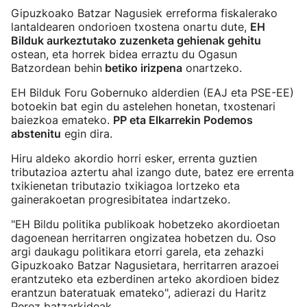
Gipuzkoako Batzar Nagusiek erreforma fiskalerako
lantaldearen ondorioen txostena onartu dute,
EH
Bilduk aurkeztutako zuzenketa gehienak gehitu
ostean, eta horrek bidea erraztu du Ogasun
Batzordean behin
betiko irizpena
onartzeko.
EH Bilduk Foru Gobernuko alderdien (EAJ eta PSE-EE)
botoekin bat egin du astelehen honetan, txostenari
baiezkoa emateko.
PP eta Elkarrekin Podemos
abstenitu
egin dira.
Hiru aldeko akordio horri esker, errenta guztien
tributazioa aztertu ahal izango dute, batez ere errenta
txikienetan tributazio txikiagoa lortzeko eta
gainerakoetan progresibitatea indartzeko.
"EH Bildu politika publikoak hobetzeko akordioetan
dagoenean herritarren ongizatea hobetzen du. Oso
argi daukagu politikara etorri garela, eta zehazki
Gipuzkoako Batzar Nagusietara, herritarren arazoei
erantzuteko eta ezberdinen arteko akordioen bidez
erantzun bateratuak emateko", adierazi du Haritz
Perez batzarkideak.