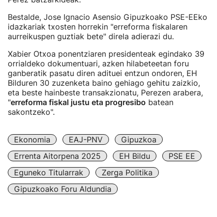
Bestalde, Jose Ignacio Asensio Gipuzkoako PSE-EEko
idazkariak txosten horrekin "erreforma fiskalaren
aurreikuspen guztiak bete" direla adierazi du.
Xabier Otxoa ponentziaren presidenteak egindako 39
orrialdeko dokumentuari, azken hilabeteetan foru
ganberatik pasatu diren adituei entzun ondoren, EH
Bilduren 30 zuzenketa baino gehiago gehitu zaizkio,
eta beste hainbeste transakzionatu, Perezen arabera,
"
erreforma fiskal justu eta progresibo
batean
sakontzeko".
Ekonomia
EAJ-PNV
Gipuzkoa
Errenta Aitorpena 2025
EH Bildu
PSE EE
Eguneko Titularrak
Zerga Politika
Gipuzkoako Foru Aldundia