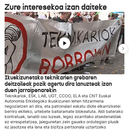
Zure interesekoa izan daiteke
Ikuskizunetako teknikarien grebaren
deitzaileak pozik agertu dira lanuzteak izan
duen jarraipenarekin
Teknikariok, ESK, LAB, UGT, CCOO, ELA eta CNT Euskal
Autonomia Erkidegoko ikuskizunen lehen hitzarmena
negoziatzen ari dira, eta patronalari eskatu diote elkarrizketei
berriro ekiteko, urtebete baitaramate blokeatuta. Aldi baterako
kontratuak, lanaldi oso luzeak, legez ezarritako atsedenaldiak
ez errespetatzea, jaiegunetan zein gaueko ordutegian plusik
ez jasotzea eta lana eta bizitza pertsonala uztartzeko