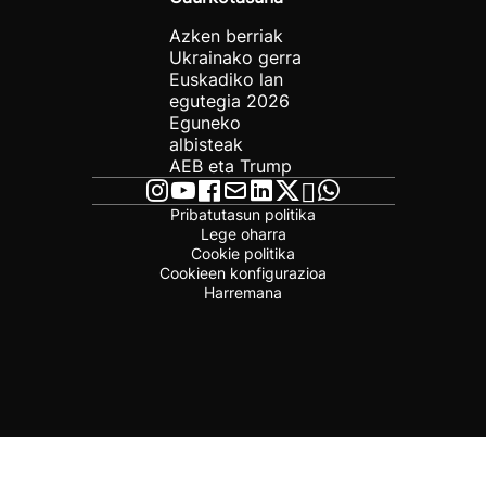
Azken berriak
Ukrainako gerra
Euskadiko lan
egutegia 2026
Eguneko
albisteak
AEB eta Trump
Pribatutasun politika
Lege oharra
Cookie politika
Cookieen konfigurazioa
Harremana