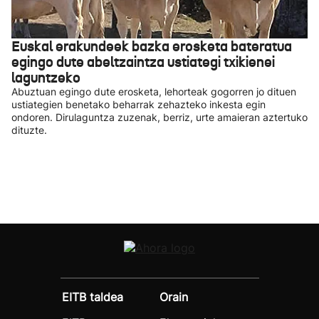
Euskal erakundeek bazka erosketa bateratua
egingo dute abeltzaintza ustiategi txikienei
laguntzeko
Abuztuan egingo dute erosketa, lehorteak gogorren jo dituen
ustiategien benetako beharrak zehazteko inkesta egin
ondoren. Dirulaguntza zuzenak, berriz, urte amaieran aztertuko
dituzte.
EITB taldea
Orain