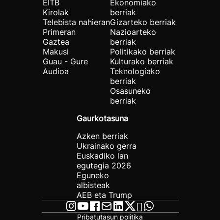
EITB
Ekonomiako
Kirolak
berriak
Telebista nahieran
Gizarteko berriak
Primeran
Nazioarteko
Gaztea
berriak
Makusi
Politikako berriak
Guau - Gure
Kulturako berriak
Audioa
Teknologiako
berriak
Osasuneko
berriak
Gaurkotasuna
Azken berriak
Ukrainako gerra
Euskadiko lan
egutegia 2026
Eguneko
albisteak
AEB eta Trump
Pribatutasun politika