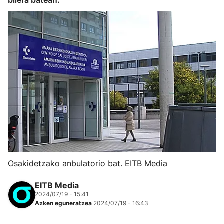
bilera batean.
Osakidetzako anbulatorio bat. EITB Media
EITB Media
2024/07/19 - 15:41
Azken eguneratzea
2024/07/19 - 16:43