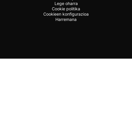
Lege oharra
Cookie politika
Cookieen konfigurazioa
Harremana