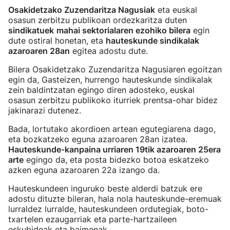
Osakidetzako Zuzendaritza Nagusiak
eta euskal
osasun zerbitzu publikoan ordezkaritza duten
sindikatuek
mahai sektorialaren ezohiko bilera
egin
dute ostiral honetan, eta
hauteskunde sindikalak
azaroaren 28an
egitea adostu dute.
Bilera Osakidetzako Zuzendaritza Nagusiaren egoitzan
egin da, Gasteizen, hurrengo hauteskunde sindikalak
zein baldintzatan egingo diren adosteko, euskal
osasun zerbitzu publikoko iturriek prentsa-ohar bidez
jakinarazi dutenez.
Bada, lortutako akordioen artean egutegiarena dago,
eta bozkatzeko eguna azaroaren 28an izatea.
Hauteskunde-kanpaina urriaren 19tik azaroaren 25era
arte
egingo da, eta posta bidezko botoa eskatzeko
azken eguna azaroaren 22a izango da.
Hauteskundeen inguruko beste alderdi batzuk ere
adostu dituzte bileran, hala nola hauteskunde-eremuak
lurraldez lurralde, hauteskundeen ordutegiak, boto-
txartelen ezaugarriak eta parte-hartzaileen
eskubideak eta baimenak.