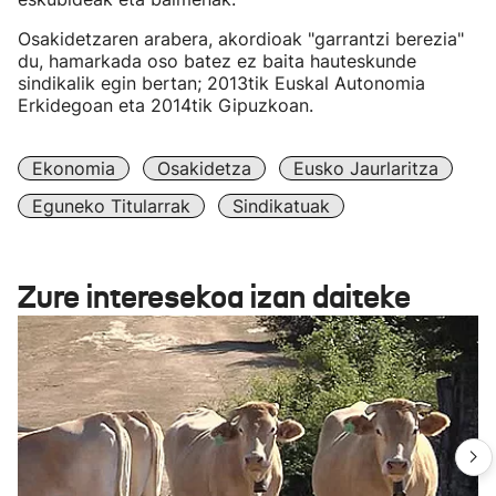
Osakidetzaren arabera, akordioak "garrantzi berezia"
du, hamarkada oso batez ez baita hauteskunde
sindikalik egin bertan; 2013tik Euskal Autonomia
Erkidegoan eta 2014tik Gipuzkoan.
Ekonomia
Osakidetza
Eusko Jaurlaritza
Eguneko Titularrak
Sindikatuak
Zure interesekoa izan daiteke