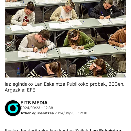
Iaz egindako Lan Eskaintza Publikoko probak, BECen.
Argazkia: EFE
EITB MEDIA
2024/09/23 - 12:38
Azken eguneratzea
2024/09/23 - 12:38
Eusko Jaurlaritzako Hezkuntza Sailak
Lan Eskaintza