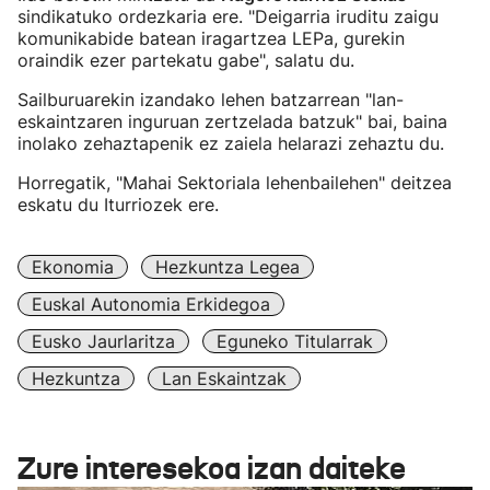
sindikatuko ordezkaria ere. "Deigarria iruditu zaigu
komunikabide batean iragartzea LEPa, gurekin
oraindik ezer partekatu gabe", salatu du.
Sailburuarekin izandako lehen batzarrean "lan-
eskaintzaren inguruan zertzelada batzuk" bai, baina
inolako zehaztapenik ez zaiela helarazi zehaztu du.
Horregatik, "Mahai Sektoriala lehenbailehen" deitzea
eskatu du Iturriozek ere.
Ekonomia
Hezkuntza Legea
Euskal Autonomia Erkidegoa
Eusko Jaurlaritza
Eguneko Titularrak
Hezkuntza
Lan Eskaintzak
Zure interesekoa izan daiteke