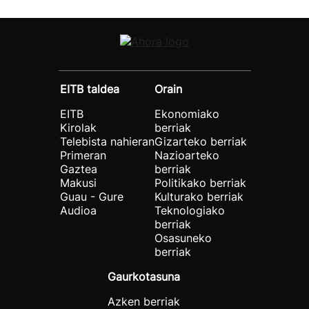
EITB taldea
Orain
EITB
Ekonomiako
Kirolak
berriak
Telebista nahieran
Gizarteko berriak
Primeran
Nazioarteko
Gaztea
berriak
Makusi
Politikako berriak
Guau - Gure
Kulturako berriak
Audioa
Teknologiako
berriak
Osasuneko
berriak
Gaurkotasuna
Azken berriak