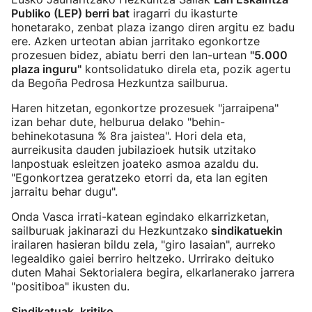
Publiko (LEP) berri bat
iragarri du ikasturte
honetarako, zenbat plaza izango diren argitu ez badu
ere. Azken urteotan abian jarritako egonkortze
prozesuen bidez, abiatu berri den lan-urtean
"5.000
plaza inguru"
kontsolidatuko direla eta, pozik agertu
da Begoña Pedrosa Hezkuntza sailburua.
Haren hitzetan, egonkortze prozesuek "jarraipena"
izan behar dute, helburua delako "behin-
behinekotasuna % 8ra jaistea". Hori dela eta,
aurreikusita dauden jubilazioek hutsik utzitako
lanpostuak esleitzen joateko asmoa azaldu du.
"Egonkortzea geratzeko etorri da, eta lan egiten
jarraitu behar dugu".
Onda Vasca irrati-katean egindako elkarrizketan,
sailburuak jakinarazi du Hezkuntzako
sindikatuekin
irailaren hasieran bildu zela, "giro lasaian", aurreko
legealdiko gaiei berriro heltzeko. Urrirako deituko
duten Mahai Sektorialera begira, elkarlanerako jarrera
"positiboa" ikusten du.
Sindikatuak, kritiko