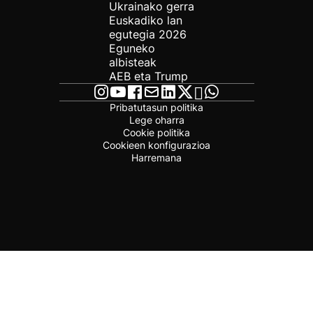
Ukrainako gerra
Euskadiko lan
egutegia 2026
Eguneko
albisteak
AEB eta Trump
Pribatutasun politika
Lege oharra
Cookie politika
Cookieen konfigurazioa
Harremana