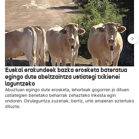
Euskal erakundeek bazka erosketa bateratua
egingo dute abeltzaintza ustiategi txikienei
laguntzeko
Abuztuan egingo dute erosketa, lehorteak gogorren jo dituen
ustiategien benetako beharrak zehazteko inkesta egin
ondoren. Dirulaguntza zuzenak, berriz, urte amaieran aztertuko
dituzte.