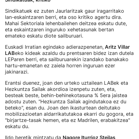
Sindikatuek ez zuten Jaurlaritzak gaur iragarritako
lan-eskaintzaren berri, eta oso kritiko agertu dira.
Mahai Sektoriala lehenbailehen deitzea eskatu dute,
eta eskaintzaren inguruko xehetasunak bertan
emateko eskatu diote sailburuari.
Euskadi Irratian egindako adierazpenetan,
Aritz Villar
LAB
eko kideak azaldu du prentsaren bidez izan dutela
LEParen berri, eta sailburuarekin izandako banakako
hartu-emanetan ez zaiela horren inguruan ezer
jakinarazi.
Erantsi duenez, joan den urteko uztailean LABek eta
Hezkuntza Sailak akordioa izenpetu zuten, eta,
besteak beste, behin-behinekotasuna % 5era jaistea
adostu zuten. "Hezkuntza Sailak agindutakoa ez du
beteko", esan du. Joan den ikasturtean deitutako
mobilizazioetan aldarrikatutakoa ekarri du gogora, eta
"birjartze-tasak hemen, eta ez Madrilen, erabakitzea"
eskatu du.
Ildo beretik mintzatu da
Nagore Iturrioz Steilas