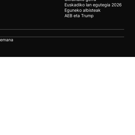
Euskadiko lan egutegia 2026
Eguneko albisteak
AEB eta Trump
remana