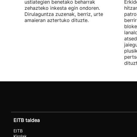
ustiategien benetako beharrak
Erkid
zehazteko inkesta egin ondoren.
hitza
Dirulaguntza zuzenak, berriz, urte
patro
amaieran aztertuko dituzte.
berri
bloke
lanal
atsed
jaieg
plusi
perts
dituz
EITB taldea
EITB
Kirolak