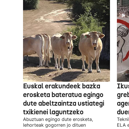
Euskal erakundeek bazka
Iku
erosketa bateratua egingo
gre
dute abeltzaintza ustiategi
ager
txikienei laguntzeko
due
Abuztuan egingo dute erosketa,
Tekni
lehorteak gogorren jo dituen
ELA 