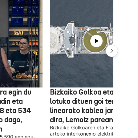
ra egin du
Bizkaiko Golkoa eta Frantz
din eta
lotuko dituen goi tentsioko
78 eta 534
linearako kablea jartzen ha
o dago,
dira, Lemoiz parean
n
Bizkaiko Golkoaren eta Frantziaren
arteko interkonexio elektrikoa
05.590 enplegu-