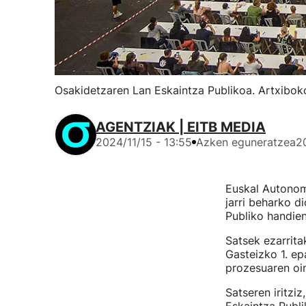
Osakidetzaren Lan Eskaintza Publikoa. Artxibok
AGENTZIAK | EITB MEDIA
2024/11/15 - 13:55
Azken eguneratzea
2
Euskal Autonomi
jarri beharko d
Publiko handien
Satsek ezarrita
Gasteizko 1. ep
prozesuaren oin
Satseren iritzi