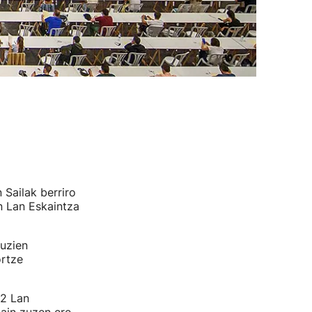
Sailak berriro
n Lan Eskaintza
Auzien
ortze
22 Lan