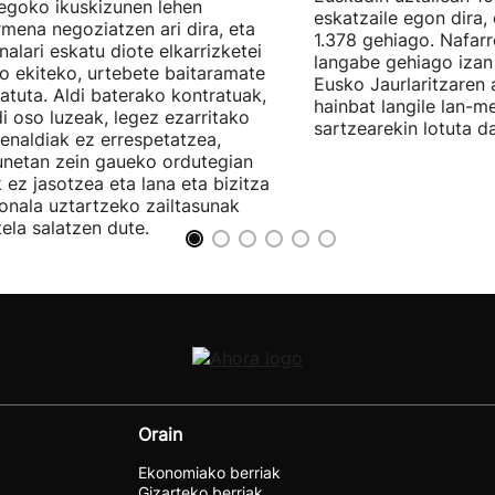
egoko ikuskizunen lehen
eskatzaile egon dira,
rmena negoziatzen ari dira, eta
1.378 gehiago. Nafarr
nalari eskatu diote elkarrizketei
langabe gehiago izan 
ro ekiteko, urtebete baitaramate
Eusko Jaurlaritzaren 
atuta. Aldi baterako kontratuak,
hainbat langile lan-m
di oso luzeak, legez ezarritako
sartzearekin lotuta d
enaldiak ez errespetatzea,
unetan zein gaueko ordutegian
k ez jasotzea eta lana eta bizitza
onala uztartzeko zailtasunak
tela salatzen dute.
Orain
Ekonomiako berriak
Gizarteko berriak