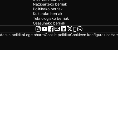
Nazioarteko berriak
Politikako berriak
Kulturako berriak
Teknologiako berriak
Osasuneko berriak
utasun politika
Lege oharra
Cookie politika
Cookieen konfigurazioa
Har