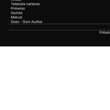
Telebista nahieran
Primeran
Gaztea
Makusi
Guau - Gure Audioa
Pribat