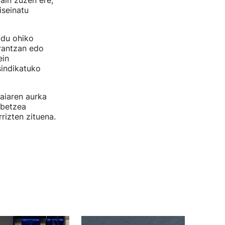
ain zuzen ere,
iseinatu
 du ohiko
rantzan edo
ein
sindikatuko
aiaren aurka
abetzea
rizten zituena.