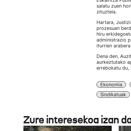
Eskaintza Publ
salatu zuen hor
zituztela.
Hartara, Justiz
prozesuan berd
hiru erkidegoe
administrazio 
iturrien arabera
Dena den, Auzit
aurkeztutako ap
errebokatu du, 
Ekonomia
Sindikatuak
Zure interesekoa izan d