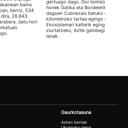
gertuago dago. Goi tentsioko linea
 ekainean baino
honek Gatika eta Bordeletik gertu
oan, berriz, 534
dagoen Cubnezais batuko ditu eta 2
dira, 28.843.
kilometroko tartea egingo du ur azpi
arabera, datu hori
Ekosistemari kalterik egingo ez zaiol
erkatuan
ziurtatzeko, Aztik gainbegiratuko dit
ago.
lanak.
Gaurkotasuna
Azken berriak
Ukrainako gerra