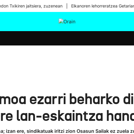
|
don Txikiren jaitsiera, zuzenean
Elkanoren lehorreratzea Getaria
tura
Ikusmiran
Egural
Osasuna
Teknologia
oa ezarri beharko dio
re lan-eskaintza han
a; izan ere, sindikatuak iritzi zion Osasun Sailak ez zuela