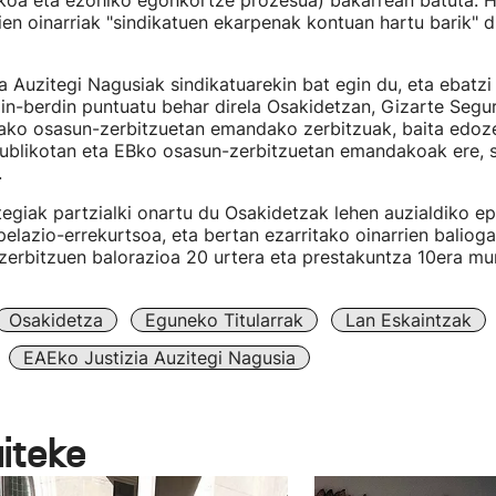
ikoa eta ezohiko egonkortze prozesua) bakarrean batuta. H
ien oinarriak "sindikatuen ekarpenak kontuan hartu barik" d
ia Auzitegi Nagusiak sindikatuarekin bat egin du, eta ebatzi
in-berdin puntuatu behar direla Osakidetzan, Gizarte Segu
tako osasun-zerbitzuetan emandako zerbitzuak, baita edoz
publikotan eta EBko osasun-zerbitzuetan emandakoak ere, 
.
egiak partzialki onartu du Osakidetzak lehen auzialdiko ep
elazio-errekurtsoa, eta bertan ezarritako oinarrien baliog
zerbitzuen balorazioa 20 urtera eta prestakuntza 10era mur
Osakidetza
Eguneko Titularrak
Lan Eskaintzak
EAEko Justizia Auzitegi Nagusia
aiteke