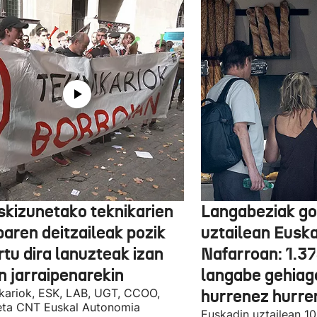
skizunetako teknikarien
Langabeziak go
baren deitzaileak pozik
uztailean Euska
tu dira lanuzteak izan
Nafarroan: 1.3
n jarraipenarekin
langabe gehiag
kariok, ESK, LAB, UGT, CCOO,
hurrenez hurre
eta CNT Euskal Autonomia
Euskadin uztailean 1