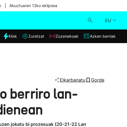
|
n
Abuztuaren 12ko eklipsea
EU
dia
Klisk
Zuretzat
Zuzenekoak
Azken berriak
Klisk
Zuzenekoak
Zuretzat
Elkarbanatu
Gorde
 berriro lan-
Azken berriak
dienean
 zuzen jokatu bi prozesuak (20-21-22 Lan