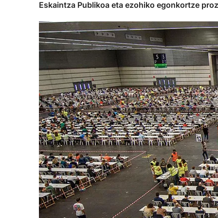
Eskaintza Publikoa eta ezohiko egonkortze proz