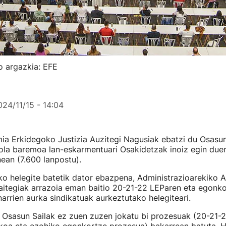
o argazkia: EFE
024/11/15 - 14:04
a Erkidegoko Justizia Auzitegi Nagusiak ebatzi du Osasun 
iola baremoa lan-eskarmentuari Osakidetzak inoiz egin due
ean (7.600 lanpostu).
ko helegite batetik dator ebazpena, Administrazioarekiko 
aitegiak arrazoia eman baitio 20-21-22 LEParen eta egonk
arrien aurka sindikatuak aurkeztutako helegiteari.
z, Osasun Sailak ez zuen zuzen jokatu bi prozesuak (20-21-