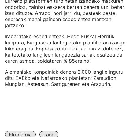
Lurreko plataformen turbinetan izandako matxuren
ondorioz, hainbat eskaera bertan behera utzi behar
izan dituzte. Arrazoi hori jarri du, besteak beste,
enpresak mahai gainean espedientea martxan
jartzeko.
Iragarritako espedienteak, Hego Euskal Herritik
kanpora, Burgoseko lantegietako plantilletan izango
luke eragina. Enpresako iturriek jakinarazi dutenez,
kaltetutako langileen langabezia sariak osatzea da
euren asmoa, soldataren % 85eraino.
Alemaniako konpainiak denera 3.000 langile inguru
ditu EAEko eta Nafarroako plantetan: Zamudion,
Mungian, Asteasun, Sarrigurenen eta Arazurin.
Ekonomia
Lana