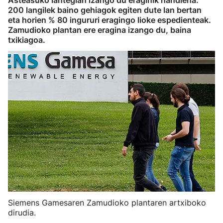
Asteasuko lantegian izango du eraginik handiena:
200 langilek baino gehiagok egiten dute lan bertan
eta horien % 80 ingururi eragingo lioke espedienteak.
Zamudioko plantan ere eragina izango du, baina
txikiagoa.
Siemens Gamesaren Zamudioko plantaren artxiboko
dirudia.