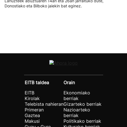
Lanuzteek abuztuaren 14an eta 26an jarraituko dute,
Donostiako eta Bilboko jaiekin bat eginez.
EITB taldea
Orain
EITB
Ekonomiako
Kirolak
berriak
Telebista nahieran
Gizarteko berriak
Primeran
Nazioarteko
Gaztea
berriak
Makusi
Politikako berriak
Guau - Gure
Kulturako berriak