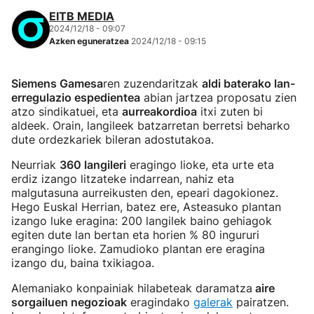
EITB MEDIA
2024/12/18 - 09:07
Azken eguneratzea
2024/12/18 - 09:15
Siemens Gamesa
ren zuzendaritzak
aldi baterako lan-
erregulazio espedientea
abian jartzea proposatu zien
atzo sindikatuei, eta
aurreakordioa
itxi zuten bi
aldeek. Orain, langileek batzarretan berretsi beharko
dute ordezkariek bileran adostutakoa.
Neurriak
360 langileri
eragingo lioke, eta urte eta
erdiz izango litzateke indarrean, nahiz eta
malgutasuna aurreikusten den, epeari dagokionez.
Hego Euskal Herrian, batez ere, Asteasuko plantan
izango luke eragina: 200 langilek baino gehiagok
egiten dute lan bertan eta horien % 80 ingururi
erangingo lioke. Zamudioko plantan ere eragina
izango du, baina txikiagoa.
Alemaniako konpainiak hilabeteak daramatza
aire
sorgailuen negozioak
eragindako
galerak
pairatzen.