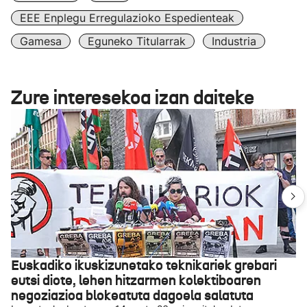
EEE Enplegu Erregulazioko Espedienteak
Gamesa
Eguneko Titularrak
Industria
Zure interesekoa izan daiteke
Euskadiko ikuskizunetako teknikariek grebari
eutsi diote, lehen hitzarmen kolektiboaren
negoziazioa blokeatuta dagoela salatuta