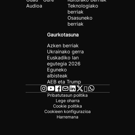
Audioa
Teknologiako
berriak
Osasuneko
berriak
Gaurkotasuna
Azken berriak
Ukrainako gerra
Euskadiko lan
egutegia 2026
Eguneko
albisteak
AEB eta Trump
Pribatutasun politika
Lege oharra
Cookie politika
Cookieen konfigurazioa
Harremana