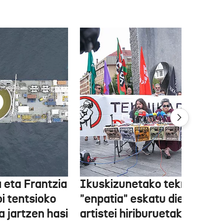
 eta Frantzia
Ikuskizunetako teknikariek
oi tentsioko
"enpatia" eskatu diete
a jartzen hasi
artistei hiriburuetako jaiet