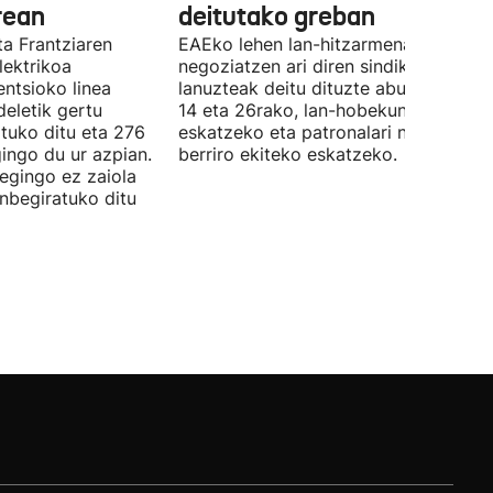
rean
deitutako greban
ta Frantziaren
EAEko lehen lan-hitzarmena
lektrikoa
negoziatzen ari diren sindikatuek
ntsioko linea
lanuzteak deitu dituzte abuztuaren 5,
eletik gertu
14 eta 26rako, lan-hobekuntzak
tuko ditu eta 276
eskatzeko eta patronalari negoziazio
ingo du ur azpian.
berriro ekiteko eskatzeko.
 egingo ez zaiola
inbegiratuko ditu