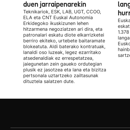
duen jarraipenarekin
lan
Teknikariok, ESK, LAB, UGT, CCOO,
hur
ELA eta CNT Euskal Autonomia
Euska
Erkidegoko ikuskizunen lehen
eskat
hitzarmena negoziatzen ari dira, eta
1.378
patronalari eskatu diote elkarrizketei
langa
berriro ekiteko, urtebete baitaramate
Eusko
blokeatuta. Aldi baterako kontratuak,
hainb
lanaldi oso luzeak, legez ezarritako
sartz
atsedenaldiak ez errespetatzea,
jaiegunetan zein gaueko ordutegian
plusik ez jasotzea eta lana eta bizitza
pertsonala uztartzeko zailtasunak
dituztela salatzen dute.