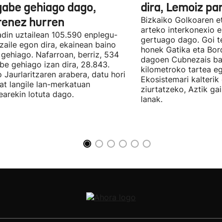
gabe gehiago dago,
dira, Lemoiz pa
renez hurren
Bizkaiko Golkoaren e
arteko interkonexio e
din uztailean 105.590 enplegu-
gertuago dago. Goi te
zaile egon dira, ekainean baino
honek Gatika eta Bord
 gehiago. Nafarroan, berriz, 534
dagoen Cubnezais ba
be gehiago izan dira, 28.843.
kilometroko tartea eg
 Jaurlaritzaren arabera, datu hori
Ekosistemari kalterik
at langile lan-merkatuan
ziurtatzeko, Aztik ga
earekin lotuta dago.
lanak.