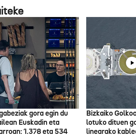
aiteke
gabeziak gora egin du
Bizkaiko Golkoa
ailean Euskadin eta
lotuko dituen g
arroan: 1.378 eta 534
linearako kable