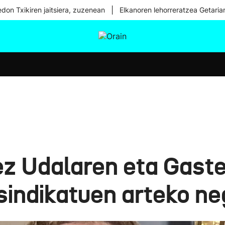
|
don Txikiren jaitsiera, zuzenean
Elkanoren lehorreratzea Getaria
tura
Ikusmiran
Egural
Osasuna
Teknologia
ez Udalaren eta Gaste
sindikatuen arteko ne