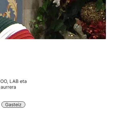
COO, LAB eta
 aurrera
Gasteiz