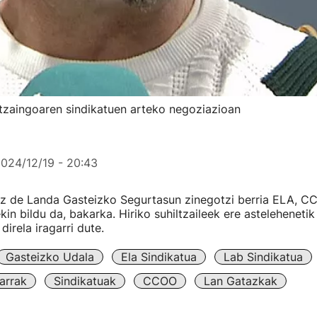
tzaingoaren sindikatuen arteko negoziazioan
024/12/19 - 20:43
z de Landa Gasteizko Segurtasun zinegotzi berria ELA, C
kin bildu da, bakarka. Hiriko suhiltzaileek ere astelehenetik
irela iragarri dute.
Gasteizko Udala
Ela Sindikatua
Lab Sindikatua
arrak
Sindikatuak
CCOO
Lan Gatazkak