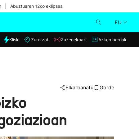
|
n
Abuztuaren 12ko eklipsea
EU
dia
Klisk
Zuretzat
Zuzenekoak
Azken berriak
Klisk
Zuzenekoak
Zuretzat
Elkarbanatu
Gorde
izko
Azken berriak
goziazioan