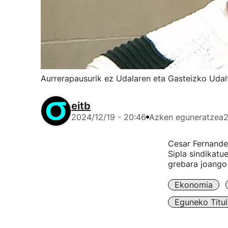
Aurrerapausurik ez Udalaren eta Gasteizko Udal
eitb
2024/12/19 - 20:46
Azken eguneratzea
2
Cesar Fernande
Sipla sindikatue
grebara joango d
Ekonomia
Eguneko Titul