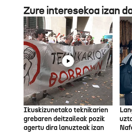
Zure interesekoa izan d
Ikuskizunetako teknikarien
Lan
grebaren deitzaileak pozik
uzt
agertu dira lanuzteak izan
Naf