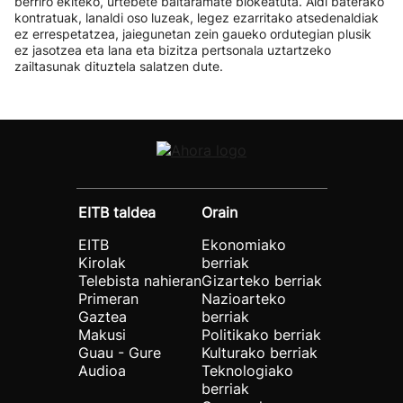
berriro ekiteko, urtebete baitaramate blokeatuta. Aldi baterako
kontratuak, lanaldi oso luzeak, legez ezarritako atsedenaldiak
ez errespetatzea, jaiegunetan zein gaueko ordutegian plusik
ez jasotzea eta lana eta bizitza pertsonala uztartzeko
zailtasunak dituztela salatzen dute.
EITB taldea
Orain
EITB
Ekonomiako
Kirolak
berriak
Telebista nahieran
Gizarteko berriak
Primeran
Nazioarteko
Gaztea
berriak
Makusi
Politikako berriak
Guau - Gure
Kulturako berriak
Audioa
Teknologiako
berriak