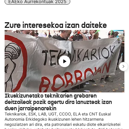
EAEko Aurrekontuak 2025
Zure interesekoa izan daiteke
Ikuskizunetako teknikarien grebaren
deitzaileak pozik agertu dira lanuzteak izan
duen jarraipenarekin
Teknikariok, ESK, LAB, UGT, CCOO, ELA eta CNT Euskal
Autonomia Erkidegoko ikuskizunen lehen hitzarmena
negoziatzen ari dira, eta patronalari eskatu diote elkarrizketei