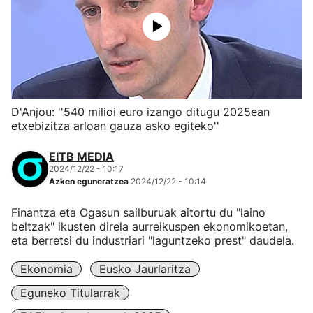
D'Anjou: ''540 milioi euro izango ditugu 2025ean
etxebizitza arloan gauza asko egiteko''
EITB MEDIA
2024/12/22 - 10:17
Azken eguneratzea
2024/12/22 - 10:14
Finantza eta Ogasun sailburuak aitortu du "laino
beltzak" ikusten direla aurreikuspen ekonomikoetan,
eta berretsi du industriari "laguntzeko prest" daudela.
Ekonomia
Eusko Jaurlaritza
Eguneko Titularrak