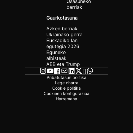
Osasuneko
berriak
Gaurkotasuna
Azken berriak
Ukrainako gerra
Euskadiko lan
egutegia 2026
Eguneko
albisteak
AEB eta Trump
Pribatutasun politika
Lege oharra
Cookie politika
Cookieen konfigurazioa
Harremana