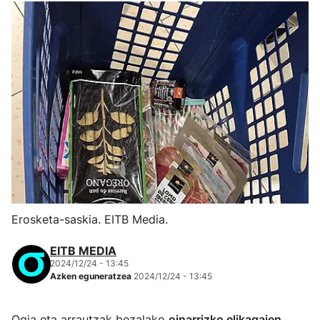
Erosketa-saskia. EITB Media.
EITB MEDIA
2024/12/24 - 13:45
Azken eguneratzea
2024/12/24 - 13:45
Ogia eta arrautzak bezalako
oinarrizko elikagaien