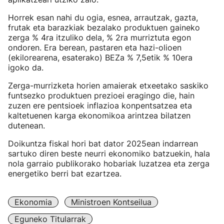
Horrek esan nahi du ogia, esnea, arrautzak, gazta,
frutak eta barazkiak bezalako produktuen gaineko
zerga % 4ra itzuliko dela, % 2ra murriztuta egon
ondoren. Era berean, pastaren eta hazi-olioen
(ekilorearena, esaterako) BEZa % 7,5etik % 10era
igoko da.
Zerga-murrizketa horien amaierak etxeetako saskiko
funtsezko produktuen prezioei eragingo die, hain
zuzen ere pentsioek inflazioa konpentsatzea eta
kaltetuenen karga ekonomikoa arintzea bilatzen
dutenean.
Doikuntza fiskal hori bat dator 2025ean indarrean
sartuko diren beste neurri ekonomiko batzuekin, hala
nola garraio publikorako hobariak luzatzea eta zerga
energetiko berri bat ezartzea.
Ekonomia
Ministroen Kontseilua
Eguneko Titularrak