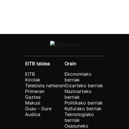
EITB taldea
Orain
EITB
Ekonomiako
Kirolak
berriak
Telebista nahieran
Gizarteko berriak
Primeran
Nazioarteko
Gaztea
berriak
Makusi
Politikako berriak
Guau - Gure
Kulturako berriak
Audioa
Teknologiako
berriak
Osasuneko