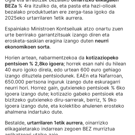
BEZa
% 4ra itzuliko da, eta pasta eta hazi-olioak
bezalako produktuetan ere zerga-tasa igoko da
2025eko urtarrilaren 1etik aurrera.
Espainiako Ministroen Kontseiluak atzo onartu zuen
urte berrirako garrantzitsuak izango diren eta
erosketa-saskian eragina izango duten
neurri
ekonomikoen sorta
.
Horien artean, nabarmentzekoa da
kotizaziopeko
pentsioen % 2,8ko igoera
; horrek esan nahi du hilean
40 euro igoko direla, edo urtean 600 euro gehiago
izango dituztela pentsiodunek. EAEn eta Nafarroan,
650.000 pertsona inguruk izango dute eskuragarri
neurri hori. Horrez gain, gutxieneko pentsioek % 6ko
igoera izango dute; kotizazio gabeko pentsioek eta
bizitzeko gutxieneko diru-sarrerak, berriz, % 9ko
igoera izango dute, eta kolektibo ahulenen erosteko
ahalmena indartuko dute.
Bestalde,
urtarrilaren 1etik aurrera
, oinarrizko
elikagaietarako indarrean zegoen BEZ murriztua
aplikatzeari utziko zaio.