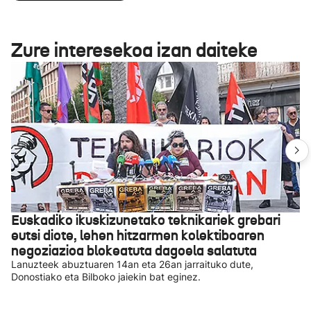
Zure interesekoa izan daiteke
Euskadiko ikuskizunetako teknikariek grebari
eutsi diote, lehen hitzarmen kolektiboaren
negoziazioa blokeatuta dagoela salatuta
Lanuzteek abuztuaren 14an eta 26an jarraituko dute,
Donostiako eta Bilboko jaiekin bat eginez.