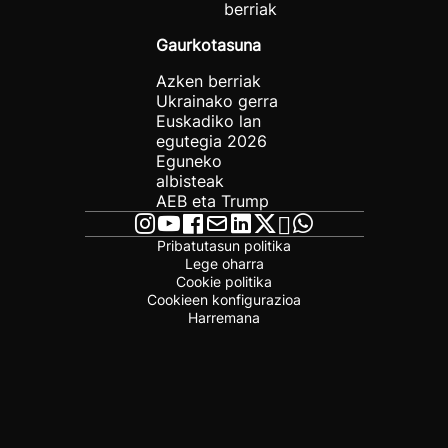
berriak
Gaurkotasuna
Azken berriak
Ukrainako gerra
Euskadiko lan
egutegia 2026
Eguneko
albisteak
AEB eta Trump
Pribatutasun politika
Lege oharra
Cookie politika
Cookieen konfigurazioa
Harremana