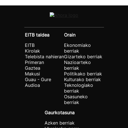
EITB taldea
Orain
EITB
Ekonomiako
Kirolak
berriak
Telebista nahieran
Gizarteko berriak
Primeran
Nazioarteko
Gaztea
berriak
Makusi
Politikako berriak
Guau - Gure
Kulturako berriak
Audioa
Teknologiako
berriak
Osasuneko
berriak
Gaurkotasuna
Azken berriak