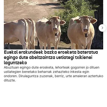
Euskal erakundeek bazka erosketa bateratua
egingo dute abeltzaintza ustiategi txikienei
laguntzeko
Abuztuan egingo dute erosketa, lehorteak gogorren jo dituen
ustiategien benetako beharrak zehazteko inkesta egin
ondoren. Dirulaguntza zuzenak, berriz, urte amaieran aztertuko
dituzte.