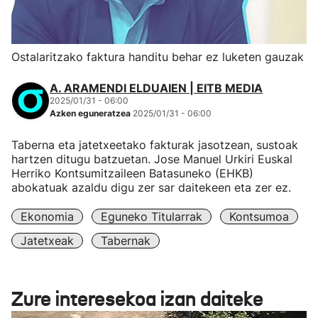
Ostalaritzako faktura handitu behar ez luketen gauzak
A. ARAMENDI ELDUAIEN | EITB MEDIA
2025/01/31 - 06:00
Azken eguneratzea
2025/01/31 - 06:00
Taberna eta jatetxeetako fakturak jasotzean, sustoak
hartzen ditugu batzuetan. Jose Manuel Urkiri Euskal
Herriko Kontsumitzaileen Batasuneko (EHKB)
abokatuak azaldu digu zer sar daitekeen eta zer ez.
Ekonomia
Eguneko Titularrak
Kontsumoa
Jatetxeak
Tabernak
Zure interesekoa izan daiteke