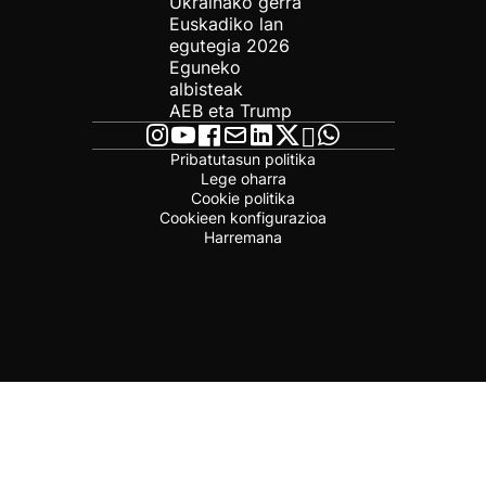
Ukrainako gerra
Euskadiko lan
egutegia 2026
Eguneko
albisteak
AEB eta Trump
Pribatutasun politika
Lege oharra
Cookie politika
Cookieen konfigurazioa
Harremana