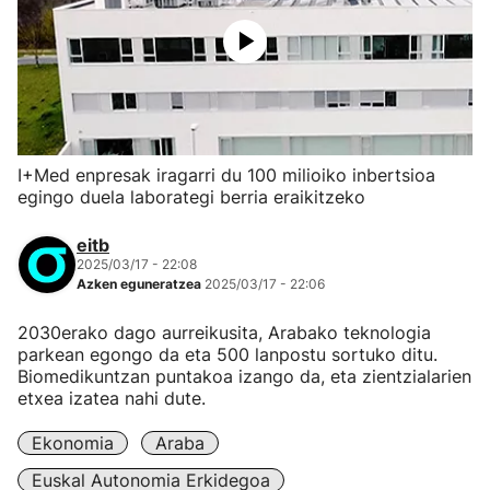
I+Med enpresak iragarri du 100 milioiko inbertsioa
egingo duela laborategi berria eraikitzeko
eitb
2025/03/17 - 22:08
Azken eguneratzea
2025/03/17 - 22:06
2030erako dago aurreikusita, Arabako teknologia
parkean egongo da eta 500 lanpostu sortuko ditu.
Biomedikuntzan puntakoa izango da, eta zientzialarien
etxea izatea nahi dute.
Ekonomia
Araba
Euskal Autonomia Erkidegoa