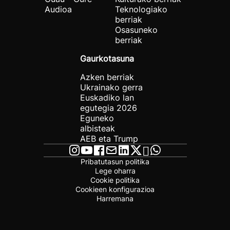
Audioa
Teknologiako
berriak
Osasuneko
berriak
Gaurkotasuna
Azken berriak
Ukrainako gerra
Euskadiko lan
egutegia 2026
Eguneko
albisteak
AEB eta Trump
Pribatutasun politika
Lege oharra
Cookie politika
Cookieen konfigurazioa
Harremana