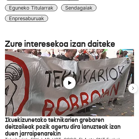
Eguneko Titularrak
Sendagaiak
Enpresaburuak
Zure interesekoa izan daiteke
Ikuskizunetako teknikarien grebaren
deitzaileak pozik agertu dira lanuzteak izan
duen jarraipenarekin