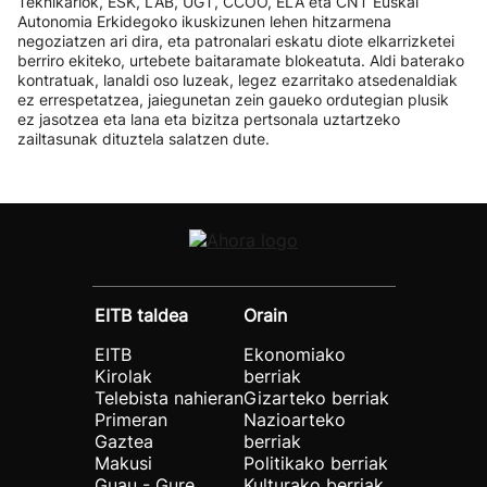
Teknikariok, ESK, LAB, UGT, CCOO, ELA eta CNT Euskal
Autonomia Erkidegoko ikuskizunen lehen hitzarmena
negoziatzen ari dira, eta patronalari eskatu diote elkarrizketei
berriro ekiteko, urtebete baitaramate blokeatuta. Aldi baterako
kontratuak, lanaldi oso luzeak, legez ezarritako atsedenaldiak
ez errespetatzea, jaiegunetan zein gaueko ordutegian plusik
ez jasotzea eta lana eta bizitza pertsonala uztartzeko
zailtasunak dituztela salatzen dute.
EITB taldea
Orain
EITB
Ekonomiako
Kirolak
berriak
Telebista nahieran
Gizarteko berriak
Primeran
Nazioarteko
Gaztea
berriak
Makusi
Politikako berriak
Guau - Gure
Kulturako berriak