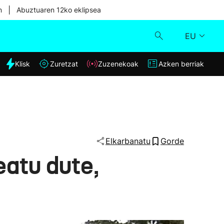
|
n
Abuztuaren 12ko eklipsea
EU
dia
Klisk
Zuretzat
Zuzenekoak
Azken berriak
Klisk
Zuzenekoak
Zuretzat
Elkarbanatu
Gorde
eatu dute,
Azken berriak