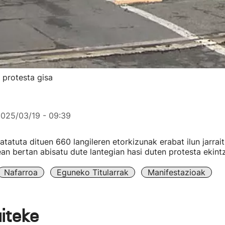
 protesta gisa
025/03/19 - 09:39
tatuta dituen 660 langileren etorkizunak erabat ilun jarrai
ean bertan abisatu dute lantegian hasi duten protesta ekint
Nafarroa
Eguneko Titularrak
Manifestazioak
aiteke