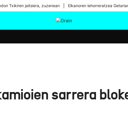
|
don Txikiren jaitsiera, zuzenean
Elkanoren lehorreratzea Getaria
tura
Ikusmiran
Egural
Osasuna
Teknologia
amioien sarrera blok