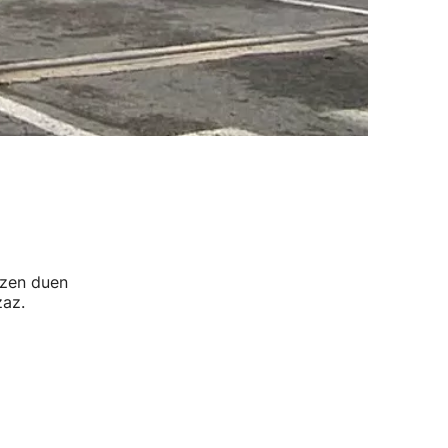
tzen duen
zaz.