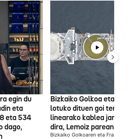
ra egin du
Bizkaiko Golkoa eta Frantz
din eta
lotuko dituen goi tentsioko
78 eta 534
linearako kablea jartzen ha
o dago,
dira, Lemoiz parean
n
Bizkaiko Golkoaren eta Frantziaren