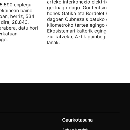
arteko interkonexio elektrikoa
05.590 enplegu-
gertuago dago. Goi tentsioko linea
 ekainean baino
honek Gatika eta Bordeletik gertu
oan, berriz, 534
dagoen Cubnezais batuko ditu eta 2
dira, 28.843.
kilometroko tartea egingo du ur azpi
arabera, datu hori
Ekosistemari kalterik egingo ez zaiol
erkatuan
ziurtatzeko, Aztik gainbegiratuko dit
ago.
lanak.
Gaurkotasuna
Azken berriak