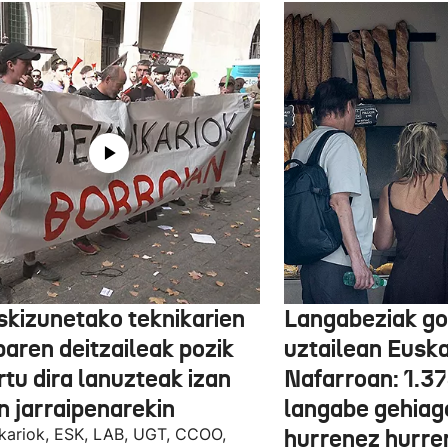
skizunetako teknikarien
Langabeziak go
baren deitzaileak pozik
uztailean Euska
tu dira lanuzteak izan
Nafarroan: 1.3
n jarraipenarekin
langabe gehiag
kariok, ESK, LAB, UGT, CCOO,
hurrenez hurre