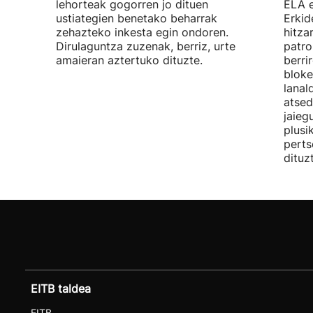
lehorteak gogorren jo dituen
ELA 
ustiategien benetako beharrak
Erkid
zehazteko inkesta egin ondoren.
hitza
Dirulaguntza zuzenak, berriz, urte
patro
amaieran aztertuko dituzte.
berri
bloke
lanal
atsed
jaieg
plusi
perts
dituz
EITB taldea
EITB