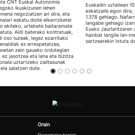
eta CNT Euskal Autonomia
Euskadin uztailean 1
egoko ikuskizunen lehen
eskatzaile egon dira,
rmena negoziatzen ari dira, eta
1.378 gehiago. Nafarr
nalari eskatu diote elkarrizketei
langabe gehiago izan 
ro ekiteko, urtebete baitaramate
Eusko Jaurlaritzaren 
atuta. Aldi baterako kontratuak,
hainbat langile lan-m
di oso luzeak, legez ezarritako
sartzearekin lotuta d
enaldiak ez errespetatzea,
unetan zein gaueko ordutegian
k ez jasotzea eta lana eta bizitza
onala uztartzeko zailtasunak
tela salatzen dute.
Orain
Ekonomiako berriak