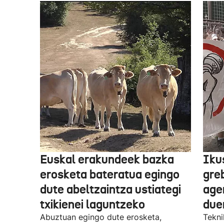
Euskal erakundeek bazka
Iku
erosketa bateratua egingo
gre
dute abeltzaintza ustiategi
ager
txikienei laguntzeko
due
Abuztuan egingo dute erosketa,
Tekni