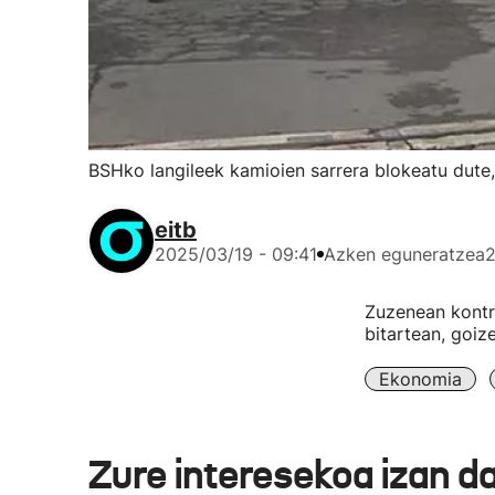
BSHko langileek kamioien sarrera blokeatu dute,
eitb
2025/03/19 - 09:41
Azken eguneratzea
2
Zuzenean kontra
bitartean, goiz
Ekonomia
Zure interesekoa izan d