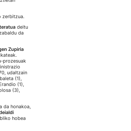
ztietan
 zerbitzua.
teratua
deitu
 zabaldu da
en Zupiria
lkateak.
ta-prozesuak
nistrazio
70, udaltzain
aleta (1),
Erandio (1),
olosa (3),
ua da honakoa,
deialdi
ubliko hobea