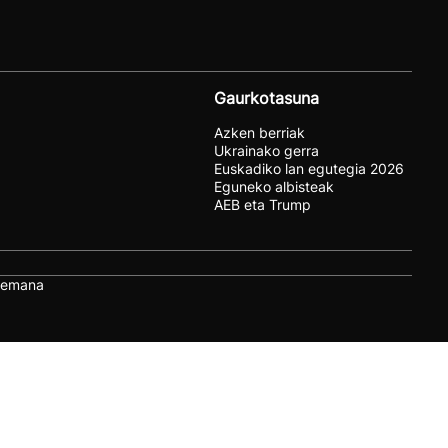
Gaurkotasuna
Azken berriak
Ukrainako gerra
Euskadiko lan egutegia 2026
Eguneko albisteak
AEB eta Trump
remana