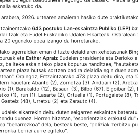
epea 20 egun baliodunetan egongo da zabalik. Plaza ia gu
maila eskatuko da.
arabera, 2026. urtearen amaieran hasiko dute praktiketako
ltzainentzako
643 postuko
Lan-eskaintza Publiko (LEP) ba
laritzak eta Eudel Euskadiko Udalen Elkarteak. Ostiralean
ta 20 eguneko epea izango da horretarako.
dako agerraldian eman dituzte deialdiaren xehetasunak
Bing
lburuak eta
Esther Apraiz
Eudelen presidente eta Derioko a
, baliteke eskainitako plaza kopurua handitzea, "hautake
tartean plaza hutsak sortzen badira deialdia egin duen admi
tean". Oraingoz, Ertzaintzarako 473 plaza deitu dira, eta 1
lerri hauetan: Abanto (2), Zornotza (3), Andoain (2), Aretxab
kio (1), Barakaldo (12), Basauri (3), Bilbo (67), Elgoibar (2), 
txo (1), Irun (1), Lasarte (2), Ortuella (1), Portugalete (8), T
 Gasteiz (48), Urretxu (2) eta Zarautz (4).
a udalek elkarrekin deitu duten seigarren eskaintza baterat
endu duenez. Horren hitzetan, "esperientziak erakutsi du"
ea "beharrezkoa" dela, besteak beste, "poliziak zerbitzu p
rronka berriei aurre egiteko".