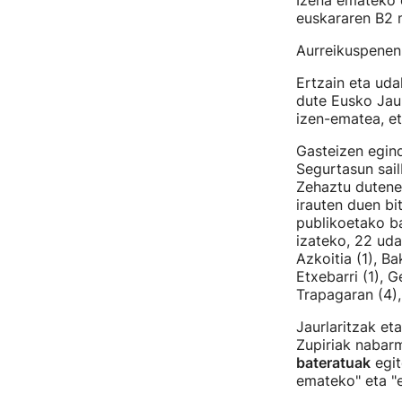
Izena emateko 
euskararen B2 
Aurreikuspenen 
Ertzain eta uda
dute Eusko Jaur
izen-ematea, e
Gasteizen egin
Segurtasun sai
Zehaztu dutenez
irauten duen bi
publikoetako ba
izateko, 22 uda
Azkoitia (1), Ba
Etxebarri (1), Ge
Trapagaran (4),
Jaurlaritzak et
Zupiriak nabarm
bateratuak
egit
emateko" eta "e