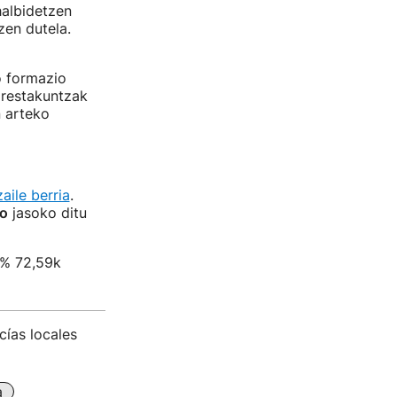
halbidetzen
zen dutela.
o formazio
prestakuntzak
n arteko
aile berria
.
go
jasoko ditu
 % 72,59k
ías locales
a