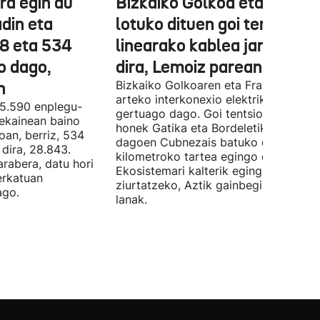
ra egin du
Bizkaiko Golkoa eta Frantz
din eta
lotuko dituen goi tentsioko
78 eta 534
linearako kablea jartzen ha
o dago,
dira, Lemoiz parean
n
Bizkaiko Golkoaren eta Frantziaren
arteko interkonexio elektrikoa
05.590 enplegu-
gertuago dago. Goi tentsioko linea
 ekainean baino
honek Gatika eta Bordeletik gertu
oan, berriz, 534
dagoen Cubnezais batuko ditu eta 2
dira, 28.843.
kilometroko tartea egingo du ur azpi
arabera, datu hori
Ekosistemari kalterik egingo ez zaiol
erkatuan
ziurtatzeko, Aztik gainbegiratuko dit
ago.
lanak.