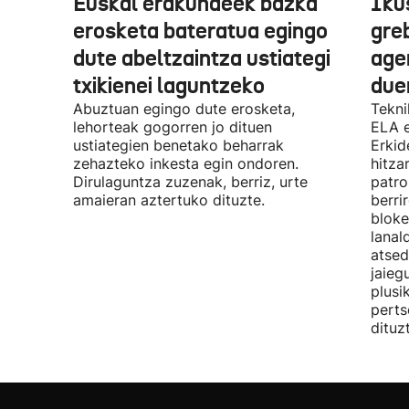
Euskal erakundeek bazka
Iku
erosketa bateratua egingo
gre
dute abeltzaintza ustiategi
ager
txikienei laguntzeko
due
Abuztuan egingo dute erosketa,
Tekni
lehorteak gogorren jo dituen
ELA 
ustiategien benetako beharrak
Erkid
zehazteko inkesta egin ondoren.
hitza
Dirulaguntza zuzenak, berriz, urte
patro
amaieran aztertuko dituzte.
berri
bloke
lanal
atsed
jaieg
plusi
perts
dituz