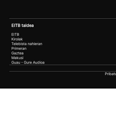
EITB taldea
EITB
Kirolak
Telebista nahieran
Primeran
Gaztea
Makusi
Guau - Gure Audioa
Pribat