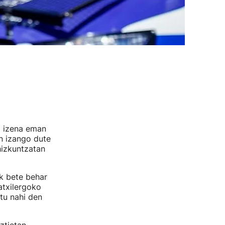
o izena eman
n izango dute
 hizkuntzatan
k bete behar
atxilergoko
rtu nahi den