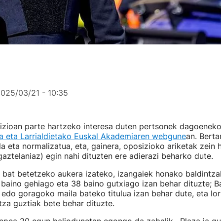
025/03/21 - 10:35
izioan parte hartzeko interesa duten pertsonek dagoenek
ia eta Larrialdietako Euskal Akademiaren webgune
an. Berta
ala eta normalizatua, eta, gainera, oposizioko ariketak zein
aztelaniaz) egin nahi dituzten ere adierazi beharko dute.
 bat betetzeko aukera izateko, izangaiek honako baldintza
e baino gehiago eta 38 baino gutxiago izan behar dituzte; B
a edo goragoko maila bateko titulua izan behar dute, eta lo
tza guztiak bete behar dituzte.