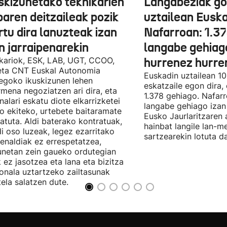
skizunetako teknikarien
Langabeziak go
baren deitzaileak pozik
uztailean Euska
tu dira lanuzteak izan
Nafarroan: 1.3
n jarraipenarekin
langabe gehiag
kariok, ESK, LAB, UGT, CCOO,
hurrenez hurre
eta CNT Euskal Autonomia
Euskadin uztailean 1
egoko ikuskizunen lehen
eskatzaile egon dira,
rmena negoziatzen ari dira, eta
1.378 gehiago. Nafarr
nalari eskatu diote elkarrizketei
langabe gehiago izan 
ro ekiteko, urtebete baitaramate
Eusko Jaurlaritzaren 
atuta. Aldi baterako kontratuak,
hainbat langile lan-m
di oso luzeak, legez ezarritako
sartzearekin lotuta d
enaldiak ez errespetatzea,
unetan zein gaueko ordutegian
k ez jasotzea eta lana eta bizitza
onala uztartzeko zailtasunak
tela salatzen dute.