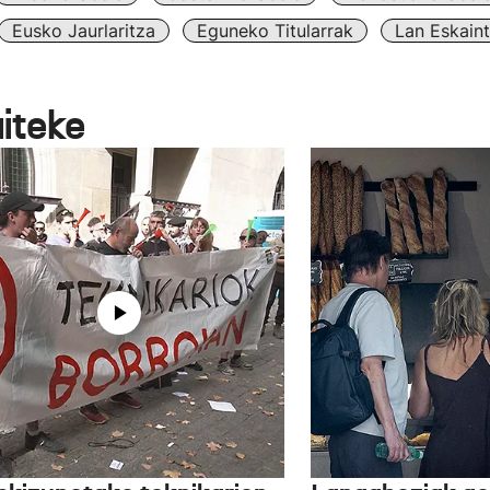
Eusko Jaurlaritza
Eguneko Titularrak
Lan Eskain
aiteke