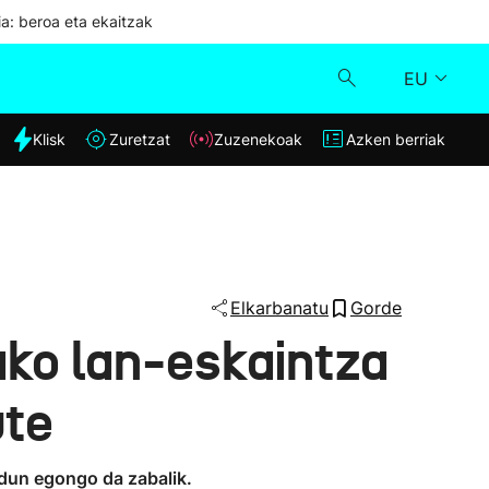
ia: beroa eta ekaitzak
EU
dia
Klisk
Zuretzat
Zuzenekoak
Azken berriak
Klisk
Zuzenekoak
Zuretzat
Elkarbanatu
Gorde
ako lan-eskaintza
Azken berriak
ute
odun egongo da zabalik.