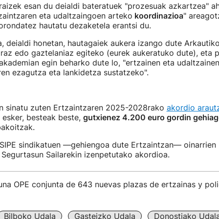
praizek esan du deialdi bateratuek "prozesuak azkartzea" a
tzaintzaren eta udaltzaingoen arteko
koordinazioa
" areagot
orondatez hautatu dezaketela erantsi du.
a, deialdi honetan, hautagaiek aukera izango dute Arkautik
raz edo gaztelaniaz egiteko (eurek aukeratuko dute), eta 
 akademian egin beharko dute lo, "ertzainen eta udaltzaine
ren ezagutza eta lankidetza sustatzeko".
n sinatu zuten Ertzaintzaren 2025-2028rako
akordio arautz
 esker, besteak beste,
gutxienez 4.200 euro gordin gehia
akoitzak.
 SIPE sindikatuen —gehiengoa dute Ertzaintzan— oinarrien
Segurtasun Sailarekin izenpetutako akordioa.
na OPE conjunta de 643 nuevas plazas de ertzainas y polic
Bilboko Udala
Gasteizko Udala
Donostiako Udal