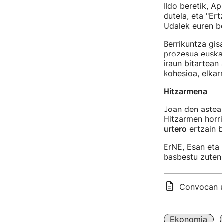
Ildo beretik, A
dutela, eta "Er
Udalek euren b
Berrikuntza gis
prozesua euska
iraun bitartean
kohesioa, elkar
Hitzarmena
Joan den astea
Hitzarmen horri
urtero
ertzain b
ErNE, Esan eta
basbestu zuten 
Convocan u
Ekonomia