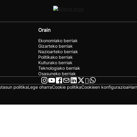
Orain
Ekonomiako berriak
Gizarteko berriak
Nazioarteko berriak
Politikako berriak
Kulturako berriak
Teknologiako berriak
Osasuneko berriak
utasun politika
Lege oharra
Cookie politika
Cookieen konfigurazioa
Har