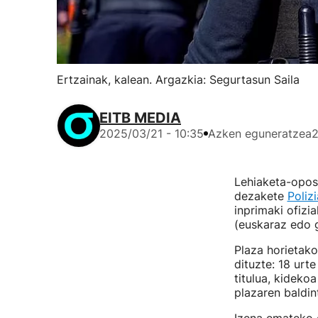
Ertzainak, kalean. Argazkia: Segurtasun Saila
EITB MEDIA
2025/03/21 - 10:35
Azken eguneratzea
2
Lehiaketa-opos
dezakete
Poliz
inprimaki ofizi
(euskaraz edo g
Plaza horietako
dituzte: 18 urt
titulua, kideko
plazaren baldin