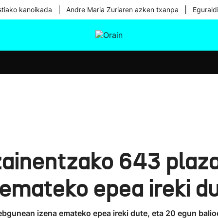
|
|
tiako kanoikada
Andre Maria Zuriaren azken txanpa
Egurald
tura
Ikusmiran
Egural
Osasuna
Teknologia
tzainentzako 643 plaz
emateko epea ireki d
webgunean izena emateko epea ireki dute, eta 20 egun bali