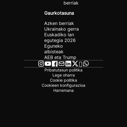
berriak
Gaurkotasuna
Azken berriak
Ukrainako gerra
Euskadiko lan
egutegia 2026
Eguneko
albisteak
AEB eta Trump
Pribatutasun politika
Lege oharra
Cookie politika
Cookieen konfigurazioa
Harremana