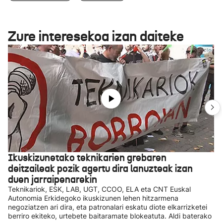
Zure interesekoa izan daiteke
Ikuskizunetako teknikarien grebaren
deitzaileak pozik agertu dira lanuzteak izan
duen jarraipenarekin
Teknikariok, ESK, LAB, UGT, CCOO, ELA eta CNT Euskal
Autonomia Erkidegoko ikuskizunen lehen hitzarmena
negoziatzen ari dira, eta patronalari eskatu diote elkarrizketei
berriro ekiteko, urtebete baitaramate blokeatuta. Aldi baterako