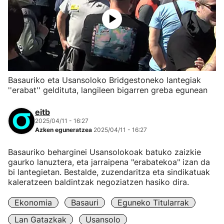
Basauriko eta Usansoloko Bridgestoneko lantegiak
''erabat'' geldituta, langileen bigarren greba egunean
eitb
2025/04/11 - 16:27
Azken eguneratzea
2025/04/11 - 16:27
Basauriko beharginei Usansolokoak batuko zaizkie
gaurko lanuztera, eta jarraipena "erabatekoa" izan da
bi lantegietan. Bestalde, zuzendaritza eta sindikatuak
kaleratzeen baldintzak negoziatzen hasiko dira.
Ekonomia
Basauri
Eguneko Titularrak
Lan Gatazkak
Usansolo