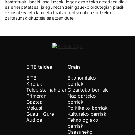
kontratuak, lanaldi oso luzeak, legez ezarritako atsedenaldiak
ez errespetatzea, jaiegunetan zein gaueko ordutegian plusik
ez jasotzea eta lana eta bizitza pertsonala uztartzeko
zailtasunak dituztela salatzen dute.
EITB taldea
Orain
EITB
Ekonomiako
Kirolak
berriak
Telebista nahieran
Gizarteko berriak
Primeran
Nazioarteko
Gaztea
berriak
Makusi
Politikako berriak
Guau - Gure
Kulturako berriak
Audioa
Teknologiako
berriak
Osasuneko