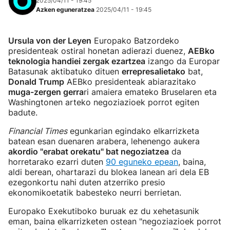
2025/04/11 - 19:45
Azken eguneratzea
2025/04/11 - 19:45
Ursula von der Leyen
Europako Batzordeko
presidenteak ostiral honetan adierazi duenez,
AEBko
teknologia handiei zergak ezartzea
izango da Europar
Batasunak aktibatuko dituen
errepresalietako
bat,
Donald Trump
AEBko presidenteak abiarazitako
muga-zergen gerra
ri amaiera emateko Bruselaren eta
Washingtonen arteko negoziazioek porrot egiten
badute.
Financial Times
egunkarian egindako elkarrizketa
batean esan duenaren arabera, lehenengo aukera
akordio "erabat orekatu" bat negoziatzea
da
horretarako ezarri duten
90 eguneko epean
, baina,
aldi berean, ohartarazi du blokea lanean ari dela EB
ezegonkortu nahi duten atzerriko presio
ekonomikoetatik babesteko neurri berrietan.
Europako Exekutiboko buruak ez du xehetasunik
eman, baina elkarrizketen ostean "negoziazioek porrot