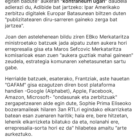
egiten badute" aukeran
"kontraneurri ugari"
daudela
adierazi du, Adibide bat jartzeko: Ipar Amerikako
zerbitzu digitalek Europar Batasunean biltzen duten
"publizitatearen diru-sarreren gaineko zerga bat
jartzea".
Joan den astelehenean bildu ziren EBko Merkataritza
ministroetako batzuek jada aipatu zuten aukera hori
errepresalia gisa eta Maros Sefcovic Merkataritza
komisarioak esan zuen "aukera guztiak mahai gainean"
zeudela, estrategia komunaren xehetasunetan sartu
gabe.
Herrialde batzuek, esaterako, Frantziak, aste hauetan
"GAFAM" gisa ezagutzen diren bost plataforma
handien -Google (Alphabet), Apple, Facebook,
Amazon, Microsoft- "ondasunak eta zerbitzuak"
zergapetzearen alde egin dute, Sophie Prima Eliseoko
bozeramaileak hilaren 3an RTLri egindako elkarrizketa
batean esan zuenaren haritik; hala ere, bere hitzetan,
lehenik elkarrizketa bilatuko da eta, nolanahi ere,
errepresalia-sorta hori ez da" hilabetea amaitu "arte
aurkeztuko.