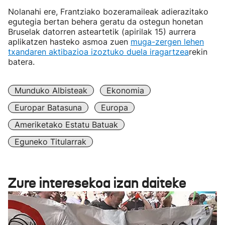
Nolanahi ere, Frantziako bozeramaileak adierazitako
egutegia bertan behera geratu da ostegun honetan
Bruselak datorren asteartetik (apirilak 15) aurrera
aplikatzen hasteko asmoa zuen
muga-zergen lehen
txandaren aktibazioa izoztuko duela iragartzea
rekin
batera.
Munduko Albisteak
Ekonomia
Europar Batasuna
Europa
Ameriketako Estatu Batuak
Eguneko Titularrak
Zure interesekoa izan daiteke