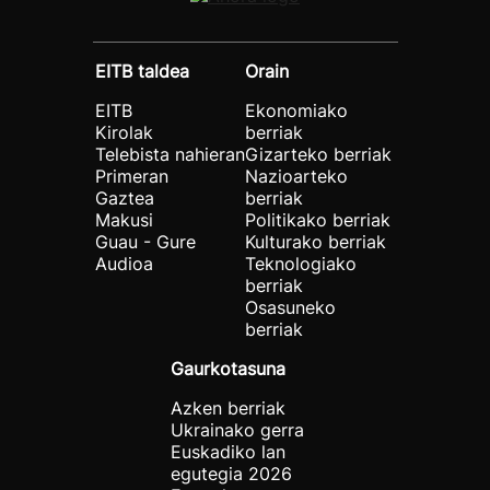
EITB taldea
Orain
EITB
Ekonomiako
Kirolak
berriak
Telebista nahieran
Gizarteko berriak
Primeran
Nazioarteko
Gaztea
berriak
Makusi
Politikako berriak
Guau - Gure
Kulturako berriak
Audioa
Teknologiako
berriak
Osasuneko
berriak
Gaurkotasuna
Azken berriak
Ukrainako gerra
Euskadiko lan
egutegia 2026