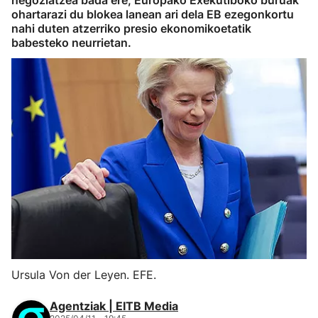
negoziatzea bada ere, Europako Exekutiboko buruak
ohartarazi du blokea lanean ari dela EB ezegonkortu
nahi duten atzerriko presio ekonomikoetatik
babesteko neurrietan.
Ursula Von der Leyen. EFE.
Agentziak | EITB Media