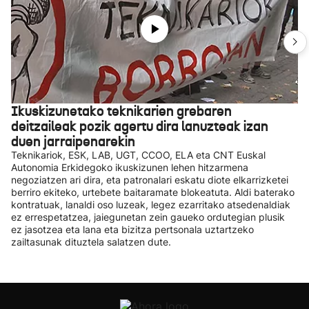
Ikuskizunetako teknikarien grebaren
deitzaileak pozik agertu dira lanuzteak izan
duen jarraipenarekin
Teknikariok, ESK, LAB, UGT, CCOO, ELA eta CNT Euskal
Autonomia Erkidegoko ikuskizunen lehen hitzarmena
negoziatzen ari dira, eta patronalari eskatu diote elkarrizketei
berriro ekiteko, urtebete baitaramate blokeatuta. Aldi baterako
kontratuak, lanaldi oso luzeak, legez ezarritako atsedenaldiak
ez errespetatzea, jaiegunetan zein gaueko ordutegian plusik
ez jasotzea eta lana eta bizitza pertsonala uztartzeko
zailtasunak dituztela salatzen dute.