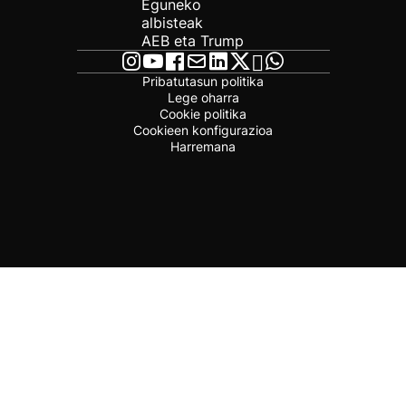
Eguneko
albisteak
AEB eta Trump
Pribatutasun politika
Lege oharra
Cookie politika
Cookieen konfigurazioa
Harremana