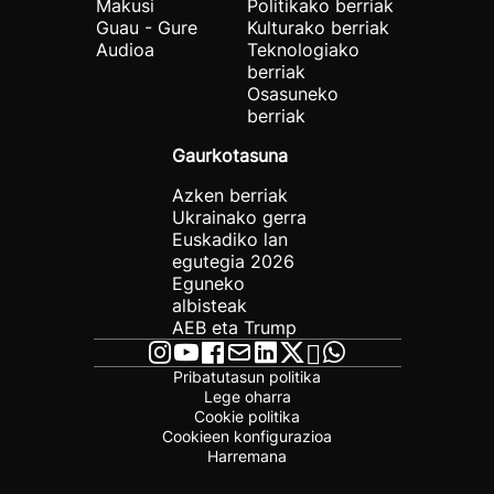
Makusi
Politikako berriak
Guau - Gure
Kulturako berriak
Audioa
Teknologiako
berriak
Osasuneko
berriak
Gaurkotasuna
Azken berriak
Ukrainako gerra
Euskadiko lan
egutegia 2026
Eguneko
albisteak
AEB eta Trump
Pribatutasun politika
Lege oharra
Cookie politika
Cookieen konfigurazioa
Harremana