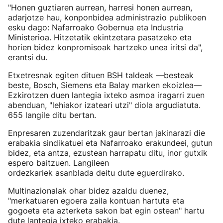
"Honen guztiaren aurrean, harresi honen aurrean,
adarjotze hau, konponbidea administrazio publikoen
esku dago: Nafarroako Gobernua eta Industria
Ministerioa. Hitzetatik ekintzetara pasatzeko eta
horien bidez konpromisoak hartzeko unea iritsi da",
erantsi du.
Etxetresnak egiten dituen BSH taldeak —besteak
beste, Bosch, Siemens eta Balay marken ekoizlea—
Ezkirotzen duen lantegia ixteko asmoa iragarri zuen
abenduan, "lehiakor izateari utzi" diola argudiatuta.
655 langile ditu bertan.
Enpresaren zuzendaritzak gaur bertan jakinarazi die
erabakia sindikatuei eta Nafarroako erakundeei, gutun
bidez, eta antza, ezustean harrapatu ditu, inor gutxik
espero baitzuen. Langileen
ordezkariek asanblada deitu dute eguerdirako.
Multinazionalak ohar bidez azaldu duenez,
"merkatuaren egoera zaila kontuan hartuta eta
gogoeta eta azterketa sakon bat egin ostean" hartu
dute lantegia ixteko erabakia.