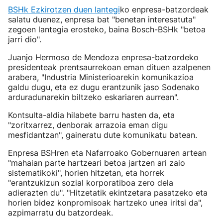
BSHk Ezkirotzen duen lantegi
ko enpresa-batzordeak
salatu duenez, enpresa bat "benetan interesatuta"
zegoen lantegia erosteko, baina Bosch-BSHk "betoa
jarri dio".
Juanjo Hermoso de Mendoza enpresa-batzordeko
presidenteak prentsaurrekoan eman dituen azalpenen
arabera, "Industria Ministerioarekin komunikazioa
galdu dugu, eta ez dugu erantzunik jaso Sodenako
arduradunarekin biltzeko eskariaren aurrean".
Kontsulta-aldia hilabete barru hasten da, eta
"zoritxarrez, denborak arrazoia eman digu
mesfidantzan", gaineratu dute komunikatu batean.
Enpresa BSHren eta Nafarroako Gobernuaren artean
"mahaian parte hartzeari betoa jartzen ari zaio
sistematikoki", horien hitzetan, eta horrek
"erantzukizun sozial korporatiboa zero dela
adierazten du". "Hitzetatik ekintzetara pasatzeko eta
horien bidez konpromisoak hartzeko unea iritsi da",
azpimarratu du batzordeak.