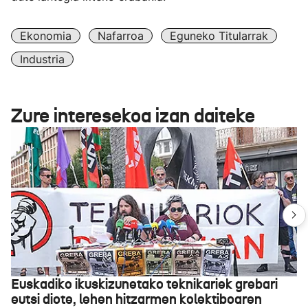
Ekonomia
Nafarroa
Eguneko Titularrak
Industria
Zure interesekoa izan daiteke
Euskadiko ikuskizunetako teknikariek grebari
eutsi diote, lehen hitzarmen kolektiboaren