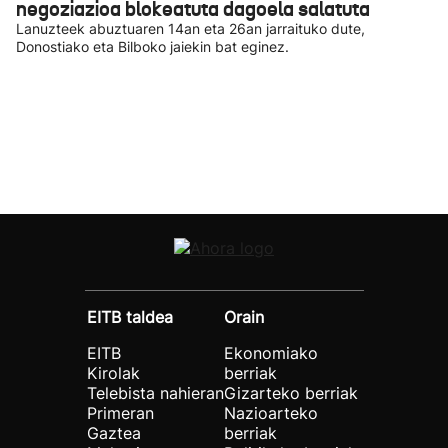
negoziazioa blokeatuta dagoela salatuta
Lanuzteek abuztuaren 14an eta 26an jarraituko dute,
Donostiako eta Bilboko jaiekin bat eginez.
EITB taldea
Orain
EITB
Ekonomiako
Kirolak
berriak
Telebista nahieran
Gizarteko berriak
Primeran
Nazioarteko
Gaztea
berriak