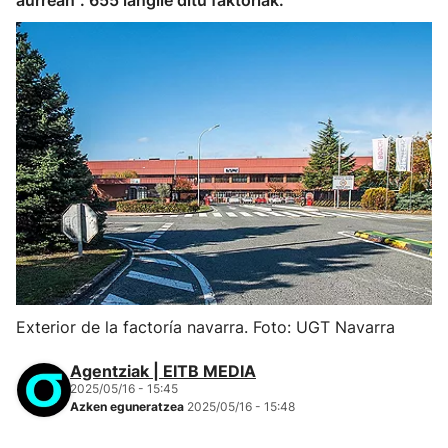
aurrean". 655 langile ditu faktoriak.
Exterior de la factoría navarra. Foto: UGT Navarra
Agentziak | EITB MEDIA
2025/05/16 - 15:45
Azken eguneratzea
2025/05/16 - 15:48