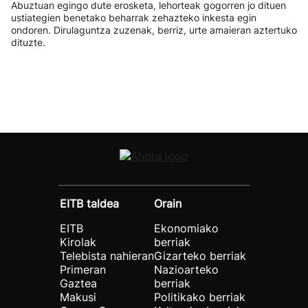
Abuztuan egingo dute erosketa, lehorteak gogorren jo dituen
ustiategien benetako beharrak zehazteko inkesta egin
ondoren. Dirulaguntza zuzenak, berriz, urte amaieran aztertuko
dituzte.
EITB taldea
Orain
EITB
Ekonomiako
Kirolak
berriak
Telebista nahieran
Gizarteko berriak
Primeran
Nazioarteko
Gaztea
berriak
Makusi
Politikako berriak