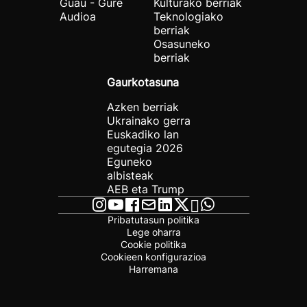
Guau - Gure
Kulturako berriak
Audioa
Teknologiako
berriak
Osasuneko
berriak
Gaurkotasuna
Azken berriak
Ukrainako gerra
Euskadiko lan
egutegia 2026
Eguneko
albisteak
AEB eta Trump
Pribatutasun politika
Lege oharra
Cookie politika
Cookieen konfigurazioa
Harremana