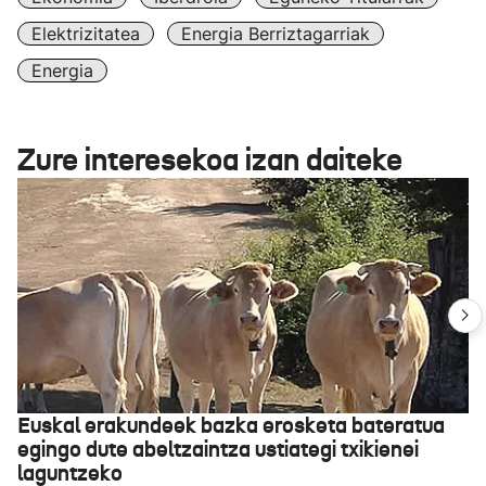
Elektrizitatea
Energia Berriztagarriak
Energia
Zure interesekoa izan daiteke
Euskal erakundeek bazka erosketa bateratua
egingo dute abeltzaintza ustiategi txikienei
laguntzeko