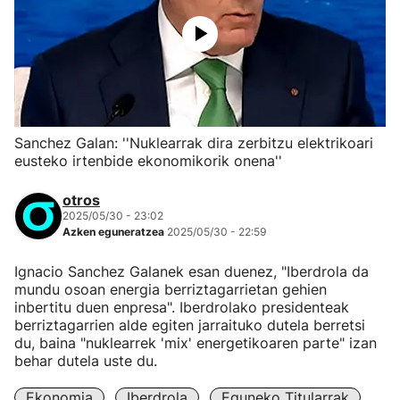
Sanchez Galan: ''Nuklearrak dira zerbitzu elektrikoari
eusteko irtenbide ekonomikorik onena''
otros
2025/05/30 - 23:02
Azken eguneratzea
2025/05/30 - 22:59
Ignacio Sanchez Galanek esan duenez, "Iberdrola da
mundu osoan energia berriztagarrietan gehien
inbertitu duen enpresa". Iberdrolako presidenteak
berriztagarrien alde egiten jarraituko dutela berretsi
du, baina "nuklearrek 'mix' energetikoaren parte" izan
behar dutela uste du.
Ekonomia
Iberdrola
Eguneko Titularrak