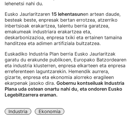
lehenetsi nahi du.
Eusko Jaurlaritzaren
15 lehentasun
en artean daude,
besteak beste, enpresak bertan errotzea, atzerriko
inbertsioak erakartzea, talentu berria garatzea,
emakumeak industriara erakartzea eta,
deskarbonizazioa, enpresa txiki eta ertainen tamaina
handitzea eta adimen artifiziala bultzatzea.
Euskadiko Industria Plan berria Eusko Jaurlaritzak
garatu du erakunde publikoen, Europako Batzordearen
eta industria klusterren, enpresa elkarteen eta enpresa
erreferenteen laguntzarekin. Hemendik aurrera,
gizarte, enpresa eta ekonomia alorreko eragileen
ekarpenak jasoko dira.
Gobernu kontseiluak Industria
Plana uda ostean onartu nahi du, eta ondoren Eusko
Legebiltzarrera eraman.
Industria
Ekonomia