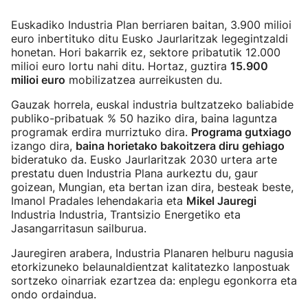
Euskadiko Industria Plan berriaren baitan, 3.900 milioi
euro inbertituko ditu Eusko Jaurlaritzak legegintzaldi
honetan. Hori bakarrik ez, sektore pribatutik 12.000
milioi euro lortu nahi ditu. Hortaz, guztira
15.900
milioi euro
mobilizatzea aurreikusten du.
Gauzak horrela, euskal industria bultzatzeko baliabide
publiko-pribatuak % 50 haziko dira, baina laguntza
programak erdira murriztuko dira.
Programa gutxiago
izango dira,
baina horietako bakoitzera diru gehiago
bideratuko da. Eusko Jaurlaritzak 2030 urtera arte
prestatu duen Industria Plana aurkeztu du, gaur
goizean, Mungian, eta bertan izan dira, besteak beste,
Imanol Pradales lehendakaria eta
Mikel Jauregi
Industria Industria, Trantsizio Energetiko eta
Jasangarritasun sailburua.
Jauregiren arabera, Industria Planaren helburu nagusia
etorkizuneko belaunaldientzat kalitatezko lanpostuak
sortzeko oinarriak ezartzea da: enplegu egonkorra eta
ondo ordaindua.