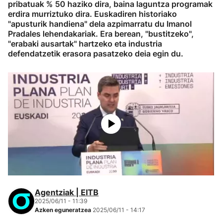
pribatuak % 50 haziko dira, baina laguntza programak
erdira murriztuko dira. Euskadiren historiako
"apusturik handiena" dela azpimarratu du Imanol
Pradales lehendakariak. Era berean, "bustitzeko",
"erabaki ausartak" hartzeko eta industria
defendatzetik erasora pasatzeko deia egin du.
Agentziak | EITB
2025/06/11 - 11:39
Azken eguneratzea
2025/06/11 - 14:17