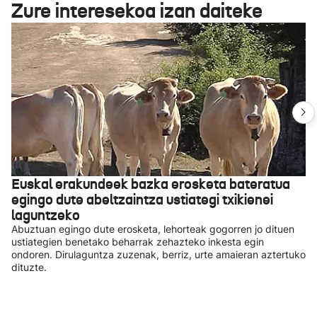
Zure interesekoa izan daiteke
Euskal erakundeek bazka erosketa bateratua
egingo dute abeltzaintza ustiategi txikienei
laguntzeko
Abuztuan egingo dute erosketa, lehorteak gogorren jo dituen
ustiategien benetako beharrak zehazteko inkesta egin
ondoren. Dirulaguntza zuzenak, berriz, urte amaieran aztertuko
dituzte.