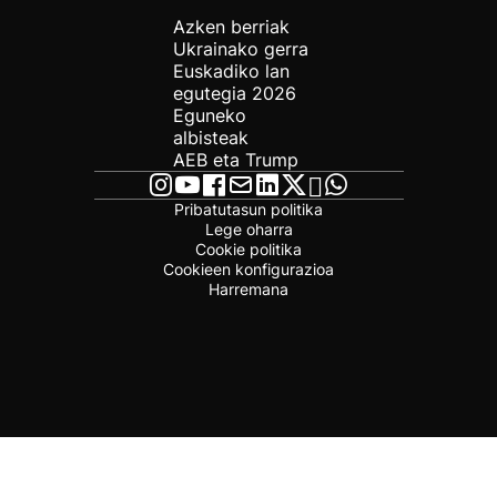
Azken berriak
Ukrainako gerra
Euskadiko lan
egutegia 2026
Eguneko
albisteak
AEB eta Trump
Pribatutasun politika
Lege oharra
Cookie politika
Cookieen konfigurazioa
Harremana