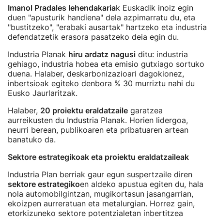
Imanol Pradales lehendakaria
k Euskadik inoiz egin
duen "apusturik handiena" dela azpimarratu du, eta
"bustitzeko", "erabaki ausartak" hartzeko eta industria
defendatzetik erasora pasatzeko deia egin du.
Industria Planak
hiru ardatz nagusi
ditu: industria
gehiago, industria hobea eta emisio gutxiago sortuko
duena. Halaber, deskarbonizazioari dagokionez,
inbertsioak egiteko denbora % 30 murriztu nahi du
Eusko Jaurlaritzak.
Halaber,
20 proiektu eraldatzaile
garatzea
aurreikusten du Industria Planak. Horien lidergoa,
neurri berean, publikoaren eta pribatuaren artean
banatuko da.
Sektore estrategikoak eta proiektu eraldatzaileak
Industria Plan berriak gaur egun suspertzaile diren
sektore estrategiko
en aldeko apustua egiten du, hala
nola automobilgintzan, mugikortasun jasangarrian,
ekoizpen aurreratuan eta metalurgian. Horrez gain,
etorkizuneko sektore potentzialetan inbertitzea