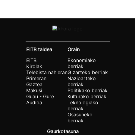
EITB taldea
Orain
EITB
Ekonomiako
Kirolak
berriak
Telebista nahieran
Gizarteko berriak
Primeran
Nazioarteko
Gaztea
berriak
Makusi
Politikako berriak
Guau - Gure
Kulturako berriak
Audioa
Teknologiako
berriak
Osasuneko
berriak
Gaurkotasuna