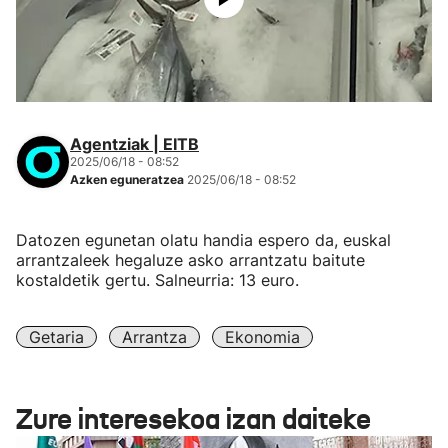
Agentziak | EITB
2025/06/18 - 08:52
Azken eguneratzea
2025/06/18 - 08:52
Datozen egunetan olatu handia espero da, euskal
arrantzaleek hegaluze asko arrantzatu baitute
kostaldetik gertu. Salneurria: 13 euro.
Getaria
Arrantza
Ekonomia
Zure interesekoa izan daiteke