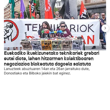
Euskadiko ikuskizunetako teknikariek grebari
eutsi diote, lehen hitzarmen kolektiboaren
negoziazioa blokeatuta dagoela salatuta
Lanuzteek abuztuaren 14an eta 26an jarraituko dute,
Donostiako eta Bilboko jaiekin bat eginez.