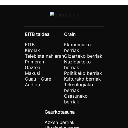
EITB taldea
Orain
EITB
Ekonomiako
Kirolak
berriak
Telebista nahieran
Gizarteko berriak
Primeran
Nazioarteko
Gaztea
berriak
Makusi
Politikako berriak
Guau - Gure
Kulturako berriak
Audioa
Teknologiako
berriak
Osasuneko
berriak
Gaurkotasuna
Azken berriak