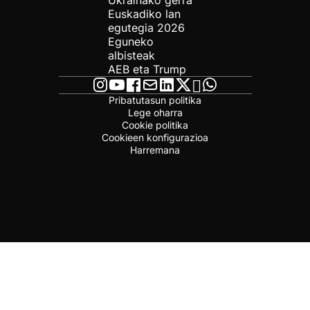
Ukrainako gerra
Euskadiko lan
egutegia 2026
Eguneko
albisteak
AEB eta Trump
Pribatutasun politika
Lege oharra
Cookie politika
Cookieen konfigurazioa
Harremana