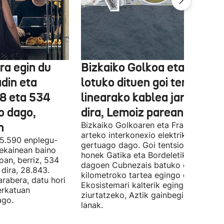
ra egin du
Bizkaiko Golkoa eta Frantz
din eta
lotuko dituen goi tentsioko
78 eta 534
linearako kablea jartzen ha
o dago,
dira, Lemoiz parean
n
Bizkaiko Golkoaren eta Frantziaren
arteko interkonexio elektrikoa
05.590 enplegu-
gertuago dago. Goi tentsioko linea
 ekainean baino
honek Gatika eta Bordeletik gertu
oan, berriz, 534
dagoen Cubnezais batuko ditu eta 2
dira, 28.843.
kilometroko tartea egingo du ur azpi
arabera, datu hori
Ekosistemari kalterik egingo ez zaiol
erkatuan
ziurtatzeko, Aztik gainbegiratuko dit
ago.
lanak.