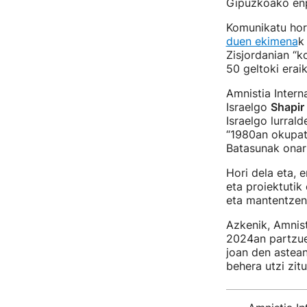
Gipuzkoako enpr
Komunikatu hor
duen ekimena
k
Zisjordanian “k
50 geltoki erai
Amnistia Intern
Israelgo
Shapir
Israelgo lurral
“1980an okupat
Batasunak onar
Hori dela eta, 
eta proiektutik
eta mantentzen 
Azkenik, Amnis
2024an partzuer
joan den astean
behera utzi zitu