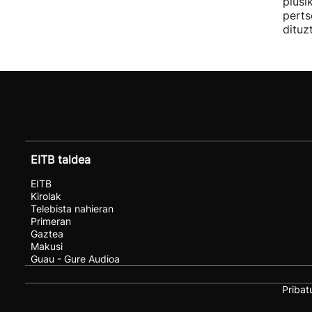
plusi
perts
dituz
EITB taldea
EITB
Kirolak
Telebista nahieran
Primeran
Gaztea
Makusi
Guau - Gure Audioa
Pribat