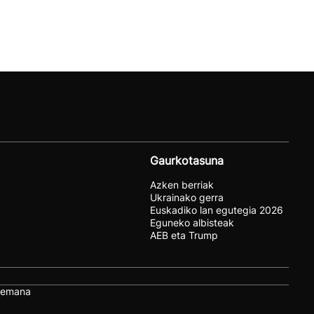
Gaurkotasuna
Azken berriak
Ukrainako gerra
Euskadiko lan egutegia 2026
Eguneko albisteak
AEB eta Trump
remana