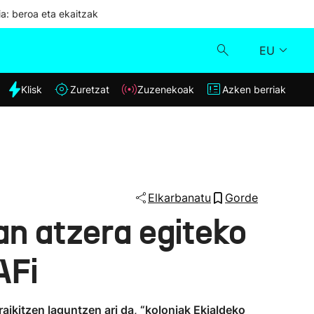
ia: beroa eta ekaitzak
EU
dia
Klisk
Zuretzat
Zuzenekoak
Azken berriak
Klisk
Zuzenekoak
Zuretzat
Elkarbanatu
Gorde
an atzera egiteko
Azken berriak
AFi
aikitzen laguntzen ari da, “koloniak Ekialdeko