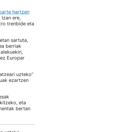
 parte hartzen
 Izan ere,
tro trenbide eta
etan sartuta,
ea berriak
alekuekin,
 ez Europar
atzeari uzteko”
kuak ezartzen
esak
kitzeko, eta
lmentak bertan