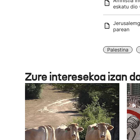
Amnistia I
eskatu dio
Jerusalemg
parean
Palestina
Zure interesekoa izan d