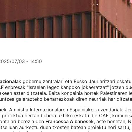
2025/07/03 - 14:50
azionala
k gobernu zentralari eta Eusko Jaurlaritzari eskatu
AF
enpresak "Israelen legez kanpoko jokaeratzat" jotzen du
zakeen azter ditzatela. Baita konpainia horrek Palestinaren
ntzea galarazteko beharrezkoak diren neurriak har ditzatel
n
ek, Amnistia Internazionalaren Espainiako zuzendariak, J
n proiektua bertan behera uzteko eskatu dio CAFi, komunik
ontalari berezia den
Francesca Albanese
k, aste honetan, 
seiluan aurkeztu duen txosten batean proiektu hori sartu, 