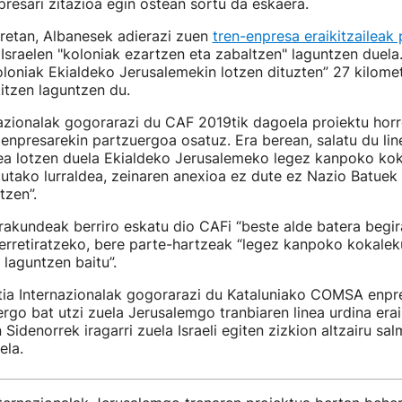
esari zitazioa egin ostean sortu da eskaera.
retan, Albanesek adierazi zuen
tren-enpresa eraikitzaileak
 Israelen "koloniak ezartzen eta zabaltzen" laguntzen duela.
oloniak Ekialdeko Jerusalemekin lotzen dituzten” 27 kilome
kitzen laguntzen du.
azionalak gogorarazi du CAF 2019tik dagoela proiektu horr
enpresarekin partzuergoa osatuz. Era berean, salatu du lin
dea lotzen duela Ekialdeko Jerusalemeko legez kanpoko kok
utako lurraldea, zeinaren anexioa ez dute ez Nazio Batuek
tzen”.
erakundeak berriro eskatu dio CAFi “beste alde batera begir
 erretiratzeko, bere parte-hartzeak “legez kanpoko kokale
laguntzen baitu”.
tia Internazionalak gogorarazi du Kataluniako COMSA enpr
go bat utzi zuela Jerusalemgo tranbiaren linea urdina erai
 Sidenorrek iragarri zuela Israeli egiten zizkion altzairu sa
ela.