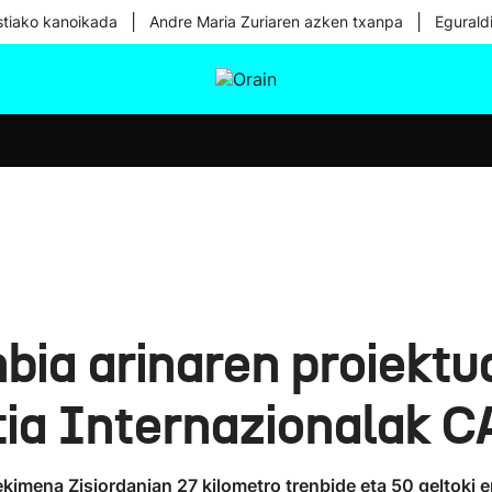
|
|
tiako kanoikada
Andre Maria Zuriaren azken txanpa
Egurald
tura
Ikusmiran
Egural
Osasuna
Teknologia
ia arinaren proiektu
tia Internazionalak C
kimena Zisjordanian 27 kilometro trenbide eta 50 geltoki er