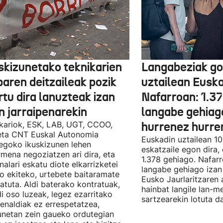
skizunetako teknikarien
Langabeziak go
baren deitzaileak pozik
uztailean Euska
tu dira lanuzteak izan
Nafarroan: 1.3
n jarraipenarekin
langabe gehiag
kariok, ESK, LAB, UGT, CCOO,
hurrenez hurre
eta CNT Euskal Autonomia
Euskadin uztailean 1
egoko ikuskizunen lehen
eskatzaile egon dira,
rmena negoziatzen ari dira, eta
1.378 gehiago. Nafarr
nalari eskatu diote elkarrizketei
langabe gehiago izan 
ro ekiteko, urtebete baitaramate
Eusko Jaurlaritzaren 
atuta. Aldi baterako kontratuak,
hainbat langile lan-m
di oso luzeak, legez ezarritako
sartzearekin lotuta d
enaldiak ez errespetatzea,
unetan zein gaueko ordutegian