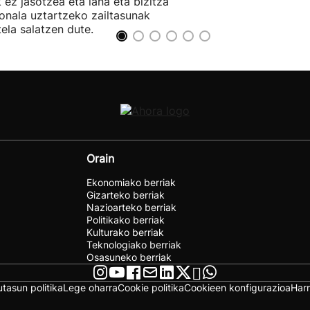
k ez jasotzea eta lana eta bizitza
onala uztartzeko zailtasunak
tela salatzen dute.
Orain
Ekonomiako berriak
Gizarteko berriak
Nazioarteko berriak
Politikako berriak
Kulturako berriak
Teknologiako berriak
Osasuneko berriak
utasun politika
Lege oharra
Cookie politika
Cookieen konfigurazioa
Har