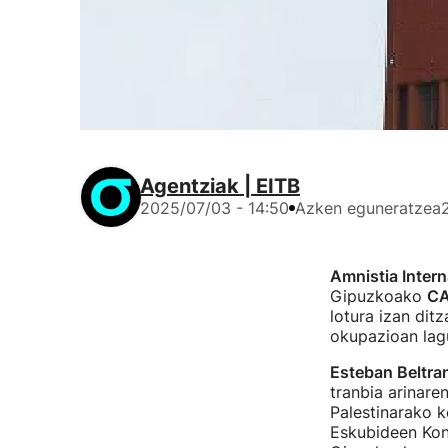
Agentziak | EITB
2025/07/03 - 14:50
Azken eguneratzea
Amnistia Intern
Gipuzkoako
C
lotura izan dit
okupazioan lagu
Esteban Beltra
tranbia arinare
Palestinarako k
Eskubideen Kont