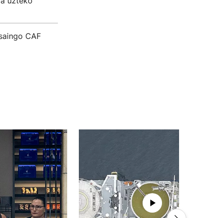
ra uzteko
asaingo CAF