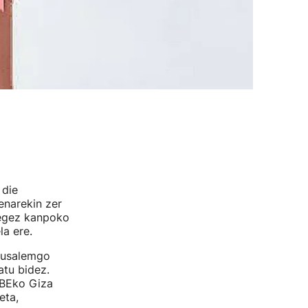
 die
enarekin zer
 legez kanpoko
a ere.
erusalemgo
atu bidez.
NBEko Giza
eta,