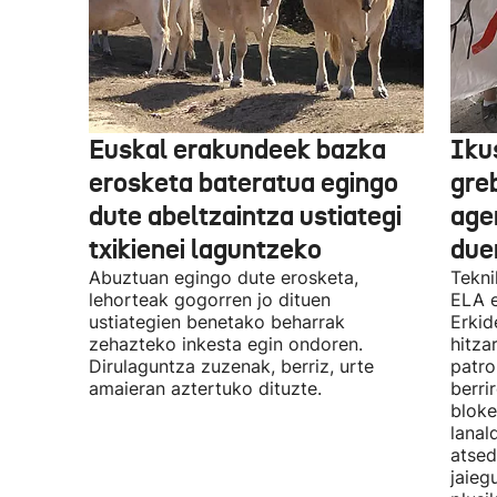
Euskal erakundeek bazka
Iku
erosketa bateratua egingo
gre
dute abeltzaintza ustiategi
ager
txikienei laguntzeko
due
Abuztuan egingo dute erosketa,
Tekni
lehorteak gogorren jo dituen
ELA 
ustiategien benetako beharrak
Erkid
zehazteko inkesta egin ondoren.
hitza
Dirulaguntza zuzenak, berriz, urte
patro
amaieran aztertuko dituzte.
berri
bloke
lanal
atsed
jaieg