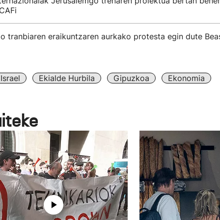
nternazionalak Jerusalemgo trenaren proiektua bertan behe
 CAFi
o tranbiaren eraikuntzaren aurkako protesta egin dute Be
Israel
Ekialde Hurbila
Gipuzkoa
Ekonomia
aiteke