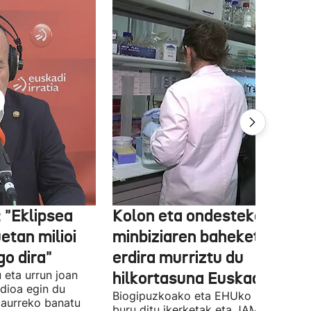
 "Eklipsea
Kolon eta ondesteko
etan milioi
minbiziaren baheketak
go dira"
erdira murriztu du
u eta urrun joan
hilkortasuna Euskadin
dioa egin du
Biogipuzkoako eta EHUko ikertzailea
taurreko banatu
buru ditu ikerketak eta JAMA Networ