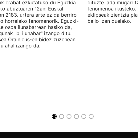
iak erabat ezkutatuko du Eguzkia
dituzte iada mugarrit
o abuztuaren 12an: Euskal
fenomenoa ikusteko. 
an 2183. urtera arte ez da berriro
eklipseak zientzia p
ko horrelako fenomenorik. Eguzki-
balio izan duelako.
se osoa ilunabarrean hasiko da,
gunak "bi ilunabar" izango ditu.
sea Orain.eus-en bidez zuzenean
itu ahal izango da.