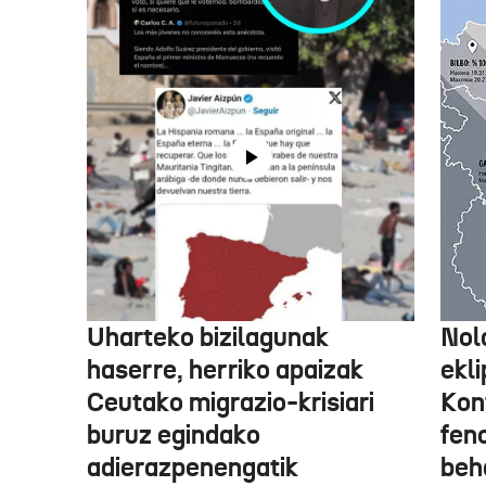
Uharteko bizilagunak
Nol
haserre, herriko apaizak
ekli
Ceutako migrazio-krisiari
Kon
buruz egindako
fen
adierazpenengatik
beh