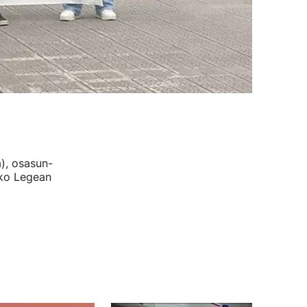
a), osasun-
zko Legean