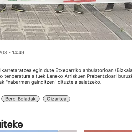
03 - 14:49
elkarretaratzea egin dute Etxebarriko anbulatorioan (Bizkai
ko tenperatura altuek Laneko Arriskuen Prebentzioari buru
k "nabarmen gainditzen" dituztela salatzeko.
Bero-Boladak
Gizartea
aiteke