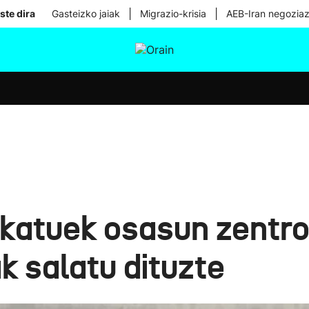
|
|
ste dira
Gasteizko jaiak
Migrazio-krisia
AEB-Iran negoziaz
tura
Ikusmiran
Egural
Osasuna
Teknologia
ikatuek osasun zentr
k salatu dituzte