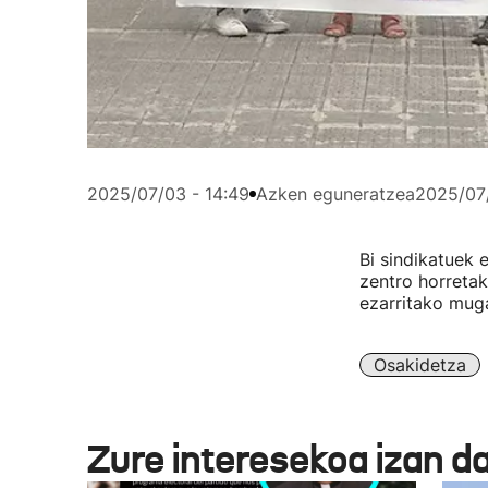
2025/07/03 - 14:49
Azken eguneratzea
2025/07/
Bi sindikatuek 
zentro horreta
ezarritako muga
Osakidetza
Zure interesekoa izan d