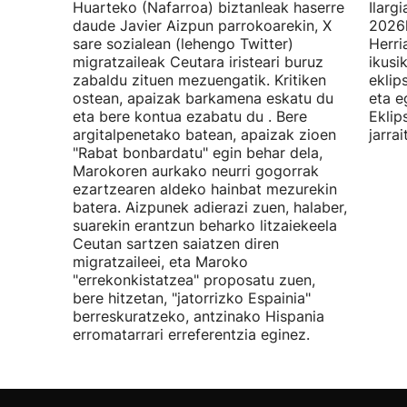
Huarteko (Nafarroa) biztanleak haserre
Ilarg
daude Javier Aizpun parrokoarekin, X
2026k
sare sozialean (lehengo Twitter)
Herri
migratzaileak Ceutara iristeari buruz
ikusi
zabaldu zituen mezuengatik. Kritiken
eklip
ostean, apaizak barkamena eskatu du
eta e
eta bere kontua ezabatu du . Bere
Eklip
argitalpenetako batean, apaizak zioen
jarra
"Rabat bonbardatu" egin behar dela,
Marokoren aurkako neurri gogorrak
ezartzearen aldeko hainbat mezurekin
batera. Aizpunek adierazi zuen, halaber,
suarekin erantzun beharko litzaiekeela
Ceutan sartzen saiatzen diren
migratzaileei, eta Maroko
"errekonkistatzea" proposatu zuen,
bere hitzetan, "jatorrizko Espainia"
berreskuratzeko, antzinako Hispania
erromatarrari erreferentzia eginez.