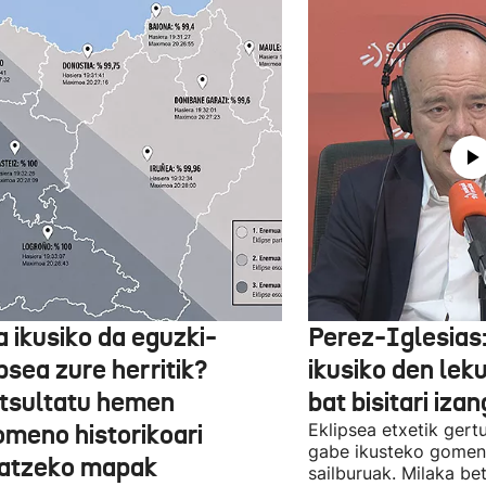
a ikusiko da eguzki-
Perez-Iglesias:
psea zure herritik?
ikusiko den leku
tsultatu hemen
bat bisitari izan
omeno historikoari
Eklipsea etxetik gert
gabe ikusteko gomen
atzeko mapak
sailburuak. Milaka be