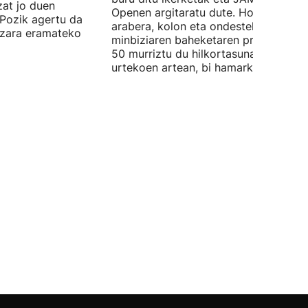
zat jo duen
Openen argitaratu dute. Horren
Pozik agertu da
arabera, kolon eta ondesteko
lazara eramateko
minbiziaren baheketaren programak 
50 murriztu du hilkortasuna 50 eta 6
urtekoen artean, bi hamarkadatan.