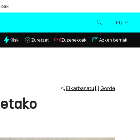
ioak
EU
dia
Klisk
Zuretzat
Zuzenekoak
Azken berriak
Klisk
Zuzenekoak
Zuretzat
Elkarbanatu
Gorde
oetako
Azken berriak