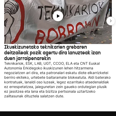
Ikuskizunetako teknikarien grebaren
deitzaileak pozik agertu dira lanuzteak izan
duen jarraipenarekin
Teknikariok, ESK, LAB, UGT, CCOO, ELA eta CNT Euskal
Autonomia Erkidegoko ikuskizunen lehen hitzarmena
negoziatzen ari dira, eta patronalari eskatu diote elkarrizketei
berriro ekiteko, urtebete baitaramate blokeatuta. Aldi baterako
kontratuak, lanaldi oso luzeak, legez ezarritako atsedenaldiak
ez errespetatzea, jaiegunetan zein gaueko ordutegian plusik
ez jasotzea eta lana eta bizitza pertsonala uztartzeko
zailtasunak dituztela salatzen dute.