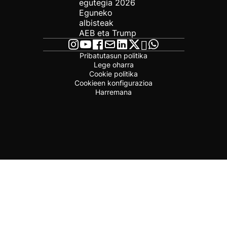
egutegia 2026
Eguneko
albisteak
AEB eta Trump
Pribatutasun politika
Lege oharra
Cookie politika
Cookieen konfigurazioa
Harremana