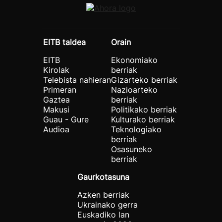
EITB taldea
Orain
EITB
Ekonomiako
Kirolak
berriak
Telebista nahieran
Gizarteko berriak
Primeran
Nazioarteko
Gaztea
berriak
Makusi
Politikako berriak
Guau - Gure
Kulturako berriak
Audioa
Teknologiako
berriak
Osasuneko
berriak
Gaurkotasuna
Azken berriak
Ukrainako gerra
Euskadiko lan