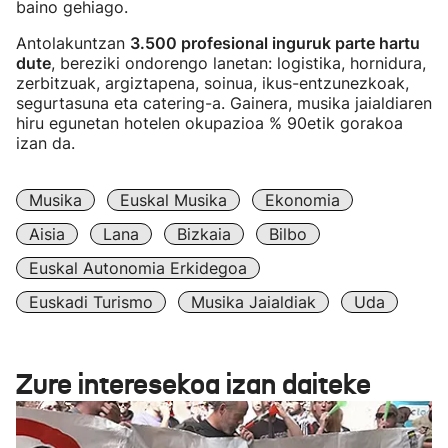
baino gehiago.
Antolakuntzan
3.500 profesional inguruk parte hartu
dute
, bereziki ondorengo lanetan: logistika, hornidura,
zerbitzuak, argiztapena, soinua, ikus-entzunezkoak,
segurtasuna eta catering-a. Gainera, musika jaialdiaren
hiru egunetan hotelen okupazioa % 90etik gorakoa
izan da.
Musika
Euskal Musika
Ekonomia
Aisia
Lana
Bizkaia
Bilbo
Euskal Autonomia Erkidegoa
Euskadi Turismo
Musika Jaialdiak
Uda
Zure interesekoa izan daiteke