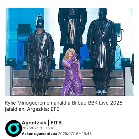
Kylie Minogueren emanaldia Bilbao BBK Live 2025
jaialdian. Argazkia: EFE
Agentziak | EITB
2025/07/18 - 15:43
Azken eguneratzea
2025/07/18 - 15:43