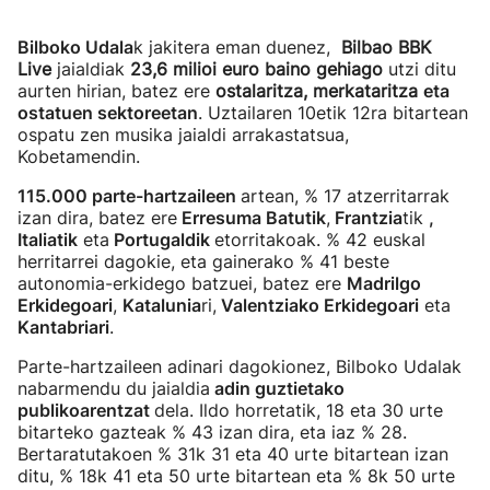
Bilboko Udala
k jakitera eman duenez,
Bilbao BBK
Live
jaialdiak
23,6 milioi euro baino gehiago
utzi ditu
aurten hirian, batez ere
ostalaritza, merkataritza
eta
ostatuen sektoreetan
. Uztailaren 10etik 12ra bitartean
ospatu zen musika jaialdi arrakastatsua,
Kobetamendin.
115.000 parte-hartzaileen
artean, % 17 atzerritarrak
izan dira, batez ere
Erresuma Batutik
,
Frantzia
tik
,
Italiatik
eta
Portugaldik
etorritakoak. % 42 euskal
herritarrei dagokie, eta gainerako % 41 beste
autonomia-erkidego batzuei, batez ere
Madrilgo
Erkidegoari
,
Katalunia
ri,
Valentziako Erkidegoari
eta
Kantabriari
.
Parte-hartzaileen adinari dagokionez, Bilboko Udalak
nabarmendu du jaialdia
adin guztietako
publikoarentzat
dela. Ildo horretatik, 18 eta 30 urte
bitarteko gazteak % 43 izan dira, eta iaz % 28.
Bertaratutakoen % 31k 31 eta 40 urte bitartean izan
ditu, % 18k 41 eta 50 urte bitartean eta % 8k 50 urte