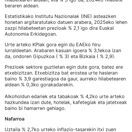
beraren aldean.
Estatistikako Institutu Nazionalak (INE) asteazken
honetan argitaratutako datuen arabera, 2025eko lehen
zazpi hilabeteetan prezioak % 2,1 igo dira Euskal
Autonomia Erkidegoan.
Urte arteko KPIak gora egin du EAEko hiru
lurraldeetan. Arabaren kasuan igoera % 3,1ekoa izan
da, ondoren Gipuzkoa ( % 3) eta Bizkaia ( % 2,9).
Prezioek sektore guztietan egin dute gora, batez ere
etxebizitzan. Etxebizitza bat erostea urte hasieran
baino % 3,9 garestiagoa da gaur, aurreko hilabetearen
aldean % 0,3ko gorakadarekin.
Alkoholdun edariek eta tabakoak % 4,2ko urte arteko
hazkundea izan dute, hotelak, kafetegiak eta jatetxeak
baino bi hamarren gehiago.
Nafarroa
Uztaila % 2,7ko urteko inflazio-tasarekin itxi zuen