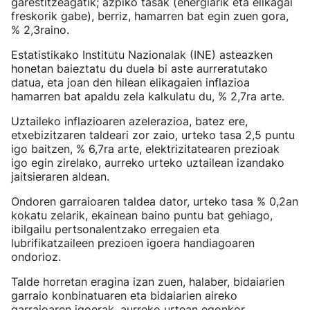
garestitzeagatik; azpiko tasak (energiarik eta elikagai
freskorik gabe), berriz, hamarren bat egin zuen gora,
% 2,3raino.
Estatistikako Institutu Nazionalak (INE) asteazken
honetan baieztatu du duela bi aste aurreratutako
datua, eta joan den hilean elikagaien inflazioa
hamarren bat apaldu zela kalkulatu du, % 2,7ra arte.
Uztaileko inflazioaren azelerazioa, batez ere,
etxebizitzaren taldeari zor zaio, urteko tasa 2,5 puntu
igo baitzen, % 6,7ra arte, elektrizitatearen prezioak
igo egin zirelako, aurreko urteko uztailean izandako
jaitsieraren aldean.
Ondoren garraioaren taldea dator, urteko tasa % 0,2an
kokatu zelarik, ekainean baino puntu bat gehiago,
ibilgailu pertsonalentzako erregaien eta
lubrifikatzaileen prezioen igoera handiagoaren
ondorioz.
Talde horretan eragina izan zuen, halaber, bidaiarien
garraio konbinatuaren eta bidaiarien aireko
garraioaren igoerak, aurreko urtean egonkor