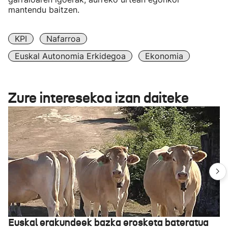
mantendu baitzen.
KPI
Nafarroa
Euskal Autonomia Erkidegoa
Ekonomia
Zure interesekoa izan daiteke
Euskal erakundeek bazka erosketa bateratua