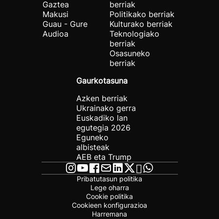
Gaztea
berriak
Makusi
Politikako berriak
Guau - Gure
Kulturako berriak
Audioa
Teknologiako
berriak
Osasuneko
berriak
Gaurkotasuna
Azken berriak
Ukrainako gerra
Euskadiko lan
egutegia 2026
Eguneko
albisteak
AEB eta Trump
Pribatutasun politika
Lege oharra
Cookie politika
Cookieen konfigurazioa
Harremana