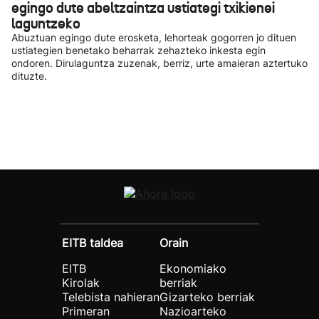
egingo dute abeltzaintza ustiategi txikienei
laguntzeko
Abuztuan egingo dute erosketa, lehorteak gogorren jo dituen
ustiategien benetako beharrak zehazteko inkesta egin
ondoren. Dirulaguntza zuzenak, berriz, urte amaieran aztertuko
dituzte.
EITB taldea
Orain
EITB
Ekonomiako
Kirolak
berriak
Telebista nahieran
Gizarteko berriak
Primeran
Nazioarteko