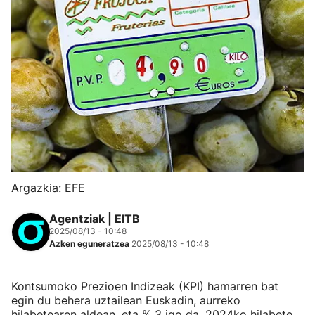
Argazkia: EFE
Agentziak | EITB
2025/08/13 - 10:48
Azken eguneratzea
2025/08/13 - 10:48
Kontsumoko Prezioen Indizeak (KPI) hamarren bat
egin du behera uztailean Euskadin, aurreko
hilabetearen aldean, eta % 3 igo da, 2024ko hilabete