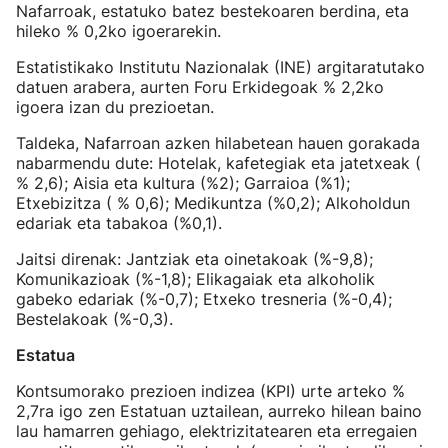
Nafarroak, estatuko batez bestekoaren berdina, eta
hileko % 0,2ko igoerarekin.
Estatistikako Institutu Nazionalak (INE) argitaratutako
datuen arabera, aurten Foru Erkidegoak % 2,2ko
igoera izan du prezioetan.
Taldeka, Nafarroan azken hilabetean hauen gorakada
nabarmendu dute: Hotelak, kafetegiak eta jatetxeak (
% 2,6); Aisia eta kultura (%2); Garraioa (%1);
Etxebizitza ( % 0,6); Medikuntza (%0,2); Alkoholdun
edariak eta tabakoa (%0,1).
Jaitsi direnak: Jantziak eta oinetakoak (%-9,8);
Komunikazioak (%-1,8); Elikagaiak eta alkoholik
gabeko edariak (%-0,7); Etxeko tresneria (%-0,4);
Bestelakoak (%-0,3).
Estatua
Kontsumorako prezioen indizea (KPI) urte arteko %
2,7ra igo zen Estatuan uztailean, aurreko hilean baino
lau hamarren gehiago, elektrizitatearen eta erregaien