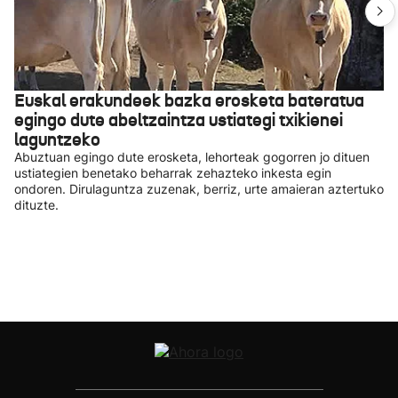
Euskal erakundeek bazka erosketa bateratua
egingo dute abeltzaintza ustiategi txikienei
laguntzeko
Abuztuan egingo dute erosketa, lehorteak gogorren jo dituen
ustiategien benetako beharrak zehazteko inkesta egin
ondoren. Dirulaguntza zuzenak, berriz, urte amaieran aztertuko
dituzte.