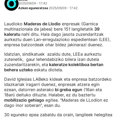
2025/09/09 - 17:42
Azken eguneratzea
2025/09/09 - 17:42
Laudioko
Maderas de Llodio
enpresak (Garnica
multinazionala da jabea) bere 151 langiletatik
39
kaleratu
nahi ditu. Hala dago jasota zuzendaritzak
aurkeztu duen Lan-erregulazioko espedientean (LEE),
enpresa batzordeak ohar bidez jakinarazi duenez.
Idatzian, sindikatuek azaldu dute, LEEa aurkeztu
zutenetik, gaur lehendabiziko bilera izan dutela
zuzendaritzarekin, eta
kaleratze kolektiboa bertan
behera uzteko
eskatu diotela.
David Iglesias LABeko kideak eta enpresa batzordeko
idazkariak iragarri duenez, enpresak atzera egin
ezean, datorren asterako
bi greba egun
(16an eta
18an) deituko dituzte. Halaber, ez du baztertu
mobilizazio gehiago
egitea. "Maderas de LLodion ez
dago inor soberan", esan du.
30 eguneko epea zabaldu da orain, langileek helegitea