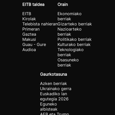
EITB taldea
Orain
EITB
Ekonomiako
Kirolak
berriak
Telebista nahieran
Gizarteko berriak
Primeran
Nazioarteko
Gaztea
berriak
Makusi
Politikako berriak
Guau - Gure
Kulturako berriak
Audioa
Teknologiako
berriak
Osasuneko
berriak
Gaurkotasuna
Azken berriak
Ukrainako gerra
Euskadiko lan
egutegia 2026
Eguneko
albisteak
AEB eta Trump