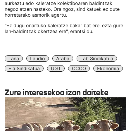
aurkeztu edo kaleratze kolektiboaren baldintzak
negoziatzen hasteko. Oraingoz, sindikatuek ez dute
horretarako asmorik agertu.
"Ez dugu onartuko kaleratze bakar bat ere, ezta gure
lan-baldintzak okertzea ere", erantsi du.
Lana
Laudio
Araba
Lab Sindikatua
Ela Sindikatua
UGT
CCOO
Ekonomia
Zure interesekoa izan daiteke