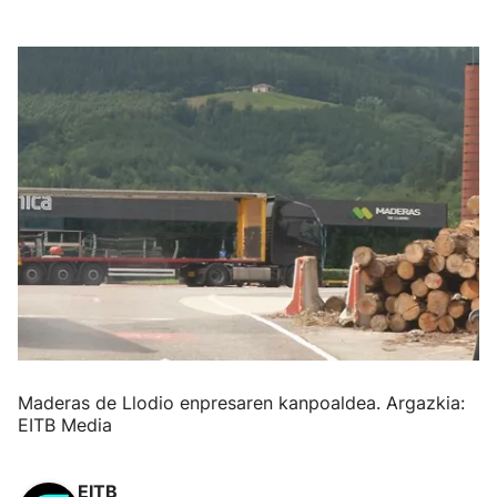
Maderas de Llodio enpresaren kanpoaldea. Argazkia:
EITB Media
EITB