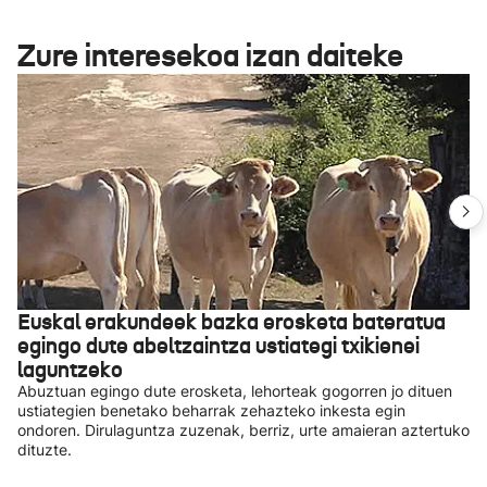
Zure interesekoa izan daiteke
Euskal erakundeek bazka erosketa bateratua
egingo dute abeltzaintza ustiategi txikienei
laguntzeko
Abuztuan egingo dute erosketa, lehorteak gogorren jo dituen
ustiategien benetako beharrak zehazteko inkesta egin
ondoren. Dirulaguntza zuzenak, berriz, urte amaieran aztertuko
dituzte.