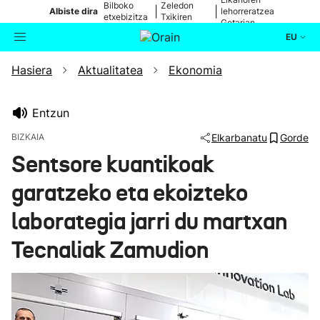
Bilboko
Zeledon
|
|
Albiste dira
lehorreratzea
etxebizitza
Txikiren
Getarian
batean
jaitsiera
EU
Hasiera
Aktualitatea
Ekonomia
Aktualitatea
Bilatzailea
Politika
Entzun
BIZKAIA
Elkarbanatu
Gorde
Kultura
Sentsore kuantikoak
garatzeko eta ekoizteko
Ikusmiran
laborategia jarri du martxan
Eguraldia
Tecnaliak Zamudion